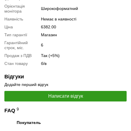
Орієнтація
Широкоформатний
монітора
Наявність
Немає в наявності
Ціна
6382.00
📧
Запит оптової ціни
Тип гарантії
Магазин
Слідкувати в Instagram
Гарантійний
Слідкувати на Facebook
6
строк, міс.
Продаж з ПДВ
Так (+5%)
Стан товару
б/в
Відгуки
Додайте перший відгук
Написати відгук
9
FAQ
Покупатель