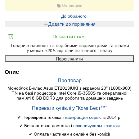
Оптові ціни
До обраного
Додати до порівняння
Показати схожі
Товари в наявності з подібними параметрами та цінами
у межах ±20% від ціни поточного товару
Переглянути
Опис
Про товар
Моноблок Б-клас Asus ET2013IUKI з екраном 20" (1600x900)
TN на базі процесора Intel Core i5-3550S та оперативної
пам'яті 8 GB DDR3 для роботи та домашніх завдань
Переваги купівлі у "КомпБест™"
✔ Перевірена техніка і
найкращий сервіс
із 2014 р.
✔ Безкоштовна доставка і
накопичувальні знижки
✔ Оплата частинами онлайн без комісії