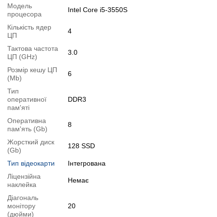
Модель
2.
Збільшення розміру HDD
або
комплектація SSD
.
Intel Core i5-3550S
процесора
Ви можете розширити строк гарантії на
3, 6 або 12 міс
.
Кількість ядер
4
Можлива також комплектація
кабелями
,
клавіатурою
,
мишкою
.
ЦП
Для цього додайте в корзину відповідну позицію з розділу
Тактова частота
3.0
ЦП (GHz)
"Аксесуари
" разом з основним товаром.
Розмір кешу ЦП
6
Специфікація, тести та технічні звіти
(Mb)
Специфікація процесора:
Intel Core i5-3550S
Тип
оперативної
DDR3
Тестування процесора:
Intel Core i5-3550S
пам'яті
Специфікація монітора:
Asus ET2013IUKI
Оперативна
8
Відеоогляд
пам'ять (Gb)
Жорсткий диск
128 SSD
(Gb)
Тип відеокарти
Інтегрована
Ліцензійна
Немає
наклейка
Діагональ
монітору
20
(дюйми)