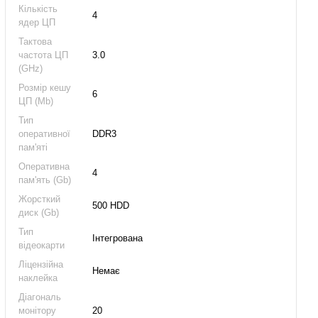
Кількість
4
ядер ЦП
Тактова
частота ЦП
3.0
(GHz)
Розмір кешу
6
ЦП (Mb)
Тип
оперативної
DDR3
пам'яті
Оперативна
4
пам'ять (Gb)
Жорсткий
500 HDD
диск (Gb)
Тип
Інтегрована
відеокарти
Ліцензійна
Немає
наклейка
Діагональ
монітору
20