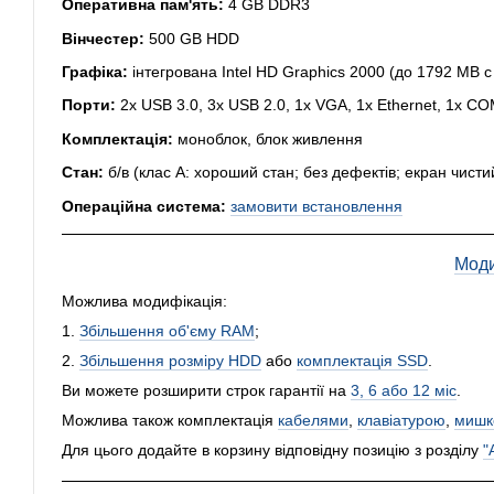
Оперативна пам'ять:
4 GB DDR3
Вінчестер:
500 GB HDD
Графіка:
інтегрована Intel HD Graphics 2000 (до 1792 MB 
Порти:
2x USB 3.0, 3x USB 2.0, 1x VGA, 1x Ethernet, 1x C
Комплектація:
моноблок, блок живлення
Стан:
б/в (клас А: хороший стан; без дефектів; екран чисти
Операційна система:
замовити встановлення
Моди
Можлива модифікація:
1.
Збільшення об'єму RAM
;
2.
Збільшення розміру HDD
або
комплектація SSD
.
Ви можете розширити строк гарантії на
3, 6 або 12 міс
.
Можлива також комплектація
кабелями
,
клавіатурою
,
мишк
Для цього додайте в корзину відповідну позицію з розділу
"