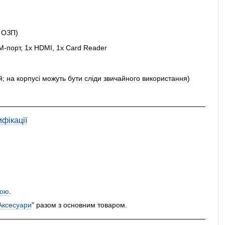
с ОЗП)
OM-порт, 1x HDMI, 1x Card Reader
й; на корпусі можуть бути сліди звичайного використання)
фікації
ою
.
Аксесуари
" разом з основним товаром.