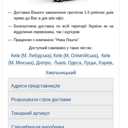
Доставка Вашого замовлення протягом 1-3 робочих днів
прямо до Вас в дім або офіс.
Безкоштовна доставка по всій території України як на
відділення перевізника, так і кур'єром.
Працюємо з компанією "Нова Пошта".
Доступний самовивіз у таких містах:
Київ (М. Либідська)
,
Київ (М. Олімпійська)
,
Київ
(М. Мінська)
,
Дніпро
,
Львів
,
Одеса
,
Луцьк
,
Харків
,
Хмельницький
Адреси представництв
Розрахувати строк доставки
Товарний артикул
Специфікація виробника