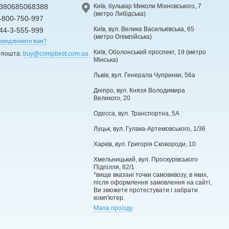
380685068388
Київ, бульвар Миколи Міхновського, 7
(метро Либідська)
-800-750-997
Київ, вул. Велика Васильківська, 65
44-3-555-999
(метро Олімпійська)
ередзвонити вам?
Київ, Оболонський проспект, 19 (метро
-пошта:
buy@compbest.com.ua
Мінська)
Львів, вул. Генерала Чупринки, 56а
Дніпро, вул. Князя Володимира
Великого, 20
Одесса, вул. Транспортна, 5А
Луцьк, вул. Гулака-Артемовського, 1/36
Харків, вул. Григорія Сковороди, 10
Хмельницький, вул. Проскурівського
Підпілля, 82/1
*вище вказані точки самовивозу, в яких,
після оформлення замовлення на сайті,
Ви зможете протестувати і забрати
комп'ютер.
Мапа проїзду