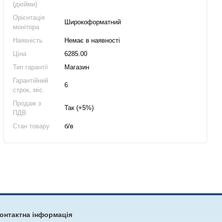
(дюйми)
Орієнтація
Широкоформатний
монітора
Наявність
Немає в наявності
Ціна
6285.00
Тип гарантії
Магазин
Гарантійний
6
строк, міс.
Продаж з
Так (+5%)
ПДВ
Стан товару
б/в
онтактна інформація