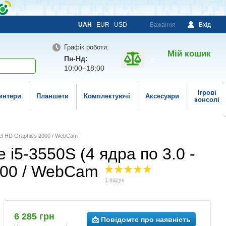
UAH
EUR
USD
Бажання
Вхід
Графік роботи:
Мій кошик
Пн-Нд:
0
10:00–18:00
Ігрові
интери
Планшети
Комплектуючі
Аксесуари
консолі
ntel HD Graphics 2000 / WebCam
 i5-3550S (4 ядра по 3.0 -
2000 / WebCam
1 відгук
6 285 грн
📩 Повідомте про наявність