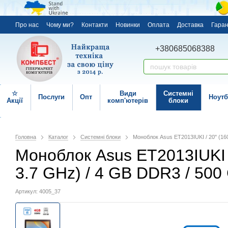
Про нас
Чому ми?
Контакти
Новинки
Оплата
Доставка
Гаран
+380685068388
☆
Види
Системні
Послуги
Опт
Ноутб
Акції
комп'ютерів
блоки
Головна
Каталог
Системні блоки
Моноблок Asus ET2013IUKI / 20" (160
Моноблок Asus ET2013IUKI / 
3.7 GHz) / 4 GB DDR3 / 500
Артикул: 4005_37