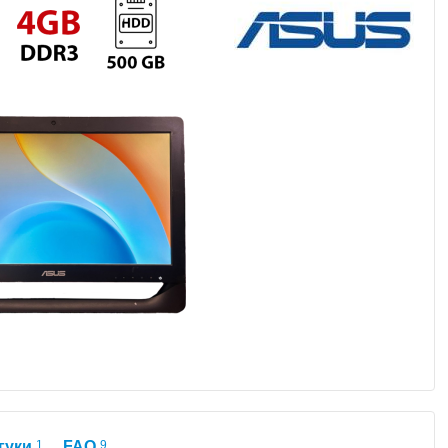
гуки
1
FAQ
9