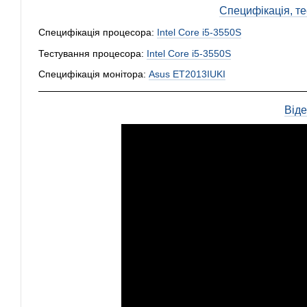
Специфікація, тес
Специфікація процесора:
Intel Core i5-3550S
Тестування процесора:
Intel Core i5-3550S
Специфікація монітора:
Asus ET2013IUKI
Від