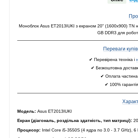
Про
Моноблок Asus ET2013IUKI з екраном 20" (1600x900) TN на 
GB DDR3 для робот
Переваги купі
✔ Перевірена техніка і
✔ Безкоштовна доставк
✔ Оплата частинам
✔ 100% гарантія
Харак
Модель:
Asus ET2013IUKI
Екран (діагональ, роздільна здатність, тип матриці):
20
Процесор:
Intel Core i5-3550S (4 ядра по 3.0 - 3.7 GHz), 