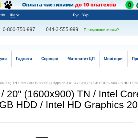
тія
Ще
Рус
Укр
0-800-750-997
044-3-555-999
Передзвонити вам?
уки
Гаджети
Сервери
Матплати+ЦП
Монітори
Пр
0x900) TN / Intel Core i5-3550S (4 ядра по 3.0 - 3.7 GHz) / 4 GB DDR3 / 500 GB HDD / I
20" (1600x900) TN / Intel Core
 GB HDD / Intel HD Graphics 