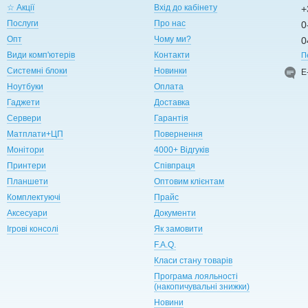
☆ Акції
Вхід до кабінету
+
Послуги
Про нас
0
Опт
Чому ми?
0
Види комп'ютерів
Контакти
П
Системні блоки
Новинки
Е
Ноутбуки
Оплата
Гаджети
Доставка
Сервери
Гарантія
Матплати+ЦП
Повернення
Монітори
4000+ Відгуків
Принтери
Співпраця
Планшети
Оптовим клієнтам
Комплектуючі
Прайс
Аксесуари
Документи
Ігрові консолі
Як замовити
F.A.Q.
Класи стану товарів
Програма лояльності
(накопичувальні знижки)
Новини