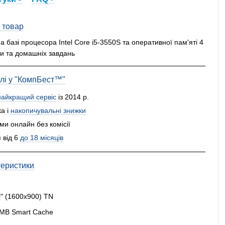
 товар
базі процесора Intel Core i5-3550S та оперативної пам'яті 4
и та домашніх завдань
влі у "КомпБест™"
найкращий сервіс
із 2014 р.
а і
накопичувальні знижки
и онлайн без комісії
 від 6
до 18 місяців
теристики
" (1600x900) TN
6 MB Smart Cache