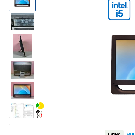
Опис
Від