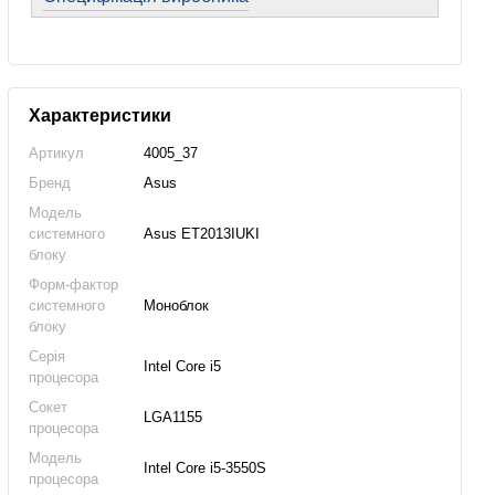
Характеристики
Артикул
4005_37
Бренд
Asus
Модель
системного
Asus ET2013IUKI
блоку
Форм-фактор
системного
Моноблок
блоку
Серія
Intel Core i5
процесора
Сокет
LGA1155
процесора
Модель
Intel Core i5-3550S
процесора