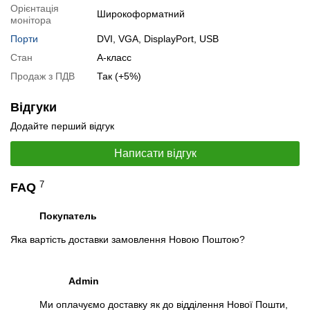
Орієнтація
Широкоформатний
Ви можете розширити строк гарантії на
3, 6 або 12 міс
.
монітора
Порти
DVI, VGA, DisplayPort, USB
Можлива також комплектація
кабелями
,
клавіатурою
,
мишкою
.
Стан
А-класс
Для цього додайте в корзину відповідну позицію з розділу
Продаж з ПДВ
Так (+5%)
"Аксесуари
" разом з основним товаром.
Відгуки
Специфікація, тести та технічні звіти
Додайте перший відгук
Специфікація монітору:
LG 27MB65PY-B
Відеоогляд
Написати відгук
7
FAQ
Покупатель
Яка вартість доставки замовлення Новою Поштою?
Admin
Ми оплачуємо доставку як до відділення Нової Пошти,