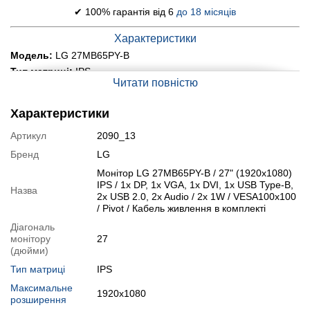
✔ 100% гарантія від 6
до 18 місяців
Характеристики
Модель:
LG 27MB65PY-B
Тип матриці:
IPS
Читати повністю
Діагональ:
27"
Співвідношення сторін:
16:9
Характеристики
Роздільна здатність:
1920x1080
Час відгуку:
5 мс
Артикул
2090_13
Яскравість матриці:
250 кд/м2
Бренд
LG
Контрастність дисплея:
1000:1
Монітор LG 27MB65PY-B / 27" (1920x1080)
Кути огляду:
178° / 178°
IPS / 1x DP, 1x VGA, 1x DVI, 1x USB Type-B,
Назва
2x USB 2.0, 2x Audio / 2х 1W / VESA100x100
Вбудовані колонки:
2х 1W
/ Pivot / Кабель живлення в комплекті
Вага:
6 кг
Діагональ
Порти:
1x DP, 1x VGA, 1x DVI, 1x USB Type-B, 2x USB 2.0, 2x
монітору
27
Audio
(дюйми)
Додатково:
VESA100x100, технологія Pivot
Тип матриці
IPS
Стан:
б/в (клас А: хороший стан; без дефектів; екран
чистий; на корпусі можуть бути сліди звичайного використання)
Максимальне
1920x1080
розширення
Модифікації