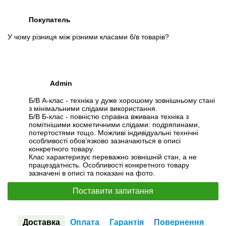
Покупатель
У чому різниця між різними класами б/в товарів?
Admin
Б/В А-клас - техніка у дуже хорошому зовнішньому стані
з мінімальними слідами використання.
Б/В Б-клас - повністю справна вживана техніка з
помітнішими косметичними слідами: подряпинами,
потертостями тощо. Можливі індивідуальні технічні
особливості обов’язково зазначаються в описі
конкретного товару.
Клас характеризує переважно зовнішній стан, а не
працездатність. Особливості конкретного товару
зазначені в описі та показані на фото.
Поставити запитання
Доставка
Оплата
Гарантія
Повернення