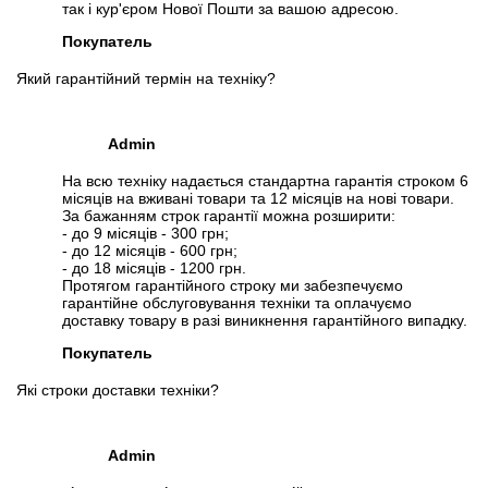
так і кур'єром Нової Пошти за вашою адресою.
Покупатель
📧
Запит оптової ціни
Який гарантійний термін на техніку?
Слідкувати в Instagram
Слідкувати на Facebook
Admin
На всю техніку надається стандартна гарантія строком 6
місяців на вживані товари та 12 місяців на нові товари.
За бажанням строк гарантії можна розширити:
- до 9 місяців - 300 грн;
- до 12 місяців - 600 грн;
- до 18 місяців - 1200 грн.
Протягом гарантійного строку ми забезпечуємо
гарантійне обслуговування техніки та оплачуємо
доставку товару в разі виникнення гарантійного випадку.
Покупатель
Які строки доставки техніки?
Admin