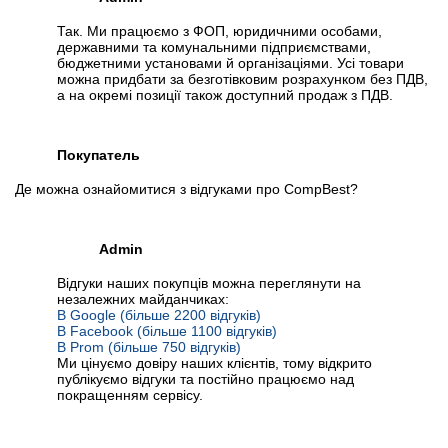
Так. Ми працюємо з ФОП, юридичними особами,
державними та комунальними підприємствами,
бюджетними установами й організаціями. Усі товари
можна придбати за безготівковим розрахунком без ПДВ,
а на окремі позиції також доступний продаж з ПДВ.
Покупатель
Де можна ознайомитися з відгуками про CompBest?
Admin
Відгуки наших покупців можна переглянути на
незалежних майданчиках:
В Google (більше 2200 відгуків)
В Facebook (більше 1100 відгуків)
В Prom (більше 750 відгуків)
Ми цінуємо довіру наших клієнтів, тому відкрито
публікуємо відгуки та постійно працюємо над
покращенням сервісу.