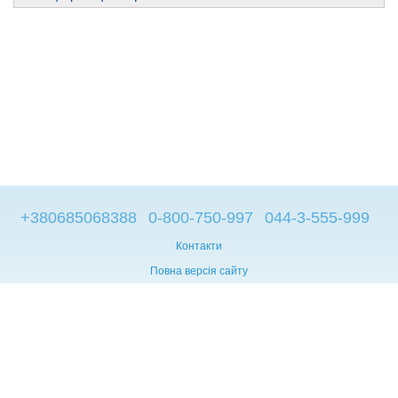
+380685068388
0-800-750-997
044-3-555-999
Контакти
Повна версія сайту
© 2014—2026
Брендові компьютери з Європи
Рус