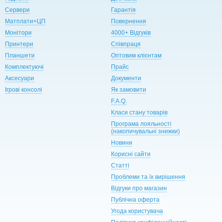
Сервери
Гарантія
Матплати+ЦП
Повернення
Монітори
4000+ Відгуків
Принтери
Співпраця
Планшети
Оптовим клієнтам
Комплектуючі
Прайс
Аксесуари
Документи
Ігрові консолі
Як замовити
F.A.Q.
Класи стану товарів
Програма лояльності
(накопичувальні знижки)
Новини
Корисні сайти
Статті
Проблеми та їх вирішення
Відгуки про магазин
Публічна оферта
Угода користувача