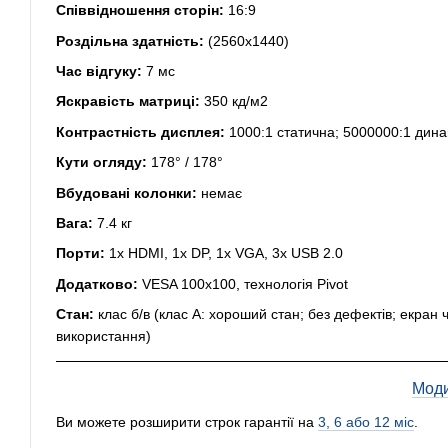
Співвідношення сторін:
16:9
Роздільна здатність:
(2560x1440)
Час відгуку:
7 мс
Яскравість матриці:
350 кд/м2
Контрастність дисплея:
1000:1 статична; 5000000:1 дина
Кути огляду:
178° / 178°
Вбудовані колонки:
немає
Вага:
7.4 кг
Порти:
1x HDMI, 1x DP, 1x VGA, 3x USB 2.0
Додатково:
VESA 100x100, технологія Pivot
Стан:
клас б/в (клас А: хороший стан; без дефектів; екран 
використання)
Моди
Ви можете розширити строк гарантії на
3, 6 або 12 міс
.