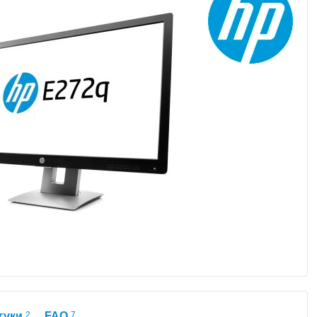
гуки
2
FAQ
7