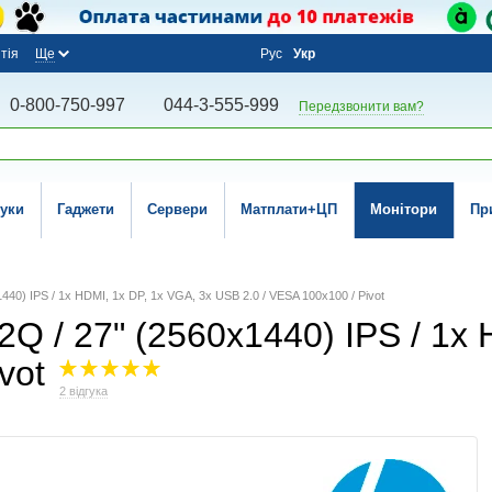
тія
Ще
Рус
Укр
0-800-750-997
044-3-555-999
Передзвонити вам?
уки
Гаджети
Сервери
Матплати+ЦП
Монітори
Пр
1440) IPS / 1x HDMI, 1x DP, 1x VGA, 3x USB 2.0 / VESA 100x100 / Pivot
2Q / 27" (2560x1440) IPS / 1x
vot
2 відгука