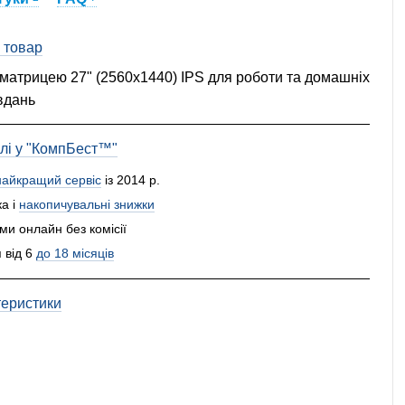
 товар
матрицею 27" (2560x1440) IPS для роботи та домашніх
вдань
влі у "КомпБест™"
найкращий сервіс
із 2014 р.
а і
накопичувальні знижки
и онлайн без комісії
 від 6
до 18 місяців
теристики