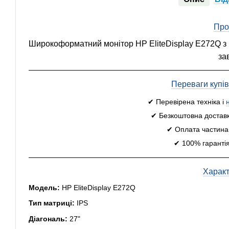
Про
Широкоформатний монітор HP EliteDisplay E272Q з 
за
Переваги купі
✔ Перевірена техніка і
✔ Безкоштовна доставк
✔ Оплата частинам
✔ 100% гарантія
Харак
Модель:
HP EliteDisplay E272Q
Тип матриці:
IPS
Діагональ:
27"