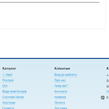
Каталог
Клієнтам
К
☆ Акції
Вхід до кабінету
+
Послуги
Про нас
0
Опт
Чому ми?
0
Види комп'ютерів
Контакти
П
Системні блоки
Новинки
Е
Ноутбуки
Оплата
Гаджети
Доставка