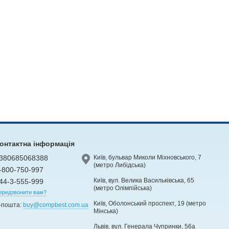
онтактна інформація
380685068388
Київ, бульвар Миколи Міхновського, 7
(метро Либідська)
-800-750-997
Київ, вул. Велика Васильківська, 65
44-3-555-999
(метро Олімпійська)
ередзвонити вам?
Київ, Оболонський проспект, 19 (метро
-пошта:
buy@compbest.com.ua
Мінська)
Львів, вул. Генерала Чупринки, 56а