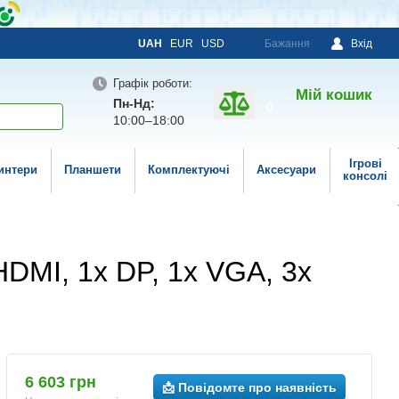
UAH
EUR
USD
Бажання
Вхід
Графік роботи:
Мій кошик
Пн-Нд:
0
10:00–18:00
Ігрові
интери
Планшети
Комплектуючі
Аксесуари
консолі
 HDMI, 1x DP, 1x VGA, 3x
6 603 грн
📩 Повідомте про наявність