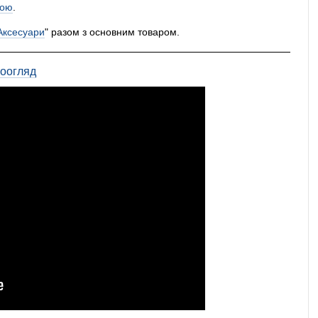
ою
.
Аксесуари
" разом з основним товаром.
еоогляд