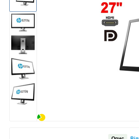
Опис
Від