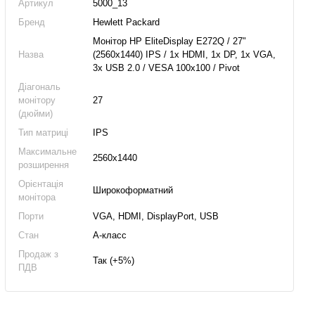
Артикул
5000_13
Бренд
Hewlett Packard
Монітор HP EliteDisplay E272Q / 27"
Назва
(2560x1440) IPS / 1x HDMI, 1x DP, 1x VGA,
3x USB 2.0 / VESA 100x100 / Pivot
Діагональ
монітору
27
(дюйми)
Тип матриці
IPS
Максимальне
2560x1440
розширення
Орієнтація
Широкоформатний
монітора
Порти
VGA, HDMI, DisplayPort, USB
Стан
А-класс
Продаж з
Так (+5%)
ПДВ