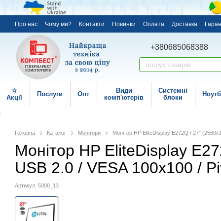
Про нас
Чому ми?
Контакти
Новинки
Оплата
Доставка
Гаран
+380685068388
☆
Види
Системні
Послуги
Опт
Ноутб
Акції
комп'ютерів
блоки
Головна
Каталог
Монітори
Монітор HP EliteDisplay E272Q / 27" (2560x
Монітор HP EliteDisplay E27
USB 2.0 / VESA 100x100 / Pi
Артикул: 5000_13