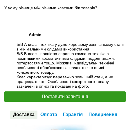
У чому різниця між різними класами б/в товарів?
Admin
Б/В А-клас - техніка у дуже хорошому зовнішньому стані
з мінімальними слідами використання.
Б/В Б-клас - повністю справна вживана техніка з
помітнішими косметичними слідами: подряпинами,
потертостями тощо. Можливі індивідуальні технічні
особливості обов’язково зазначаються в описі
конкретного товару.
Клас характеризує переважно зовнішній стан, а не
працездатність. Особливості конкретного товару
зазначені в описі та показані на фото.
Поставити запитання
Доставка
Оплата
Гарантія
Повернення