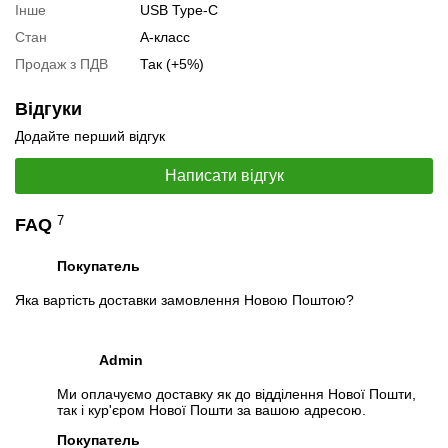
Інше
USB Type-C
"Аксесуари
" разом з основним товаром.
Стан
А-класс
Продаж з ПДВ
Специфікація, тести та технічні звіти
Так (+5%)
Спецификація монітору:
Dell UltraSharp U4320Q
Відгуки
Відеоогляд
Додайте перший відгук
Написати відгук
7
FAQ
Покупатель
Яка вартість доставки замовлення Новою Поштою?
Admin
Ми оплачуємо доставку як до відділення Нової Пошти,
так і кур'єром Нової Пошти за вашою адресою.
📧
Запит оптової ціни
Слідкувати в Instagram
Покупатель