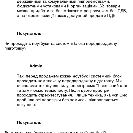
державними та комунальними підприємствами,
бюджетними установами й організаціями. Усі товари
можна придбати за безготівковим розрахунком без ПДВ,
а на окремі позиції також доступний продаж з ПДВ.
Покупатель
Чи проходять ноутбуки та системні блоки передпродажну
підготовку?
Admin
Так, перед продажем кожен ноутбук і системний блок
проходить комплексну передпродажну підготовку. Ми
очищаємо техніку від пилу, перевіряємо її технічний стан
та замінюємо термопасту. Після цього пристрій
проходить стрес-тестування, і лише техніка, яка успішно
пройшла всі перевірки без помилок, відправляється
покупцеві.
Покупатель
Де можна ознайомитися з відгуками про CompBest?