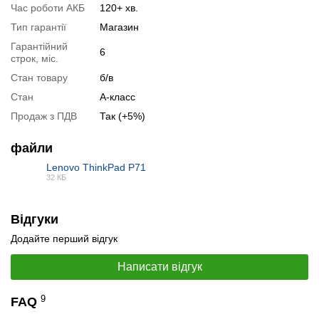
Час роботи АКБ
120+ хв.
Тип гарантії
Магазин
Гарантійний
6
строк, міс.
Стан товару
б/в
Стан
А-класс
Продаж з ПДВ
Так (+5%)
файли
Lenovo ThinkPad P71
32 КБ
📧
Запит оптової ціни
PDF
Слідкувати в Instagram
Слідкувати на Facebook
Відгуки
Додайте перший відгук
Написати відгук
9
FAQ