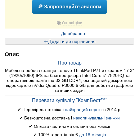
🔎 Запропонуйте аналоги
Оптові ціни
До обраного
Додати до порівняння
Опис
Про товар
Мобільна робоча станція Lenovo ThinkPad P71 з екраном 17.3"
(1920x1080) IPS на базі процесора Intel Core i7-7820HQ та
оперативною пам'яттю 32 GB DDR4, оснащений дискретною
відеокартою nVidia Quadro P3000 6 GB для роботи з графікою
та інших задач
Переваги купівлі у "КомпБест™"
✔ Перевірена техніка і
найкращий сервіс
із 2014 р.
✔ Безкоштовна доставка і
накопичувальні знижки
✔ Оплата частинами онлайн без комісії
✔ 100% гарантія від 6
до 18 місяців