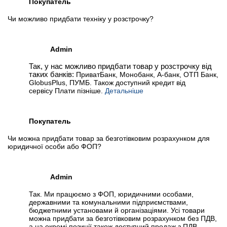
Покупатель
Чи можливо придбати техніку у розстрочку?
Admin
Так, у нас можливо придбати товар у розстрочку від
таких банків:
ПриватБанк, Монобанк, А-банк, ОТП Банк,
GlobusPlus, ПУМБ. Також доступний кредит від
сервісу Плати пізніше.
Детальніше
Покупатель
Чи можна придбати товар за безготівковим розрахунком для
юридичної особи або ФОП?
Admin
Так. Ми працюємо з ФОП, юридичними особами,
державними та комунальними підприємствами,
бюджетними установами й організаціями. Усі товари
можна придбати за безготівковим розрахунком без ПДВ,
а на окремі позиції також доступний продаж з ПДВ.