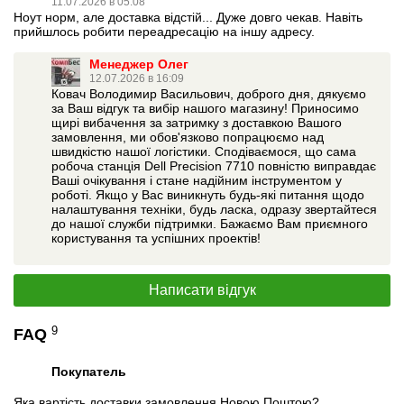
11.07.2026 в 05:08
Ноут норм, але доставка відстій... Дуже довго чекав. Навіть
прийшлось робити переадресацію на іншу адресу.
Менеджер Олег
12.07.2026 в 16:09
Ковач Володимир Васильович, доброго дня, дякуємо
за Ваш відгук та вибір нашого магазину! Приносимо
щирі вибачення за затримку з доставкою Вашого
замовлення, ми обов'язково попрацюємо над
швидкістю нашої логістики. Сподіваємося, що сама
робоча станція Dell Precision 7710 повністю виправдає
Ваші очікування і стане надійним інструментом у
роботі. Якщо у Вас виникнуть будь-які питання щодо
налаштування техніки, будь ласка, одразу звертайтеся
до нашої служби підтримки. Бажаємо Вам приємного
користування та успішних проектів!
Написати відгук
9
FAQ
Покупатель
Яка вартість доставки замовлення Новою Поштою?