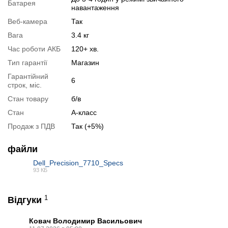
Батарея
навантаження
Веб-камера
Так
Вага
3.4 кг
Час роботи АКБ
120+ хв.
Тип гарантії
Магазин
Гарантійний
6
строк, міс.
Стан товару
б/в
Стан
А-класс
Продаж з ПДВ
Так (+5%)
📧
Запит оптової ціни
файли
Слідкувати в Instagram
Dell_Precision_7710_Specs
Слідкувати на Facebook
93 КБ
PDF
1
Відгуки
Ковач Володимир Васильович