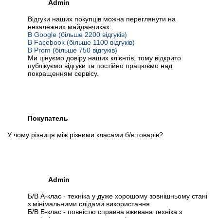
Admin
Відгуки наших покупців можна переглянути на
незалежних майданчиках:
В Google (більше 2200 відгуків)
В Facebook (більше 1100 відгуків)
В Prom (більше 750 відгуків)
Ми цінуємо довіру наших клієнтів, тому відкрито
публікуємо відгуки та постійно працюємо над
покращенням сервісу.
Покупатель
У чому різниця між різними класами б/в товарів?
Admin
Б/В А-клас - техніка у дуже хорошому зовнішньому стані
з мінімальними слідами використання.
Б/В Б-клас - повністю справна вживана техніка з