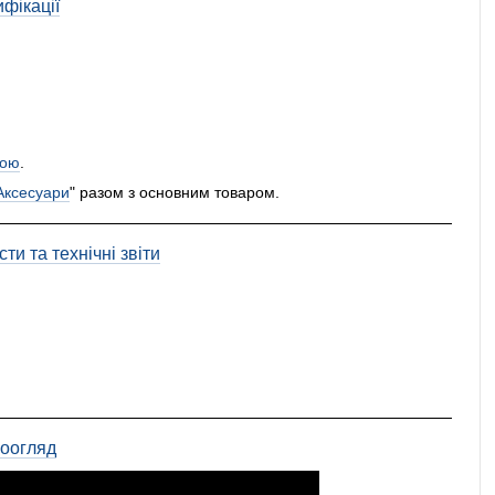
фікації
ою
.
Аксесуари
" разом з основним товаром.
ти та технічні звіти
еоогляд