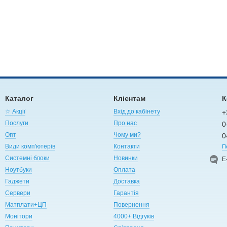
Каталог
Клієнтам
К
☆ Акції
Вхід до кабінету
+
Послуги
Про нас
0
Опт
Чому ми?
0
Види комп'ютерів
Контакти
П
Системні блоки
Новинки
Е
Ноутбуки
Оплата
Гаджети
Доставка
Сервери
Гарантія
Матплати+ЦП
Повернення
Монітори
4000+ Відгуків