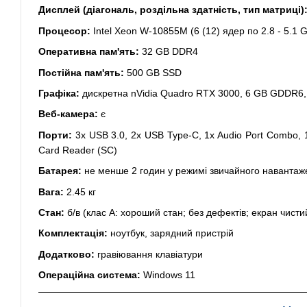
Дисплей (діагональ, роздільна здатність, тип матриці)
Процесор:
Intel Xeon W-10855M (6 (12) ядер по 2.8 - 5.1
Оперативна пам'ять:
32 GB DDR4
Постійна пам'ять:
500 GB SSD
Графіка:
дискретна nVidia Quadro RTX 3000, 6 GB GDDR6, 
Веб-камера:
є
Порти:
3x USB 3.0, 2x USB Type-C, 1x Audio Port Combo, 
Card Reader (SC)
Батарея:
не менше 2 годин у режимі звичайного навантаж
Вага:
2.45 кг
Стан:
б/в (клас А: хороший стан; без дефектів; екран чисти
Комплектація:
ноутбук, зарядний пристрій
Додатково:
гравіювання клавіатури
Операційна система:
Windows 11