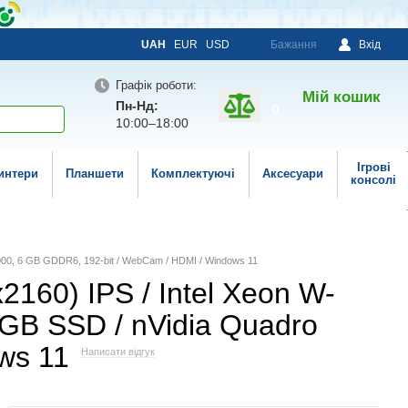
UAH
EUR
USD
Бажання
Вхід
Графік роботи:
Мій кошик
Пн-Нд:
0
10:00–18:00
Ігрові
интери
Планшети
Комплектуючі
Аксесуари
консолі
 3000, 6 GB GDDR6, 192-bit / WebCam / HDMI / Windows 11
2160) IPS / Intel Xeon W-
 GB SSD / nVidia Quadro
ws 11
Написати відгук