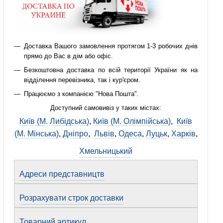
Доставка Вашого замовлення протягом 1-3 робочих днів
прямо до Вас в дім або офіс.
Безкоштовна доставка по всій території України як на
відділення перевізника, так і кур'єром.
Працюємо з компанією "Нова Пошта".
Доступний самовивіз у таких містах:
Київ (М. Либідська)
,
Київ (М. Олімпійська)
,
Київ
(М. Мінська)
,
Дніпро
,
Львів
,
Одеса
,
Луцьк
,
Харків
,
Хмельницький
Адреси представництв
Розрахувати строк доставки
Товарний артикул