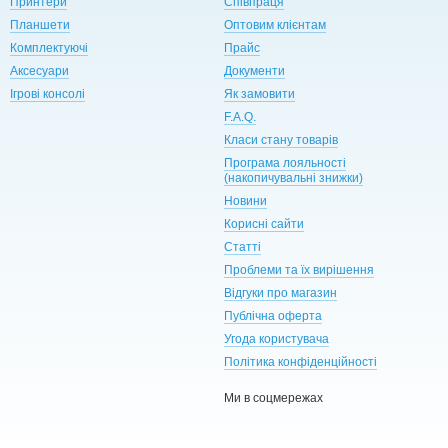
Принтери
Співпраця
Планшети
Оптовим клієнтам
Комплектуючі
Прайс
Аксесуари
Документи
Ігрові консолі
Як замовити
F.A.Q.
Класи стану товарів
Програма лояльності
(накопичувальні знижки)
Новини
Корисні сайти
Статті
Проблеми та їх вирішення
Відгуки про магазин
Публічна оферта
Угода користувача
Політика конфіденційності
Ми в соцмережах