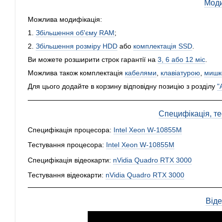
Моди
Можлива модифікація:
1.
Збільшення об'єму RAM
;
2.
Збільшення розміру HDD
або
комплектація SSD
.
Ви можете розширити строк гарантії на
3, 6 або 12 міс
.
Можлива також комплектація
кабелями
,
клавіатурою
,
мишк
Для цього додайте в корзину відповідну позицію з розділу
"
Специфікація, тес
Специфікація процесора:
Intel Xeon W-10855M
Тестування процесора:
Intel Xeon W-10855M
Специфікація відеокарти:
nVidia Quadro RTX 3000
Тестування відеокарти:
nVidia Quadro RTX 3000
Від