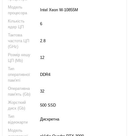
Модель
Intel Xeon W-10855M
процесора
Кількість
6
ядер ЦП
Тактова
частота ЦП
2.8
(GHz)
Розмір кешу
12
ЦП (Mb)
Тип
оперативної
DDR4
пам'яті
Оперативна
32
пам'ять (Gb)
Жорсткий
500 SSD
диск (Gb)
Тип
Дискретна
відеокарти
Модель