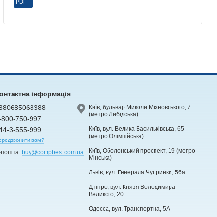
PDF
онтактна інформація
380685068388
Київ, бульвар Миколи Міхновського, 7
(метро Либідська)
-800-750-997
Київ, вул. Велика Васильківська, 65
44-3-555-999
(метро Олімпійська)
ередзвонити вам?
Київ, Оболонський проспект, 19 (метро
-пошта:
buy@compbest.com.ua
Мінська)
Львів, вул. Генерала Чупринки, 56а
Дніпро, вул. Князя Володимира
Великого, 20
Одесса, вул. Транспортна, 5А