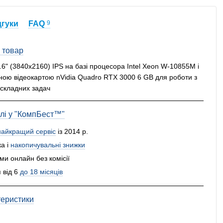
дгуки
FAQ
9
 товар
.6" (3840x2160) IPS на базі процесора Intel Xeon W-10855M і
ою відеокартою nVidia Quadro RTX 3000 6 GB для роботи з
 складних задач
влі у "КомпБест™"
найкращий сервіс
із 2014 р.
а і
накопичувальні знижки
и онлайн без комісії
 від 6
до 18 місяців
теристики