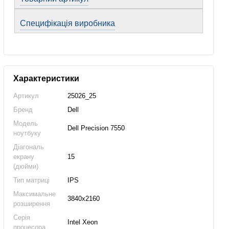
Специфікація виробника
Характеристики
Артикул
25026_25
Бренд
Dell
Модель
Dell Precision 7550
ноутбуку
Діагональ
екрану
15
(дюйми)
Тип матриці
IPS
Максимальне
3840x2160
розширення
Серія
Intel Xeon
процесора