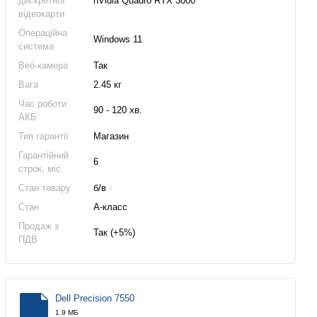
дискретної
nVidia Quadro RTX 3000
відеокарти
Операційна
Windows 11
система
Веб-камера
Так
Вага
2.45 кг
Час роботи
90 - 120 хв.
АКБ
Тип гарантії
Магазин
Гарантійний
6
строк, міс.
Стан товару
б/в
Стан
А-класс
Продаж з
Так (+5%)
ПДВ
Dell Precision 7550
1.9 МБ