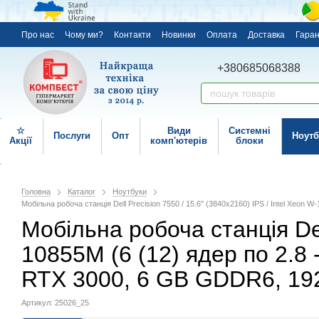
Про нас
Чому ми?
Контакти
Новинки
Оплата
Доставка
Гаран
+380685068388
☆
Види
Системні
Послуги
Опт
Ноутб
Акції
комп'ютерів
блоки
Головна
Каталог
Ноутбуки
Мобільна робоча станція Dell Precision 7550 / 15.6" (3840x2160) IPS / Intel Xeon
Мобільна робоча станція Dell
10855M (6 (12) ядер по 2.8 
RTX 3000, 6 GB GDDR6, 192
Артикул: 25026_25