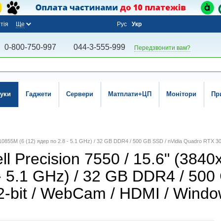
тія
Ще
Рус
Укр
0-800-750-997
044-3-555-999
Передзвонити вам?
уки
Гаджети
Сервери
Матплати+ЦП
Монітори
Пр
 W-10855M (6 (12) ядер по 2.8 - 5.1 GHz) / 32 GB DDR4 / 500 GB SSD / nVidia Quadro RTX
 Precision 7550 / 15.6" (3840x
- 5.1 GHz) / 32 GB DDR4 / 500
-bit / WebCam / HDMI / Windo