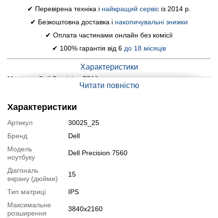
✔ Перевірена техніка і
найкращий сервіс
із 2014 р.
✔ Безкоштовна доставка і
накопичувальні знижки
✔ Оплата частинами онлайн без комісії
✔ 100% гарантія від 6
до 18 місяців
Характеристики
Модель:
Dell Precision 7560
Читати повністю
Дисплей (діагональ, роздільна здатність, тип
матриці):
15.6" (3840x2160) IPS
Характеристики
Процесор:
Intel Xeon W-11855M (6 (12) ядер по 3.2 - 4.9 GHz),
18 MB Smart Cache
Артикул
30025_25
Оперативна пам'ять:
32 GB DDR4
Бренд
Dell
Постійна пам'ять:
256 GB SSD
Модель
Графіка:
дискретна nVidia RTX A4000, 8 GB GDDR6, 256-bit
Dell Precision 7560
ноутбуку
Веб-камера:
є
Діагональ
Порти:
2x USB 3.0, 2x USB Type-C, 1x Audio Port Combo, 1x
15
екрану (дюйми)
LAN (RJ-45), 1x HDMI, 1x mDP, 1x Card Reader (SD), 1x Smart
Card Reader (SC)
Тип матриці
IPS
Батарея:
не менше 2.5 годин у режимі звичайного
Максимальне
навантаження
3840x2160
розширення