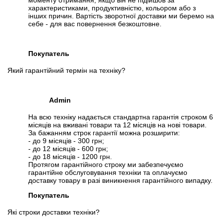
моменту отримання, якщо він не підійшов за
характеристиками, продуктивністю, кольором або з
інших причин. Вартість зворотної доставки ми беремо на
себе - для вас повернення безкоштовне.
Покупатель
Який гарантійний термін на техніку?
Admin
На всю техніку надається стандартна гарантія строком 6
місяців на вживані товари та 12 місяців на нові товари.
За бажанням строк гарантії можна розширити:
- до 9 місяців - 300 грн;
- до 12 місяців - 600 грн;
- до 18 місяців - 1200 грн.
Протягом гарантійного строку ми забезпечуємо
гарантійне обслуговування техніки та оплачуємо
доставку товару в разі виникнення гарантійного випадку.
Покупатель
Які строки доставки техніки?