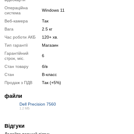
Тестування відеокарти:
nVidia RTX A4000
Операційна
Windows 11
система
Відеоогляд
Веб-камера
Так
Вага
2.5 кг
Час роботи АКБ
120+ хв.
Тип гарантії
Магазин
Гарантійний
6
строк, міс.
Стан товару
б/в
Стан
B-класс
Продаж з ПДВ
Так (+5%)
файли
Dell Precision 7560
📧
Запит оптової ціни
1.2 МБ
Слідкувати в Instagram
PDF
Слідкувати на Facebook
Відгуки