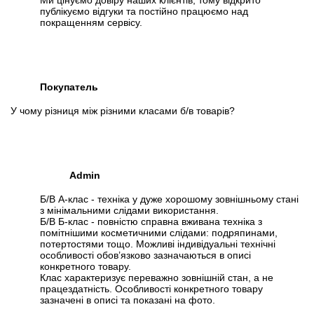
Ми цінуємо довіру наших клієнтів, тому відкрито
публікуємо відгуки та постійно працюємо над
покращенням сервісу.
Покупатель
У чому різниця між різними класами б/в товарів?
Admin
Б/В А-клас - техніка у дуже хорошому зовнішньому стані
з мінімальними слідами використання.
Б/В Б-клас - повністю справна вживана техніка з
помітнішими косметичними слідами: подряпинами,
потертостями тощо. Можливі індивідуальні технічні
особливості обов’язково зазначаються в описі
конкретного товару.
Клас характеризує переважно зовнішній стан, а не
працездатність. Особливості конкретного товару
зазначені в описі та показані на фото.