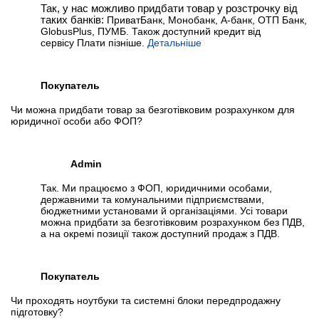
Так, у нас можливо придбати товар у розстрочку від
таких банків:
ПриватБанк, Монобанк, А-банк, ОТП Банк,
GlobusPlus, ПУМБ. Також доступний кредит від
сервісу Плати пізніше.
Детальніше
Покупатель
Чи можна придбати товар за безготівковим розрахунком для
юридичної особи або ФОП?
Admin
Так. Ми працюємо з ФОП, юридичними особами,
державними та комунальними підприємствами,
бюджетними установами й організаціями. Усі товари
можна придбати за безготівковим розрахунком без ПДВ,
а на окремі позиції також доступний продаж з ПДВ.
Покупатель
Чи проходять ноутбуки та системні блоки передпродажну
підготовку?