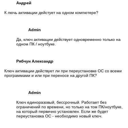
Андрей
К лючь активации дейстует на одном компютере?
Admin
Да, ключ активации действует одновременно только на
одном ПК / ноутбуке.
Рябчун Александр
Ключ активации действует ли при переустановке ОС со всеми
программами и или при переносе на другой ПК?
Admin
Ключ единоразовый, бессрочный. Работает без
ограничений по времени, но только на том ПК/ноутбуке,
на который первично установлен. Если же будет
переустановка ОС - необходимо новый ключ.