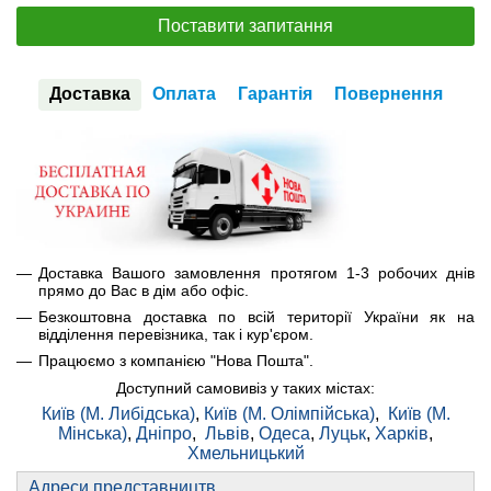
Поставити запитання
Доставка
Оплата
Гарантія
Повернення
Доставка Вашого замовлення протягом 1-3 робочих днів
прямо до Вас в дім або офіс.
Безкоштовна доставка по всій території України як на
відділення перевізника, так і кур'єром.
Працюємо з компанією "Нова Пошта".
Доступний самовивіз у таких містах:
Київ (М. Либідська)
,
Київ (М. Олімпійська)
,
Київ (М.
Мінська)
,
Дніпро
,
Львів
,
Одеса
,
Луцьк
,
Харків
,
Хмельницький
Адреси представництв