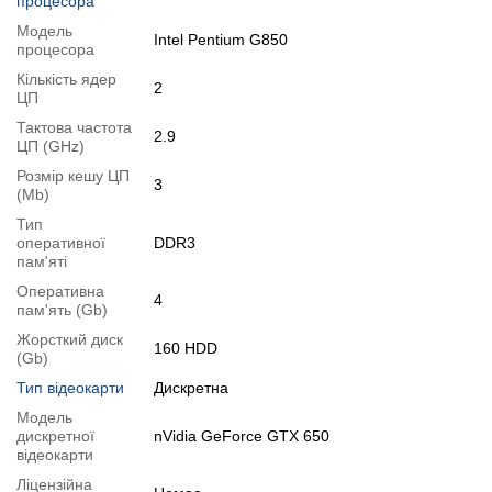
процесора
(нажавши на кнопку "Купити") потрібний товар
розділу
"АКСЕСУАРИ"
або з блоку "Звязані товари" знизу цієї сторінки.
Модель
Intel Pentium G850
процесора
Детальна специфікація, тести і технічні звіти
Кількість ядер
Специфікація процесора
:
Intel Pentium G850
2
ЦП
Огляд процесора
:
Intel Pentium G850
Тактова частота
2.9
Специфікація процесора
:
nVidia GeForce GTX 650
ЦП (GHz)
Відеоогляд
Розмір кешу ЦП
3
(Mb)
Тип
оперативної
DDR3
пам'яті
Оперативна
4
пам'ять (Gb)
Жорсткий диск
160 HDD
(Gb)
Тип відеокарти
Дискретна
Модель
дискретної
nVidia GeForce GTX 650
відеокарти
Ліцензійна