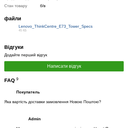
Стан товару
б/в
файли
Lenovo_ThinkCentre_E73_Tower_Specs
45 КБ
PDF
Відгуки
Додайте перший відгук
Написати відгук
9
FAQ
Покупатель
Яка вартість доставки замовлення Новою Поштою?
Admin