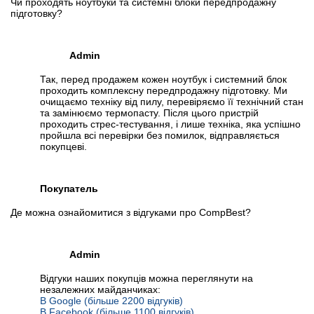
Чи проходять ноутбуки та системні блоки передпродажну
підготовку?
Admin
Так, перед продажем кожен ноутбук і системний блок
проходить комплексну передпродажну підготовку. Ми
очищаємо техніку від пилу, перевіряємо її технічний стан
та замінюємо термопасту. Після цього пристрій
проходить стрес-тестування, і лише техніка, яка успішно
пройшла всі перевірки без помилок, відправляється
покупцеві.
Покупатель
Де можна ознайомитися з відгуками про CompBest?
Admin
Відгуки наших покупців можна переглянути на
незалежних майданчиках:
В Google (більше 2200 відгуків)
В Facebook (більше 1100 відгуків)