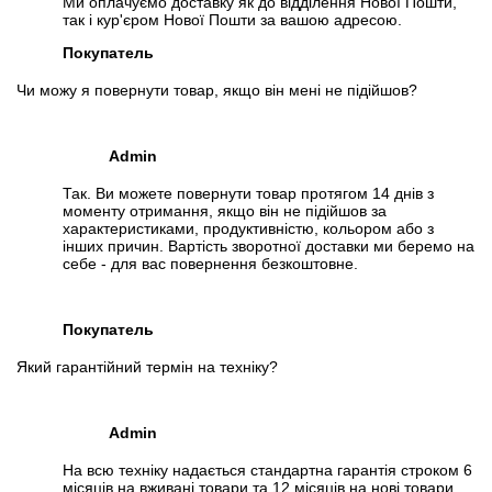
Ми оплачуємо доставку як до відділення Нової Пошти,
так і кур'єром Нової Пошти за вашою адресою.
Покупатель
Чи можу я повернути товар, якщо він мені не підійшов?
Admin
Так. Ви можете повернути товар протягом 14 днів з
моменту отримання, якщо він не підійшов за
характеристиками, продуктивністю, кольором або з
інших причин. Вартість зворотної доставки ми беремо на
себе - для вас повернення безкоштовне.
Покупатель
Який гарантійний термін на техніку?
Admin
На всю техніку надається стандартна гарантія строком 6
місяців на вживані товари та 12 місяців на нові товари.