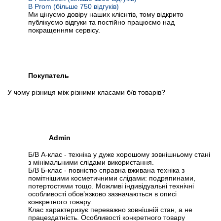
В Prom (більше 750 відгуків)
Ми цінуємо довіру наших клієнтів, тому відкрито
публікуємо відгуки та постійно працюємо над
покращенням сервісу.
Покупатель
У чому різниця між різними класами б/в товарів?
Admin
Б/В А-клас - техніка у дуже хорошому зовнішньому стані
з мінімальними слідами використання.
Б/В Б-клас - повністю справна вживана техніка з
помітнішими косметичними слідами: подряпинами,
потертостями тощо. Можливі індивідуальні технічні
особливості обов’язково зазначаються в описі
конкретного товару.
Клас характеризує переважно зовнішній стан, а не
працездатність. Особливості конкретного товару