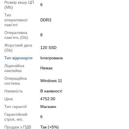
Розмір кешу ЦП
6
Специфікація, тести та технічні звіти
(Mb)
Специфікація процесора:
Intel Core i5-4460S
Тип
оперативної
DDR3
Тестування процесора:
Intel Core i5-4460S
пам'яті
Відеоогляд
Оперативна
8
пам'ять (Gb)
Жорсткий диск
120 SSD
(Gb)
Тип відеокарти
Інтегрована
Ліцензійна
Немає
наклейка
Операційна
Windows 11
система
Наявність
В наявності
Ціна
4752.00
Тип гарантії
Магазин
Гарантійний
📧
Запит оптової ціни
6
строк, міс.
Слідкувати в Instagram
Продаж з ПДВ
Так (+5%)
Слідкувати на Facebook