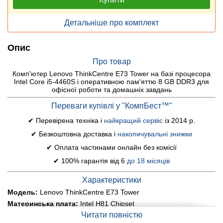
Детальніше про комплект
Опис
Про товар
Комп'ютер Lenovo ThinkCentre E73 Tower на базі процесора
Intel Core i5-4460S і оперативною пам'яттю 8 GB DDR3 для
офісної роботи та домашніх завдань
Переваги купівлі у "КомпБест™"
✔ Перевірена техніка і
найкращий сервіс
із 2014 р.
✔ Безкоштовна доставка і
накопичувальні знижки
✔ Оплата частинами онлайн без комісії
✔ 100% гарантія від 6
до 18 місяців
Характеристики
Модель:
Lenovo ThinkCentre E73 Tower
Материнська плата:
Intel H81 Chipset
Читати повністю
Процесор:
Intel Core i5-4460S (4 ядра по 2.9 - 3.4 GHz), 6 MB