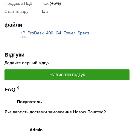
Продаж з ПДВ
Так (+5%)
Стан товару
б/в
📧
Запит оптової ціни
Слідкувати в Instagram
файли
Слідкувати на Facebook
HP_ProDesk_400_G4_Tower_Specs
2 МБ
PDF
Відгуки
Додайте перший відгук
Написати відгук
9
FAQ
Покупатель
Яка вартість доставки замовлення Новою Поштою?
Admin