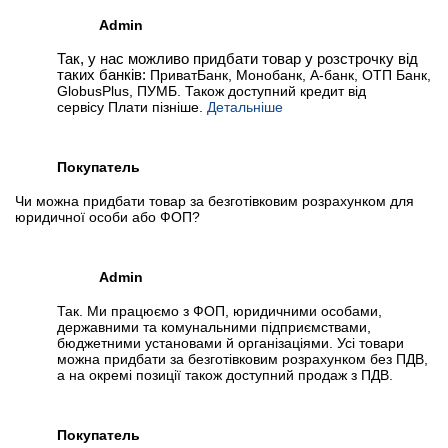
Admin
Так, у нас можливо придбати товар у розстрочку від
таких банків:
ПриватБанк, Монобанк, А-банк, ОТП Банк,
GlobusPlus, ПУМБ. Також доступний кредит від
сервісу Плати пізніше.
Детальніше
Покупатель
Чи можна придбати товар за безготівковим розрахунком для
юридичної особи або ФОП?
Admin
Так. Ми працюємо з ФОП, юридичними особами,
державними та комунальними підприємствами,
бюджетними установами й організаціями. Усі товари
можна придбати за безготівковим розрахунком без ПДВ,
а на окремі позиції також доступний продаж з ПДВ.
Покупатель