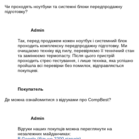
Чи проходять ноутбуки та системні блоки передпродажну
підготовку?
Admin
Так, перед продажем кожен ноутбук і системний блок
проходить комплексну передпродажну підготовку. Ми
очищаємо техніку від пилу, перевіряємо її технічний стан
та замінюємо термопасту. Після цього пристрій
проходить стрес-тестування, і лише техніка, яка успішно
пройшла всі перевірки без помилок, відправляється
покупцеві.
Покупатель
Де можна ознайомитися з відгуками про CompBest?
Admin
Відгуки наших покупців можна переглянути на
незалежних майданчиках:
В Google (більше 2200 відгуків)