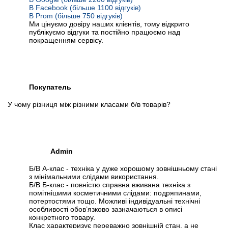
В Facebook (більше 1100 відгуків)
В Prom (більше 750 відгуків)
Ми цінуємо довіру наших клієнтів, тому відкрито
публікуємо відгуки та постійно працюємо над
покращенням сервісу.
Покупатель
У чому різниця між різними класами б/в товарів?
Admin
Б/В А-клас - техніка у дуже хорошому зовнішньому стані
з мінімальними слідами використання.
Б/В Б-клас - повністю справна вживана техніка з
помітнішими косметичними слідами: подряпинами,
потертостями тощо. Можливі індивідуальні технічні
особливості обов’язково зазначаються в описі
конкретного товару.
Клас характеризує переважно зовнішній стан, а не