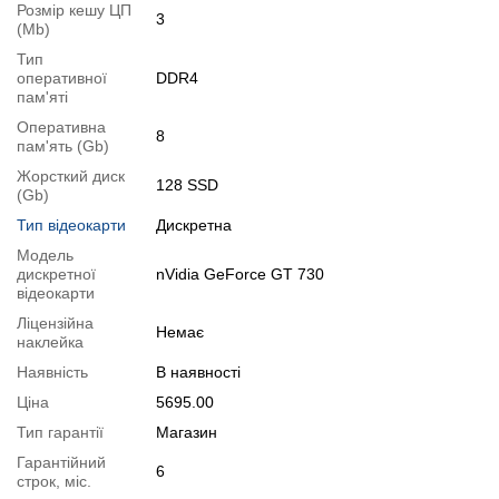
Розмір кешу ЦП
Для цього додайте в корзину відповідну позицію з розділу
3
(Mb)
"Аксесуари
" разом з основним товаром.
Тип
оперативної
DDR4
Специфікація, тести та технічні звіти
пам'яті
Специфікація процесора:
Intel Core i3-7100
Оперативна
8
Тестування процесора:
Intel Core i3-7100
пам'ять (Gb)
Специфікація відеокарти:
nVidia GeForce GT 730
Жорсткий диск
128 SSD
Тестування відеокарти:
(Gb)
nVidia GeForce GT 730
Тип відеокарти
Дискретна
Відеоогляд
Модель
дискретної
nVidia GeForce GT 730
відеокарти
Ліцензійна
Немає
наклейка
Наявність
В наявності
Ціна
5695.00
Тип гарантії
Магазин
Гарантійний
6
строк, міс.