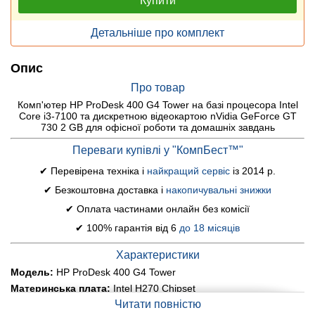
Купити
Детальніше про комплект
Опис
Про товар
Комп'ютер HP ProDesk 400 G4 Tower на базі процесора Intel
Core i3-7100 та дискретною відеокартою nVidia GeForce GT
730 2 GB для офісної роботи та домашніх завдань
Переваги купівлі у "КомпБест™"
✔ Перевірена техніка і
найкращий сервіс
із 2014 р.
✔ Безкоштовна доставка і
накопичувальні знижки
✔ Оплата частинами онлайн без комісії
✔ 100% гарантія від 6
до 18 місяців
Характеристики
Модель:
HP ProDesk 400 G4 Tower
Материнська плата:
Intel H270 Chipset
Читати повністю
Процесор:
Intel Core i3-7100 (2 (4) ядра по 3.9 GHz), 3 MB