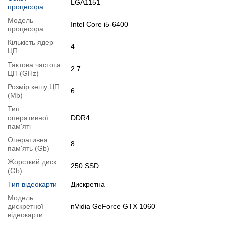
LGA1151
процесора
Модель:
Philips 223V5L
Тип матриці:
TN
Модель
Intel Core i5-6400
процесора
Діагональ:
21.5"
Співвідношення сторін:
16:9
Кількість ядер
4
ЦП
Роздільна здатність:
1920x1080
Тактова частота
Час відгуку:
5 мс
2.7
ЦП (GHz)
Яскравість матриці:
200 кд/м²
Розмір кешу ЦП
Контрастність дисплея:
600:1
6
(Mb)
Кути огляду:
90° / 65°
Тип
Вбудовані колонки:
немає
оперативної
DDR4
Вага:
2.61 кг
пам'яті
Порти:
1x VGA, 1x DVI
Оперативна
8
Стан:
б/в (клас А: хороший стан; без дефектів; екран
пам'ять (Gb)
чистий; на корпусі можуть бути сліди звичайного використання)
Жорсткий диск
250 SSD
(Gb)
Особливості
Монітори в хорошому стані, мають мінімальні царапини на
Тип відеокарти
Дискретна
корпусі
Модель
дискретної
nVidia GeForce GTX 1060
Модифікації
відеокарти
Можлива модифікація: