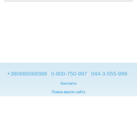
+380685068388
0-800-750-997
044-3-555-999
Контакти
Повна версія сайту
© 2014—2026
Брендові компьютери з Європи
Рус