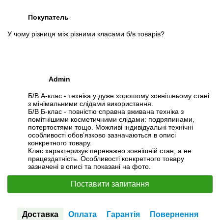
Покупатель
У чому різниця між різними класами б/в товарів?
Admin
Б/В А-клас - техніка у дуже хорошому зовнішньому стані
з мінімальними слідами використання.
Б/В Б-клас - повністю справна вживана техніка з
помітнішими косметичними слідами: подряпинами,
потертостями тощо. Можливі індивідуальні технічні
особливості обов’язково зазначаються в описі
конкретного товару.
Клас характеризує переважно зовнішній стан, а не
працездатність. Особливості конкретного товару
зазначені в описі та показані на фото.
Поставити запитання
Доставка
Оплата
Гарантія
Повернення