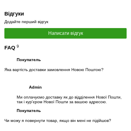
PDF
Відгуки
Додайте перший відгук
Написати відгук
9
FAQ
📧
Запит оптової ціни
Покупатель
Слідкувати в Instagram
Слідкувати на Facebook
Яка вартість доставки замовлення Новою Поштою?
Admin
Ми оплачуємо доставку як до відділення Нової Пошти,
так і кур'єром Нової Пошти за вашою адресою.
Покупатель
Чи можу я повернути товар, якщо він мені не підійшов?