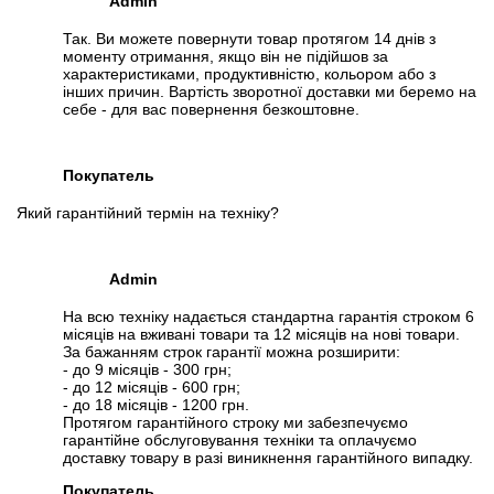
Admin
Так. Ви можете повернути товар протягом 14 днів з
моменту отримання, якщо він не підійшов за
характеристиками, продуктивністю, кольором або з
інших причин. Вартість зворотної доставки ми беремо на
себе - для вас повернення безкоштовне.
Покупатель
Який гарантійний термін на техніку?
Admin
📧
Запит оптової ціни
Слідкувати в Instagram
На всю техніку надається стандартна гарантія строком 6
місяців на вживані товари та 12 місяців на нові товари.
Слідкувати на Facebook
За бажанням строк гарантії можна розширити:
- до 9 місяців - 300 грн;
- до 12 місяців - 600 грн;
- до 18 місяців - 1200 грн.
Протягом гарантійного строку ми забезпечуємо
гарантійне обслуговування техніки та оплачуємо
доставку товару в разі виникнення гарантійного випадку.
Покупатель