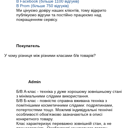
В Facebook (більше 1100 відгуків)
В Prom (більше 750 відгуків)
Ми цінуємо довіру наших клієнтів, тому відкрито
публікуємо відгуки та постійно працюємо над
покращенням сервісу.
Покупатель
У чому різниця між різними класами б/в товарів?
Admin
Б/В А-клас - техніка у дуже хорошому зовнішньому стані
з мінімальними слідами використання.
Б/В Б-клас - повністю справна вживана техніка з
помітнішими косметичними слідами: подряпинами,
потертостями тощо. Можливі індивідуальні технічні
особливості обов’язково зазначаються в описі
конкретного товару.
Клас характеризує переважно зовнішній стан, а не