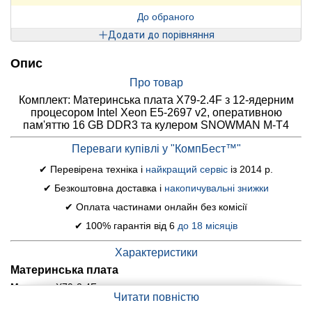
До обраного
Додати до порівняння
Опис
Про товар
Комплект: Материнська плата X79-2.4F з 12-ядерним
процесором Intel Xeon E5-2697 v2, оперативною
пам'яттю 16 GB DDR3 та кулером SNOWMAN M-T4
Переваги купівлі у "КомпБест™"
✔ Перевірена техніка і
найкращий сервіс
із 2014 р.
✔ Безкоштовна доставка і
накопичувальні знижки
✔ Оплата частинами онлайн без комісії
✔ 100% гарантія від 6
до 18 місяців
Характеристики
Материнська плата
Модель:
X79-2.4F
Читати повністю
Форм-фактор:
ATX