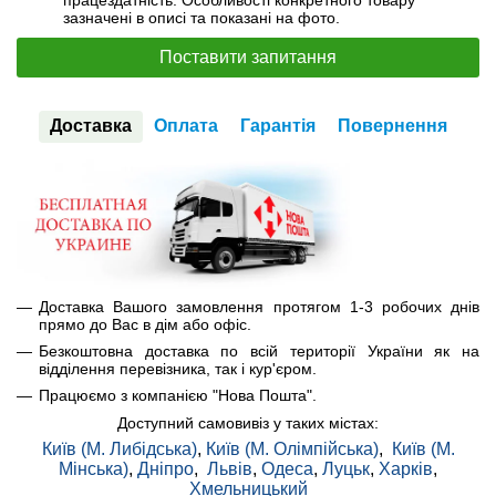
працездатність. Особливості конкретного товару
зазначені в описі та показані на фото.
Поставити запитання
Доставка
Оплата
Гарантія
Повернення
Доставка Вашого замовлення протягом 1-3 робочих днів
прямо до Вас в дім або офіс.
Безкоштовна доставка по всій території України як на
відділення перевізника, так і кур'єром.
Працюємо з компанією "Нова Пошта".
Доступний самовивіз у таких містах:
Київ (М. Либідська)
,
Київ (М. Олімпійська)
,
Київ (М.
Мінська)
,
Дніпро
,
Львів
,
Одеса
,
Луцьк
,
Харків
,
Хмельницький