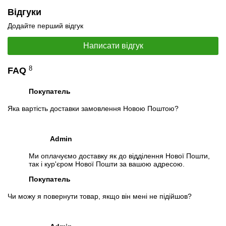
Відгуки
Оперативна пам'ять
Додайте перший відгук
Тип:
DDR3
Об'єм
: 16 GB
Написати відгук
Кулер:
SNOWMAN M-T4
8
FAQ
Особливості
Покупатель
У комплект входять: матплата, процесор, оперативна пам'ять,
кулер.
Яка вартість доставки замовлення Новою Поштою?
На матплаті і процесорі немає інтегрованої карти, тому
необхідне встановлення дискретної відеокарти.
Для складання ПК на основі цього комплекту потрібні ще:
Admin
корпус, блок живлення, вінчестер (SSD/HDD), дискретна
відеокарта.
Ми оплачуємо доставку як до відділення Нової Пошти,
так і кур'єром Нової Пошти за вашою адресою.
Специфікація, тести та технічні звіти
Покупатель
Специфікація процесора:
Intel Xeon E5-2697 v2
Тестування процесора:
Intel Xeon E5-2697 v2
Чи можу я повернути товар, якщо він мені не підійшов?
Відеоогляд