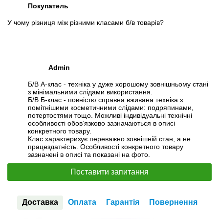
Покупатель
У чому різниця між різними класами б/в товарів?
Admin
Б/В А-клас - техніка у дуже хорошому зовнішньому стані
з мінімальними слідами використання.
Б/В Б-клас - повністю справна вживана техніка з
помітнішими косметичними слідами: подряпинами,
потертостями тощо. Можливі індивідуальні технічні
особливості обов’язково зазначаються в описі
конкретного товару.
Клас характеризує переважно зовнішній стан, а не
працездатність. Особливості конкретного товару
зазначені в описі та показані на фото.
Поставити запитання
Доставка
Оплата
Гарантія
Повернення