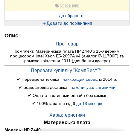
Оптові ціни
До обраного
Додати до порівняння
Опис
Про товар
Комплект: Материнська плата HP Z440 з 16-ядерним
процесором Intel Xeon E5-2697A v4 (аналог i7-11700F) та
рамкою кріплення 2011 (для башти кулера)
Переваги купівлі у "КомпБест™"
✔ Перевірена техніка і
найкращий сервіс
із 2014 р.
✔ Безкоштовна доставка і
накопичувальні знижки
✔ Оплата частинами онлайн без комісії
✔ 100% гарантія від 6
до 18 місяців
Характеристики
Материнська плата
Модель:
HP Z440