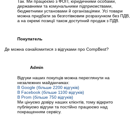
Так. Ми працюємо з ФОП, юридичними особами,
державними та комунальними підприємствами,
бюджетними установами й організаціями. Усі товари
можна придбати за безготівковим розрахунком без ПДВ,
а на окремі позиції також доступний продаж з ПДВ.
Покупатель
Де можна ознайомитися з відгуками про CompBest?
Admin
Відгуки наших покупців можна переглянути на
незалежних майданчиках:
В Google (більше 2200 відгуків)
В Facebook (більше 1100 відгуків)
В Prom (більше 750 відгуків)
Ми цінуємо довіру наших клієнтів, тому відкрито
публікуємо відгуки та постійно працюємо над
покращенням сервісу.