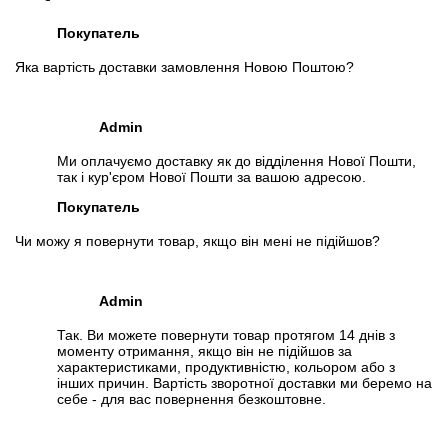
Особливості
Покупатель
Живлення ATX 24 + 8 pin (CPU)
DDR4 1866\2133\2666 Mhz (тільки REG ECC), підтримка 4х
Яка вартість доставки замовлення Новою Поштою?
канального доступу до пам'яті.
Підтримка BOOT NVMe SSD (всі слоти PCI-E)
Материнська плата адаптована на використання стандартних
Admin
кулерів
Ми оплачуємо доставку як до відділення Нової Пошти,
Комплект поставки
так і кур'єром Нової Пошти за вашою адресою.
1. Материнська плата
Покупатель
2. Процесор
3. Кабель-перехідник живлення ATX 24Pin на 18Pin + 8pin to
Чи можу я повернути товар, якщо він мені не підійшов?
12pin
Специфікація, тести та технічні звіти
Admin
Специфікація процесора:
Intel Xeon E5-2697A v4
Тестування процесора:
Intel Xeon E5-2697A v4
Так. Ви можете повернути товар протягом 14 днів з
моменту отримання, якщо він не підійшов за
Специфікація материнської плати:
HP Z440
характеристиками, продуктивністю, кольором або з
інших причин. Вартість зворотної доставки ми беремо на
Відеоогляд
себе - для вас повернення безкоштовне.