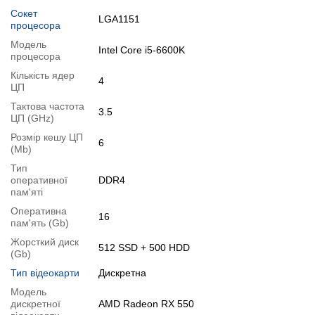
Сокет
Операційна система:
замовити встановлення
LGA1151
процесора
Модель
Монітор
Intel Core i5-6600K
процесора
Модель:
LG 24MB37PM-B
Кількість ядер
Тип матриці:
широкоформатна, матова, IPS
4
ЦП
Діагональ:
24"
Тактова частота
3.5
Співвідношення сторін:
16:9
ЦП (GHz)
Роздільна здатність:
1920x1080
Розмір кешу ЦП
6
Час відгуку:
5 мс
(Mb)
Яскравість матриці:
250 кд/м2
Тип
Контрастність дисплея:
статична 1000:1
оперативної
DDR4
пам'яті
Кути огляду:
178° / 178°
Вбудовані колонки:
так, 2x 1W
Оперативна
16
пам'ять (Gb)
Вага:
5.5 кг
Жорсткий диск
Порти:
1x VGA, 1x DVI, 2x Audio
512 SSD + 500 HDD
(Gb)
Стан:
б/в (клас А: хороший стан; без дефектів; екран
чистий; на корпусі можуть бути сліди звичайного використання)
Тип відеокарти
Дискретна
Модель
Особливості
дискретної
AMD Radeon RX 550
Встановлено SSD на 512 GB