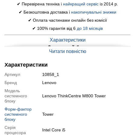
✔ Перевірена техніка і
найкращий сервіс
із 2014 р.
✔ Безкоштовна доставка і
накопичувальні знижки
✔ Оплата частинами онлайн без комісії
✔ 100% гарантія від 6
до 18 місяців
Характеристики
Системний блок
Читати повністю
Модель:
Lenovo ThinkCentre M800 Tower
Материнська плата:
Lenovo 30BE
Характеристики
Процесор:
Intel Core i5-6600K (4 ядра по 3.5 - 3.9 GHz), 6 MB
Smart Cache
Артикул
10858_1
Оперативна пам'ять:
16 GB DDR4 (1x 16 GB) 2400 MHz
Бренд
Lenovo
Samsung
Модель
Постійна пам'ять:
512 GB SSD Prologix (новая
системного
Lenovo ThinkCentre M800 Tower
комплектующая) + 500 GB HDD Hitachi
блоку
Графіка:
дискретна AMD Radeon RX 550, 4 GB GDDR5, 128-bit
Форм-фактор
Порти:
1x USB 2.0, 7x USB 3.0, 1x DVI, 1x HDMI, 1x
системного
Tower
DisplayPort, 5x Audio, 1x LAN (RJ-45)
блоку
Оптичний привід:
так
Серія
Стан:
б/в (клас А: хороший стан; без дефектів; можуть бути
Intel Core i5
процесора
сліди звичайного використання)