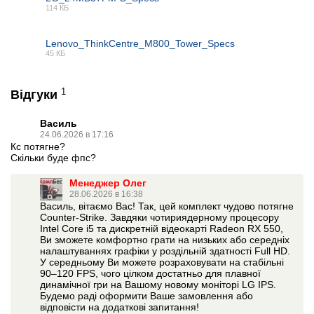
114 КБ
PDF
Lenovo_ThinkCentre_M800_Tower_Specs
45 КБ
PDF
1
Відгуки
Василь
24.06.2026 в 17:16
Кс потягне?
Скільки буде фпс?
📧
Запит оптової ціни
Менеджер Олег
Слідкувати в Instagram
28.06.2026 в 16:38
Василь, вітаємо Вас! Так, цей комплект чудово потягне
Слідкувати на Facebook
Counter-Strike. Завдяки чотириядерному процесору
Intel Core i5 та дискретній відеокарті Radeon RX 550,
Ви зможете комфортно грати на низьких або середніх
налаштуваннях графіки у роздільній здатності Full HD.
У середньому Ви можете розраховувати на стабільні
90–120 FPS, чого цілком достатньо для плавної
динамічної гри на Вашому новому моніторі LG IPS.
Будемо раді оформити Ваше замовлення або
відповісти на додаткові запитання!