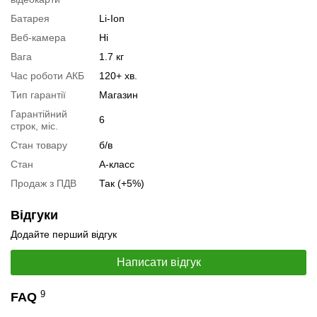
Специфікація, тести та технічні звіти
Батарея
Li-Ion
Специфікація процесора:
AMD Ryzen 9 5900HS
Веб-камера
Ні
Тестування процесора:
AMD Ryzen 9 5900HS
Вага
1.7 кг
Специфікація відеокарти:
nVidia GeForce RTX 3060
Час роботи АКБ
120+ хв.
Тестування відеокарти:
nVidia GeForce RTX 3060
Тип гарантії
Магазин
Гарантійний
Відеоогляд
6
строк, міс.
Стан товару
б/в
Стан
А-класс
Продаж з ПДВ
Так (+5%)
Відгуки
Додайте перший відгук
Написати відгук
9
FAQ