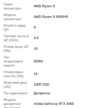
Батарея:
не менше 2 годин у режимі звичайного
Серія
AMD Ryzen 9
процесора
навантаження
Модель
Вага:
1.7 кг
AMD Ryzen 9 5900HS
процесора
Додатково:
клавіатура з підсвіткою (WHITE)
Кількість ядер
8
Стан:
б/в (клас А: хороший стан; без дефектів; екран
ЦП
чистий; на корпусі можуть бути сліди звичайного використання)
Тактова частота
3.0
ЦП (GHz)
Комплектація:
ноутбук, зарядний пристрій
Розмір кешу ЦП
Операційна система:
замовити встановлення
16
(Mb)
Модифікації
Тип
оперативної
DDR4
Можлива модифікація:
пам'яті
1.
Збільшення об'єму RAM
;
Оперативна
16
пам'ять (Gb)
2.
Збільшення розміру HDD
або
комплектація SSD
.
Жорсткий диск
Ви можете розширити строк гарантії на
3, 6 або 12 міс
.
1000 SSD
(Gb)
Можлива також комплектація
кабелями
,
клавіатурою
,
мишкою
.
Тип відеокарти
Дискретна
Для цього додайте в корзину відповідну позицію з розділу
Модель
"Аксесуари
" разом з основним товаром.
дискретної
nVidia GeForce RTX 3060
відеокарти