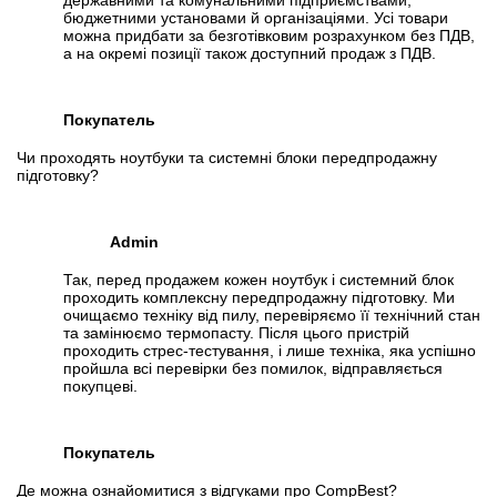
державними та комунальними підприємствами,
бюджетними установами й організаціями. Усі товари
можна придбати за безготівковим розрахунком без ПДВ,
а на окремі позиції також доступний продаж з ПДВ.
Покупатель
Чи проходять ноутбуки та системні блоки передпродажну
підготовку?
Admin
Так, перед продажем кожен ноутбук і системний блок
проходить комплексну передпродажну підготовку. Ми
очищаємо техніку від пилу, перевіряємо її технічний стан
та замінюємо термопасту. Після цього пристрій
проходить стрес-тестування, і лише техніка, яка успішно
пройшла всі перевірки без помилок, відправляється
покупцеві.
Покупатель
Де можна ознайомитися з відгуками про CompBest?