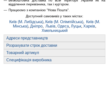
Безкоштовна доставка по всій території України як на
відділення перевізника, так і кур'єром.
Працюємо з компанією "Нова Пошта".
Доступний самовивіз у таких містах:
Київ (М. Либідська)
,
Київ (М. Олімпійська)
,
Київ (М.
Мінська)
,
Дніпро
,
Львів
,
Одеса
,
Луцьк
,
Харків
,
Хмельницький
Адреси представництв
Розрахувати строк доставки
Товарний артикул
Специфікація виробника