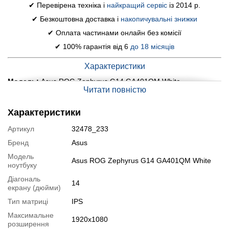
✔ Перевірена техніка і
найкращий сервіс
із 2014 р.
✔ Безкоштовна доставка і
накопичувальні знижки
✔ Оплата частинами онлайн без комісії
✔ 100% гарантія від 6
до 18 місяців
Характеристики
Модель:
Asus ROG Zephyrus G14 GA401QM White
Читати повністю
Дисплей (діагональ, роздільна здатність, тип матриці):
14"
(1920x1080) IPS, 144Hz
Характеристики
Процесор:
AMD Ryzen 9 5900HS (8 (16) ядер по 3.0 - 4.6
Артикул
32478_233
GHz), 16 MB Smart Cache
Бренд
Asus
Оперативна пам'ять:
16 GB DDR4
Модель
Asus ROG Zephyrus G14 GA401QM White
Постійна пам'ять:
1000 GB SSD
ноутбуку
Графіка:
дискретна nVidia GeForce RTX 3060, 6 GB GDDR6,
Діагональ
14
екрану (дюйми)
192-bit
Тип матриці
IPS
Веб-камера:
немає
Максимальне
Порти:
2x USB 3.2, 2x Type-C, 1x HDMI, 1x Audio
1920x1080
розширення