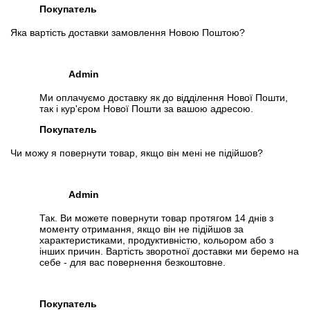
Покупатель
📧
Запит оптової ціни
Слідкувати в Instagram
Яка вартість доставки замовлення Новою Поштою?
Слідкувати на Facebook
Admin
Ми оплачуємо доставку як до відділення Нової Пошти,
так і кур'єром Нової Пошти за вашою адресою.
Покупатель
Чи можу я повернути товар, якщо він мені не підійшов?
Admin
Так. Ви можете повернути товар протягом 14 днів з
моменту отримання, якщо він не підійшов за
характеристиками, продуктивністю, кольором або з
інших причин. Вартість зворотної доставки ми беремо на
себе - для вас повернення безкоштовне.
Покупатель