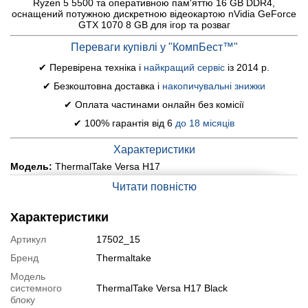
Ryzen 5 5500 та оперативною пам'яттю 16 GB DDR4,
оснащений потужною дискретною відеокартою nVidia GeForce
GTX 1070 8 GB для ігор та розваг
Переваги купівлі у "КомпБест™"
✔ Перевірена техніка і
найкращий сервіс
із 2014 р.
✔ Безкоштовна доставка і
накопичувальні знижки
✔ Оплата частинами онлайн без комісії
✔ 100% гарантія від 6
до 18 місяців
Характеристики
Модель:
ThermalTake Versa H17
Материнська плата:
ASRock B450M-HDV R4.0
Читати повністю
Процесор:
AMD Ryzen 5 5500 (6 (12) ядер по 3.6 - 4.2 GHz),
16 MB Cache
Характеристики
Оперативна пам'ять:
16 GB DDR4
Артикул
17502_15
Постійна пам'ять:
512 GB SSD
Графіка:
дискретна nVidia GeForce GTX 1070, 8 GB GDDR5,
Бренд
Thermaltake
256-bit
Модель
Порти:
5x USB 3.0, 4x USB 2.0, 1x VGA, 2x HDMI, 1x PS/2, 3x
системного
ThermalTake Versa H17 Black
DP, 2x DVI, 5x Audio
блоку