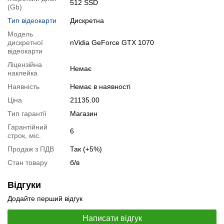
512 SSD
(Gb)
Відеоогляд
Тип відеокарти
Дискретна
Модель
дискретної
nVidia GeForce GTX 1070
відеокарти
Ліцензійна
Немає
наклейка
Наявність
Немає в наявності
Ціна
21135.00
Тип гарантії
Магазин
Гарантійний
6
строк, міс.
Продаж з ПДВ
Так (+5%)
Стан товару
б/в
📧
Запит оптової ціни
Слідкувати в Instagram
Слідкувати на Facebook
Відгуки
Додайте перший відгук
Написати відгук