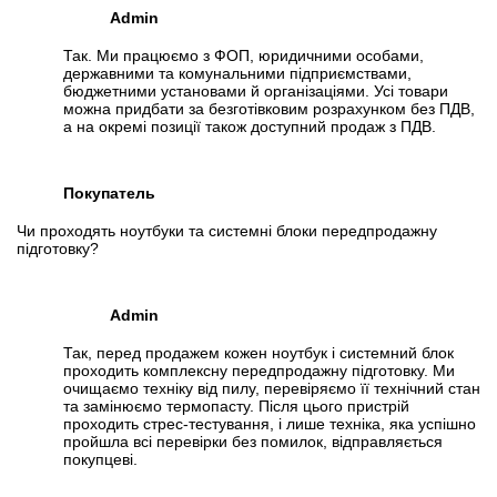
Admin
Так. Ми працюємо з ФОП, юридичними особами,
державними та комунальними підприємствами,
бюджетними установами й організаціями. Усі товари
можна придбати за безготівковим розрахунком без ПДВ,
а на окремі позиції також доступний продаж з ПДВ.
Покупатель
Чи проходять ноутбуки та системні блоки передпродажну
підготовку?
Admin
Так, перед продажем кожен ноутбук і системний блок
проходить комплексну передпродажну підготовку. Ми
очищаємо техніку від пилу, перевіряємо її технічний стан
та замінюємо термопасту. Після цього пристрій
проходить стрес-тестування, і лише техніка, яка успішно
пройшла всі перевірки без помилок, відправляється
покупцеві.