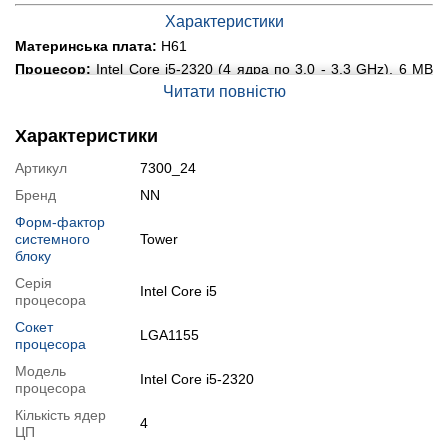
Характеристики
Материнська плата:
H61
Процесор:
Intel Core i5-2320 (4 ядра по 3.0 - 3.3 GHz), 6 MB
Smart Cache
Читати повністю
Оперативна пам'ять:
8 GB DDR3
Постійна пам'ять:
500 GB HDD
Характеристики
Графіка:
дискретна nVidia GeForce GTX 650, 2 GB GDDR5,
Артикул
7300_24
128-bit
Порти:
USB, Ethernet, Audio, DVI, HDMI
Бренд
NN
Оптичний привід:
немає
Форм-фактор
Блок живлення:
системного
350-450W
Tower
блоку
Стан:
клас А (хороший стан; без дефектів; можуть бути сліди
звичайного використання)
Серія
Intel Core i5
процесора
Додатково:
корпус може бути одним із вказаних на фото,
залежить від наявності
Сокет
LGA1155
Операційна система:
замовити встановлення
процесора
Модель
Особливості
Intel Core i5-2320
процесора
Корпус з підсвіткою може бути одним із вказаних на фото,
залежить від наявності
Кількість ядер
4
ЦП
Модифікації