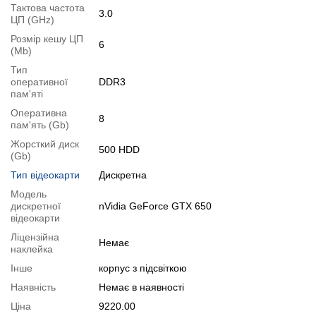
Тактова частота
3.0
Можлива модифікація:
ЦП (GHz)
1.
Збільшення об'єму RAM
;
Розмір кешу ЦП
6
(Mb)
2.
Збільшення розміру HDD
або
комплектація SSD
.
Тип
Ви можете розширити строк гарантії на
3, 6 або 12 міс
.
оперативної
DDR3
пам'яті
Можлива також комплектація
кабелями
,
клавіатурою
,
мишкою
.
Оперативна
Для цього додайте в корзину відповідну позицію з розділу
8
пам'ять (Gb)
"Аксесуари
" разом з основним товаром.
Жорсткий диск
500 HDD
(Gb)
Специфікація, тести та технічні звіти
Тип відеокарти
Дискретна
Специфікація процесора:
Intel Core i5-2320
Тестування процесора:
Модель
Intel Core i5-2320
дискретної
nVidia GeForce GTX 650
Специфікація відеокарти:
nVidia GeForce GTX 650
відеокарти
Тестування відеокарти:
nVidia GeForce GTX 650
Ліцензійна
Немає
наклейка
Відеоогляд
Інше
корпус з підсвіткою
Наявність
Немає в наявності
Ціна
9220.00