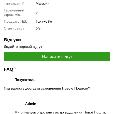
Тип гарантії
Магазин
Гарантійний
6
строк, міс.
Продаж з ПДВ
Так (+5%)
Стан товару
б/в
Відгуки
Додайте перший відгук
📧
Запит оптової ціни
Написати відгук
Слідкувати в Instagram
Слідкувати на Facebook
9
FAQ
Покупатель
Яка вартість доставки замовлення Новою Поштою?
Admin
Ми оплачуємо доставку як до відділення Нової Пошти,