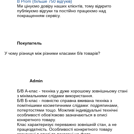
В Prom (більше 750 відгуків)
Ми цінуємо довіру наших клієнтів, тому відкрито
публікуємо відгуки та постійно працюємо над
покращенням сервісу.
Покупатель
У чому різниця між різними класами б/в товарів?
Admin
Б/В А-клас - техніка у дуже хорошому зовнішньому стані
з мінімальними слідами використання.
Б/В Б-клас - повністю справна вживана техніка з
помітнішими косметичними слідами: подряпинами,
потертостями тощо. Можливі індивідуальні технічні
особливості обов’язково зазначаються в описі
конкретного товару.
Клас характеризує переважно зовнішній стан, а не
працездатність. Особливості конкретного товару