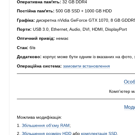
Оперативна пам'ять:
32 GB DDR4
Постійна пам'ять:
500 GB SSD + 1000 GB HDD
Графіка:
дискретна nVidia GeForce GTX 1070, 8 GB GDDR5,
Порти:
USB 3.0, Ethernet, Audio, DVI, HDMI, DisplayPort
Оптичний привід:
немає
Стан:
б/в
Додатково:
корпус може бути одним із вказаних на фото, 
Операційна система:
замовити встановлення
Особ
Комп'ютер м
Моди
Можлива модифікація:
1.
Збільшення об'єму RAM
;
2.
Збільшення розміру HDD
або
комплектація SSD
.