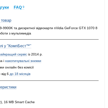
дгуки
FAQ
9
 товар
i9-9900K та дискретної відеокарти nVidia GeForce GTX 1070 8
оботи з мультимедіа
влі у "КомпБест™"
найкращий сервіс
із 2014 р.
а і
накопичувальні знижки
и онлайн без комісії
 від 6
до 18 місяців
теристики
Hz), 16 MB Smart Cache