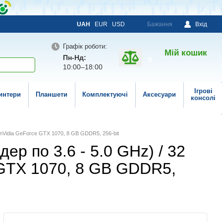
UAH
EUR
USD
Бажання
Вхід
Графік роботи:
Мій кошик
Пн-Нд:
0
10:00–18:00
Ігрові
интери
Планшети
Комплектуючі
Аксесуари
консолі
/ nVidia GeForce GTX 1070, 8 GB GDDR5, 256-bit
дер по 3.6 - 5.0 GHz) / 32
 GTX 1070, 8 GB GDDR5,