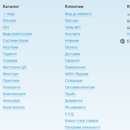
Каталог
Клієнтам
К
☆ Акції
Вхід до кабінету
+
Послуги
Про нас
0
Опт
Чому ми?
0
Види комп'ютерів
Контакти
П
Системні блоки
Новинки
Е
Ноутбуки
Оплата
Гаджети
Доставка
Сервери
Гарантія
Матплати+ЦП
Повернення
Монітори
4000+ Відгуків
Принтери
Співпраця
Планшети
Оптовим клієнтам
Комплектуючі
Прайс
Аксесуари
Документи
Ігрові консолі
Як замовити
F.A.Q.
Класи стану товарів
Програма лояльності