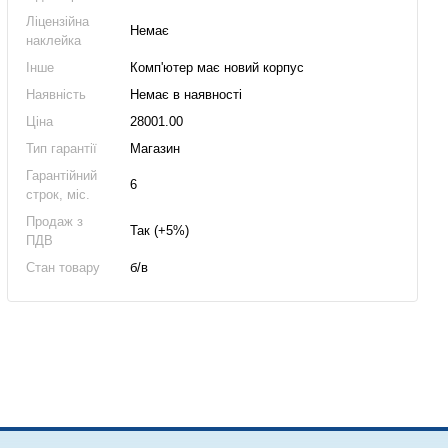
Ліцензійна
Немає
наклейка
Інше
Комп'ютер має новий корпус
Наявність
Немає в наявності
Ціна
28001.00
Тип гарантії
Магазин
Гарантійний
6
строк, міс.
Продаж з
Так (+5%)
ПДВ
Стан товару
б/в