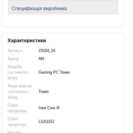
Специфікація виробника
Характеристики
Артикул
23104_24
Бренд
NN
Модель
системного
Gaming PC Tower
блоку
Форм-фактор
системного
Tower
блоку
Серія
Intel Core i9
процесора
Сокет
LGA1151
процесора
Модель