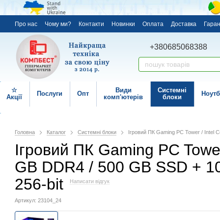
Про нас
Чому ми?
Контакти
Новинки
Оплата
Доставка
Гаран
+380685068388
☆
Види
Системні
Послуги
Опт
Ноутб
Акції
комп'ютерів
блоки
Головна
Каталог
Системні блоки
Ігровий ПК Gaming PC Tower / Intel 
Ігровий ПК Gaming PC Tower /
GB DDR4 / 500 GB SSD + 1
256-bit
Написати відгук
Артикул: 23104_24