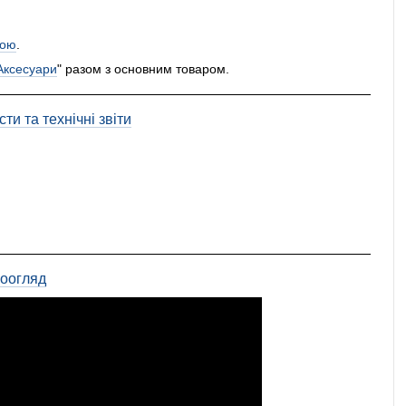
ою
.
Аксесуари
" разом з основним товаром.
ти та технічні звіти
еоогляд