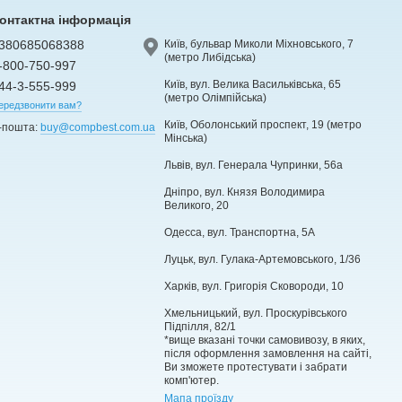
онтактна інформація
380685068388
Київ, бульвар Миколи Міхновського, 7
(метро Либідська)
-800-750-997
Київ, вул. Велика Васильківська, 65
44-3-555-999
(метро Олімпійська)
ередзвонити вам?
Київ, Оболонський проспект, 19 (метро
-пошта:
buy@compbest.com.ua
Мінська)
Львів, вул. Генерала Чупринки, 56а
Дніпро, вул. Князя Володимира
Великого, 20
Одесса, вул. Транспортна, 5А
Луцьк, вул. Гулака-Артемовського, 1/36
Харків, вул. Григорія Сковороди, 10
Хмельницький, вул. Проскурівського
Підпілля, 82/1
*вище вказані точки самовивозу, в яких,
після оформлення замовлення на сайті,
Ви зможете протестувати і забрати
комп'ютер.
Мапа проїзду