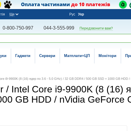
тія
Ще
Рус
Укр
0-800-750-997
044-3-555-999
Передзвонити вам?
уки
Гаджети
Сервери
Матплати+ЦП
Монітори
Пр
Core i9-9900K (8 (16) ядер по 3.6 - 5.0 GHz) / 32 GB DDR4 / 500 GB SSD + 1000 GB HDD 
 Intel Core i9-9900K (8 (16) я
000 GB HDD / nVidia GeForce