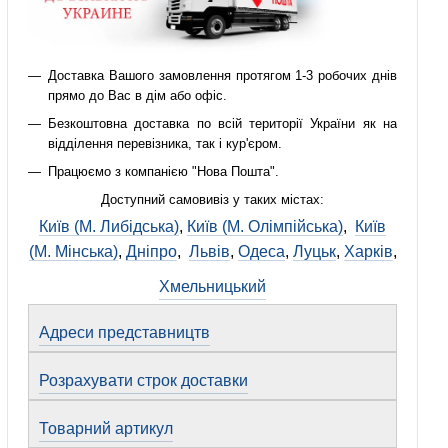
Доставка Вашого замовлення протягом 1-3 робочих днів
прямо до Вас в дім або офіс.
Безкоштовна доставка по всій території України як на
відділення перевізника, так і кур'єром.
Працюємо з компанією "Нова Пошта".
Доступний самовивіз у таких містах:
Київ (М. Либідська)
,
Київ (М. Олімпійська)
,
Київ
(М. Мінська)
,
Дніпро
,
Львів
,
Одеса
,
Луцьк
,
Харків
,
Хмельницький
Адреси представництв
Розрахувати строк доставки
Товарний артикул