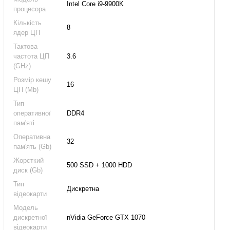
Intel Core i9-9900K
процесора
Кількість
8
ядер ЦП
Тактова
частота ЦП
3.6
(GHz)
Розмір кешу
16
ЦП (Mb)
Тип
оперативної
DDR4
пам'яті
Оперативна
32
пам'ять (Gb)
Жорсткий
500 SSD + 1000 HDD
диск (Gb)
Тип
Дискретна
відеокарти
Модель
дискретної
nVidia GeForce GTX 1070
відеокарти