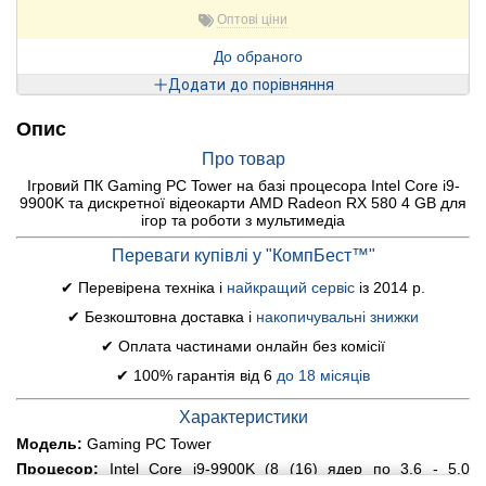
Оптові ціни
До обраного
Додати до порівняння
Опис
Про товар
Ігровий ПК Gaming PC Tower на базі процесора Intel Core i9-
9900K та дискретної відеокарти AMD Radeon RX 580 4 GB для
ігор та роботи з мультимедіа
Переваги купівлі у "КомпБест™"
✔ Перевірена техніка і
найкращий сервіс
із 2014 р.
✔ Безкоштовна доставка і
накопичувальні знижки
✔ Оплата частинами онлайн без комісії
✔ 100% гарантія від 6
до 18 місяців
Характеристики
Модель:
Gaming PC Tower
Процесор:
Intel Core i9-9900K (8 (16) ядер по 3.6 - 5.0