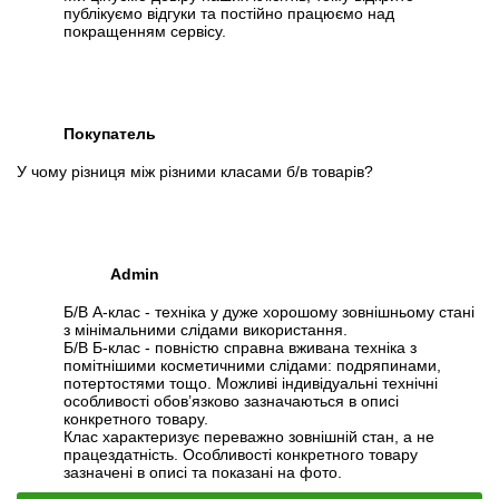
публікуємо відгуки та постійно працюємо над
покращенням сервісу.
Покупатель
У чому різниця між різними класами б/в товарів?
Admin
Б/В А-клас - техніка у дуже хорошому зовнішньому стані
з мінімальними слідами використання.
Б/В Б-клас - повністю справна вживана техніка з
помітнішими косметичними слідами: подряпинами,
потертостями тощо. Можливі індивідуальні технічні
особливості обов’язково зазначаються в описі
конкретного товару.
Клас характеризує переважно зовнішній стан, а не
працездатність. Особливості конкретного товару
зазначені в описі та показані на фото.