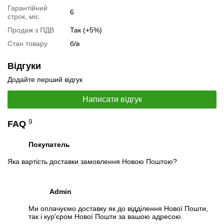
Гарантійний
6
строк, міс.
📧
Запит оптової ціни
Продаж з ПДВ
Так (+5%)
Слідкувати в Instagram
Стан товару
б/в
Слідкувати на Facebook
Відгуки
Додайте перший відгук
Написати відгук
9
FAQ
Покупатель
Яка вартість доставки замовлення Новою Поштою?
Admin
Ми оплачуємо доставку як до відділення Нової Пошти,
так і кур'єром Нової Пошти за вашою адресою.