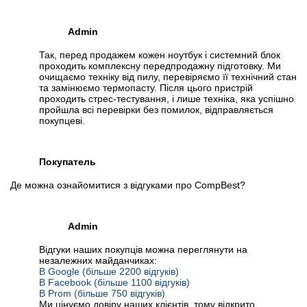
Admin
Так, перед продажем кожен ноутбук і системний блок
проходить комплексну передпродажну підготовку. Ми
очищаємо техніку від пилу, перевіряємо її технічний стан
та замінюємо термопасту. Після цього пристрій
проходить стрес-тестування, і лише техніка, яка успішно
пройшла всі перевірки без помилок, відправляється
покупцеві.
Покупатель
Де можна ознайомитися з відгуками про CompBest?
Admin
Відгуки наших покупців можна переглянути на
незалежних майданчиках:
В Google (більше 2200 відгуків)
В Facebook (більше 1100 відгуків)
В Prom (більше 750 відгуків)
Ми цінуємо довіру наших клієнтів, тому відкрито