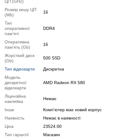
ЦП (GHz)
Для цього додайте в корзину відповідну позицію з розділу
Розмір кешу ЦП
"Аксесуари
" разом з основним товаром.
16
(Mb)
Специфікація, тести та технічні звіти
Тип
оперативної
DDR4
Специфікація процесора:
Intel Core i9-9900K
пам'яті
Тестування процесора:
Intel Core i9-9900K
Оперативна
Специфікація відеокарти:
AMD Radeon RX 580
16
пам'ять (Gb)
Тестування відеокарти:
AMD Radeon RX 580
Жорсткий диск
500 SSD
(Gb)
Відеоогляд
Тип відеокарти
Дискретна
Модель
дискретної
AMD Radeon RX 580
відеокарти
Ліцензійна
Немає
наклейка
Інше
Комп'ютер має новий корпус
Наявність
Немає в наявності
Ціна
23524.00
Тип гарантії
Магазин