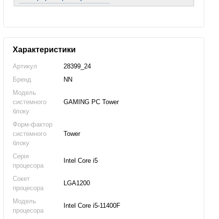
Характеристики
Артикул
28399_24
Бренд
NN
Модель
системного
GAMING PC Tower
блоку
Форм-фактор
системного
Tower
блоку
Серія
Intel Core i5
процесора
Сокет
LGA1200
процесора
Модель
Intel Core i5-11400F
процесора