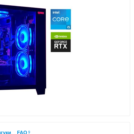
дгуки
FAQ
9