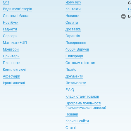
Опт
Чому ми?
0
Види комп'ютерів
Контакти
П
Системні блоки
Новинки
Е
Ноутбуки
Оплата
Гаджети
Доставка
Сервери
Гарантія
Матплати+ЦП
Повернення
Монітори
4000+ Відгуків
Принтери
Співпраця
Планшети
Оптовим клієнтам
Комплектуючі
Прайс
Аксесуари
Документи
Ігрові консолі
Як замовити
F.A.Q.
Класи стану товарів
Програма лояльності
(накопичувальні знижки)
Новини
Корисні сайти
Статті