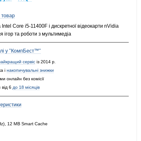
 товар
ntel Core i5-11400F і дискретної відеокарти nVidia
 ігор та роботи з мультимедіа
влі у "КомпБест™"
найкращий сервіс
із 2014 р.
а і
накопичувальні знижки
и онлайн без комісії
 від 6
до 18 місяців
теристики
GHz), 12 MB Smart Cache