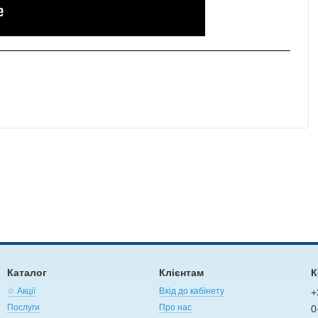
Каталог
Клієнтам
К
☆ Акції
Вхід до кабінету
+
Послуги
Про нас
0