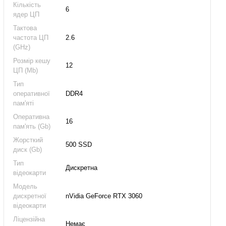
Кількість
6
ядер ЦП
Тактова
частота ЦП
2.6
(GHz)
Розмір кешу
12
ЦП (Mb)
Тип
оперативної
DDR4
пам'яті
Оперативна
16
пам'ять (Gb)
Жорсткий
500 SSD
диск (Gb)
Тип
Дискретна
відеокарти
Модель
дискретної
nVidia GeForce RTX 3060
відеокарти
Ліцензійна
Немає