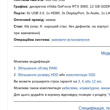
Графіка:
дискретна nVidia GeForce RTX 3060, 12 GB GDDR6
Порти:
8x USB 3.0, 1x HDMI, 3x DisplayPort, 3x Audio, 1x L
Оптичний привід:
немає
Стан:
б/в (клас А: хороший стан; без дефектів; на корпус
при замовленні)
Операційна система:
замовити встановлення
Моди
Можлива модифікація:
1.
Збільшення об'єму RAM
;
2.
Збільшення розміру HDD
або
комплектація SSD
.
Ви можете розширити строк гарантії на
3, 6 або 12 міс
.
Можлива також комплектація
кабелями
,
клавіатурою
,
мишк
Для цього додайте в корзину відповідну позицію з розділу
"
Специфікація, тес