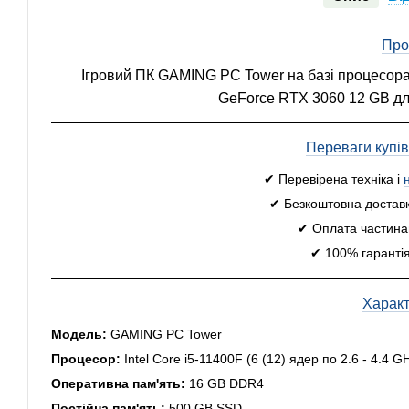
Про
Ігровий ПК GAMING PC Tower на базі процесора I
GeForce RTX 3060 12 GB для
Переваги купі
✔ Перевірена техніка і
✔ Безкоштовна доставк
✔ Оплата частинам
✔ 100% гарантія
Харак
Модель:
GAMING PC Tower
Процесор:
Intel Core i5-11400F (6 (12) ядер по 2.6 - 4.4 
Оперативна пам'ять:
16 GB DDR4
Постійна пам'ять:
500 GB SSD