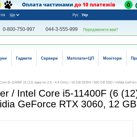
тія
Ще
Рус
Укр
0-800-750-997
044-3-555-999
Передзвонити вам?
уки
Гаджети
Сервери
Матплати+ЦП
Монітори
Пр
Core i5-11400F (6 (12) ядер по 2.6 - 4.4 GHz) / 16 GB DDR4 / 500 GB SSD / nVidia GeFo
/ Intel Core i5-11400F (6 (12)
idia GeForce RTX 3060, 12 GB