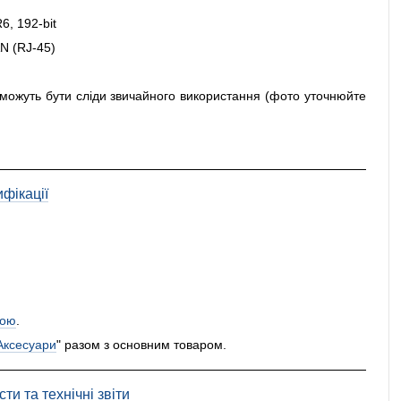
, 192-bit
AN (RJ-45)
і можуть бути сліди звичайного використання (фото уточнюйте
фікації
ою
.
Аксесуари
" разом з основним товаром.
ти та технічні звіти