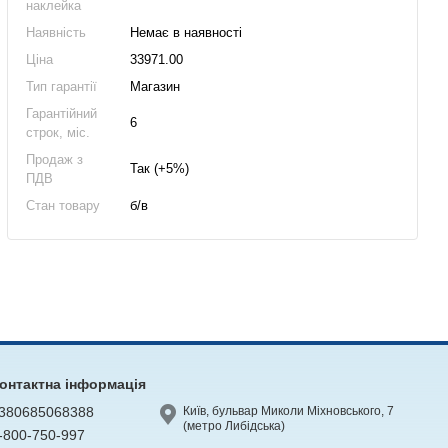
наклейка
Наявність
Немає в наявності
Ціна
33971.00
Тип гарантії
Магазин
Гарантійний
6
строк, міс.
Продаж з
Так (+5%)
ПДВ
Стан товару
б/в
онтактна інформація
380685068388
Київ, бульвар Миколи Міхновського, 7
(метро Либідська)
-800-750-997