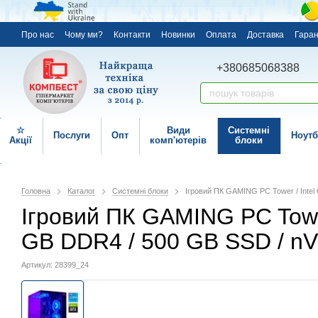
Про нас
Чому ми?
Контакти
Новинки
Оплата
Доставка
Гаран
+380685068388
☆
Види
Системні
Послуги
Опт
Ноутб
Акції
комп'ютерів
блоки
Головна
Каталог
Системні блоки
Ігровий ПК GAMING PC Tower / Intel 
Ігровий ПК GAMING PC Tower 
GB DDR4 / 500 GB SSD / nV
Артикул: 28399_24