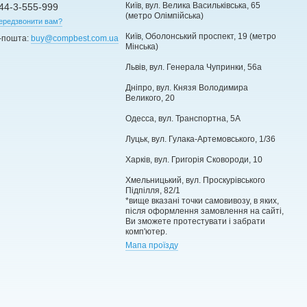
Київ, вул. Велика Васильківська, 65
44-3-555-999
(метро Олімпійська)
ередзвонити вам?
Київ, Оболонський проспект, 19 (метро
-пошта:
buy@compbest.com.ua
Мінська)
Львів, вул. Генерала Чупринки, 56а
Дніпро, вул. Князя Володимира
Великого, 20
Одесса, вул. Транспортна, 5А
Луцьк, вул. Гулака-Артемовського, 1/36
Харків, вул. Григорія Сковороди, 10
Хмельницький, вул. Проскурівського
Підпілля, 82/1
*вище вказані точки самовивозу, в яких,
після оформлення замовлення на сайті,
Ви зможете протестувати і забрати
комп'ютер.
Мапа проїзду