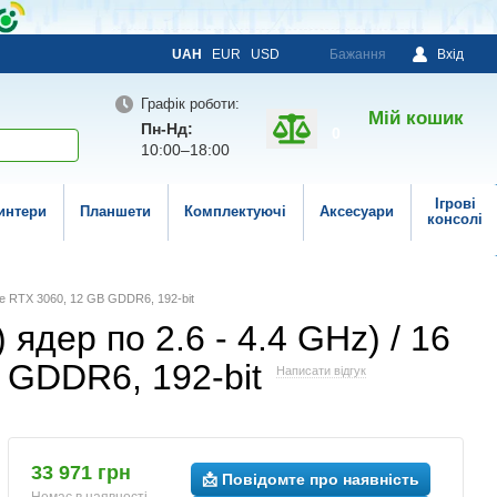
UAH
EUR
USD
Бажання
Вхід
Графік роботи:
Мій кошик
Пн-Нд:
0
10:00–18:00
Ігрові
интери
Планшети
Комплектуючі
Аксесуари
консолі
rce RTX 3060, 12 GB GDDR6, 192-bit
 ядер по 2.6 - 4.4 GHz) / 16
 GDDR6, 192-bit
Написати відгук
33 971 грн
📩 Повідомте про наявність
Немає в наявності