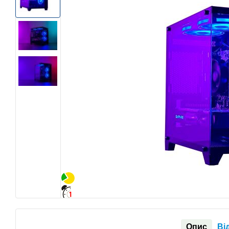
Опис
Ві