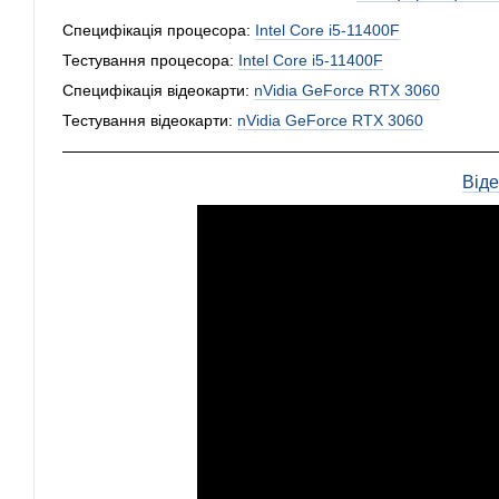
Специфікація процесора:
Intel Core i5-11400F
Тестування процесора:
Intel Core i5-11400F
Специфікація відеокарти:
nVidia GeForce RTX 3060
Тестування відеокарти:
nVidia GeForce RTX 3060
Від