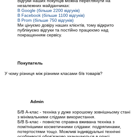
Відгуки наших покупців можна переглянути на
незалежних майданчиках:
В Google (більше 2200 відгуків)
В Facebook (більше 1100 відгуків)
В Prom (більше 750 відгуків)
Ми цінуємо довіру наших клієнтів, тому відкрито
публікуємо відгуки та постійно працюємо над
покращенням сервісу.
Покупатель
У чому різниця між різними класами б/в товарів?
Admin
Б/В А-клас - техніка у дуже хорошому зовнішньому стані
з мінімальними слідами використання.
Б/В Б-клас - повністю справна вживана техніка з
помітнішими косметичними слідами: подряпинами,
потертостями тощо. Можливі індивідуальні технічні
особливості обов’язково зазначаються в описі