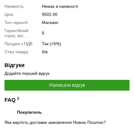
Наявність
Немає в наявності
Ціна
9502.00
Тип гарантії
Магазин
Гарантійний
6
📧
Запит оптової ціни
строк, міс.
Слідкувати в Instagram
Продаж з ПДВ
Так (+5%)
Слідкувати на Facebook
Стан товару
б/в
Відгуки
Додайте перший відгук
Написати відгук
9
FAQ
Покупатель
Яка вартість доставки замовлення Новою Поштою?