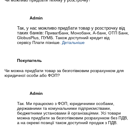
Чи можливо придбати техніку у розстрочку?
Admin
Так, у нас можливо придбати товар у розстрочку від
таких банків:
ПриватБанк, Монобанк, А-банк, ОТП Банк,
GlobusPlus, ПУМБ. Також доступний кредит від
сервісу Плати пізніше.
Детальніше
Покупатель
Чи можна придбати товар за безготівковим розрахунком для
юридичної особи або ФОП?
Admin
Так. Ми працюємо з ФОП, юридичними особами,
державними та комунальними підприємствами,
бюджетними установами й організаціями. Усі товари
можна придбати за безготівковим розрахунком без ПДВ,
а на окремі позиції також доступний продаж з ПДВ.