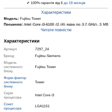
✔ 100% гарантія від 6
до 18 місяців
Характеристики
Модель:
Fujitsu Tower
Процесор:
Intel Core i3-6100 (2 (4) ядра по 3.7 GHz), 3 MB
Smart Cache
Читати повністю
Оперативна пам'ять:
8 GB DDR4
Постійна пам'ять:
250 GB SSD
Характеристики
Графіка:
дискретна nVidia GeForce GTX 1060, 6 GB GDDR5,
Артикул
7297_24
192-bit
Порти:
4x USB 3.0, 2x USB 2.0, 2x PS/2, 1x LAN (RJ-45), 5x
Бренд
Fujitsu-Siemens
Audio, 1x DVI, 1x HDMI, 3x DisplayPort
Модель
Оптичний привід:
немає
системного
Fujitsu Tower
Стан:
б/в (клас А: хороший стан; без дефектів; можуть бути
блоку
сліди звичайного використання)
Форм-фактор
Операційна система:
замовити встановлення
системного
Tower
блоку
Модифікації
Серія
Intel Core i3
Можлива модифікація:
процесора
1.
Збільшення об'єму RAM
;
Сокет
LGA1151
процесора
2.
Збільшення розміру HDD
або
комплектація SSD
.