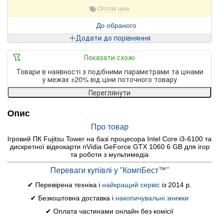
Оптові ціни
До обраного
Додати до порівняння
Показати схожі
Товари в наявності з подібними параметрами та цінами
у межах ±20% від ціни поточного товару
Переглянути
Опис
Про товар
Ігровий ПК Fujitsu Tower на базі процесора Intel Core i3-6100 та
дискретної відеокарти nVidia GeForce GTX 1060 6 GB для ігор
та роботи з мультимедіа
Переваги купівлі у "КомпБест™"
✔ Перевірена техніка і
найкращий сервіс
із 2014 р.
✔ Безкоштовна доставка і
накопичувальні знижки
✔ Оплата частинами онлайн без комісії