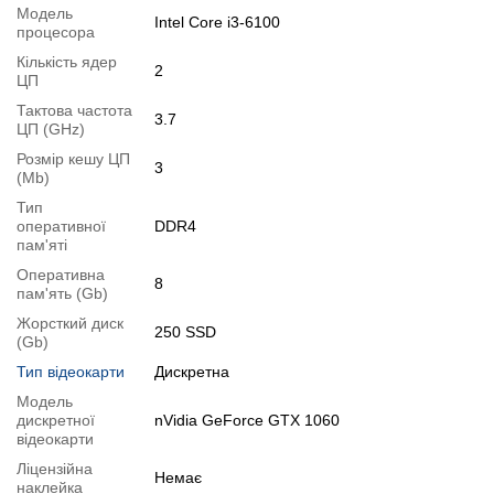
Модель
Ви можете розширити строк гарантії на
3, 6 або 12 міс
.
Intel Core i3-6100
процесора
Можлива також комплектація
кабелями
,
клавіатурою
,
мишкою
.
Кількість ядер
2
Для цього додайте в корзину відповідну позицію з розділу
ЦП
"Аксесуари
" разом з основним товаром.
Тактова частота
3.7
ЦП (GHz)
Специфікація, тести та технічні звіти
Розмір кешу ЦП
3
Специфікація процесора:
(Mb)
Intel Core i3-6100
Тестування процесора:
Intel Core i3-6100
Тип
оперативної
DDR4
Специфікація відеокарти:
nVidia GeForce GTX 1060
пам'яті
Тестування відеокарти:
nVidia GeForce GTX 1060
Оперативна
8
Відеоогляд
пам'ять (Gb)
Жорсткий диск
250 SSD
(Gb)
Тип відеокарти
Дискретна
Модель
дискретної
nVidia GeForce GTX 1060
відеокарти
Ліцензійна
Немає
наклейка