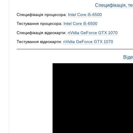
Специфікація, тес
Специфікація процесора:
Intel Core i5-6500
Тестування процесора:
Intel Core i5-6500
Специфікація відеокарти:
nVidia GeForce GTX 1070
Тестування відеокарти:
nVidia GeForce GTX 1070
Від