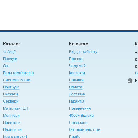
Каталог
Клієнтам
К
☆ Акції
Вхід до кабінету
+
Послуги
Про нас
0
Опт
Чому ми?
0
Види комп'ютерів
Контакти
П
Системні блоки
Новинки
Е
Ноутбуки
Оплата
Гаджети
Доставка
Сервери
Гарантія
Матплати+ЦП
Повернення
Монітори
4000+ Відгуків
Принтери
Співпраця
Планшети
Оптовим клієнтам
Комплектуючі
Прайс