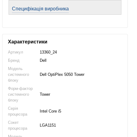
Специфікація виробника
Характеристики
Артикул
13360_24
Бренд
Dell
Модель
системного
Dell OptiPlex 5050 Tower
блоку
Форм-фактор
системного
Tower
блоку
Серія
Intel Core i5
процесора
Сокет
LGA1151
процесора
Модель