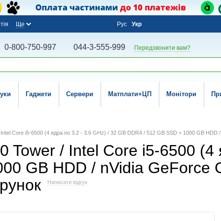
тія
Ще
Рус
Укр
0-800-750-997
044-3-555-999
Передзвонити вам?
уки
Гаджети
Сервери
Матплати+ЦП
Монітори
Пр
 / Intel Core i5-6500 (4 ядра по 3.2 - 3.6 GHz) / 32 GB DDR4 / 512 GB SSD + 1000 GB HD
 Tower / Intel Core i5-6500 (4 
000 GB HDD / nVidia GeForce
арунок
Написати відгук