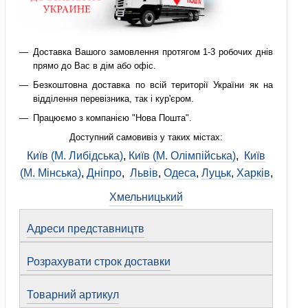
Доставка Вашого замовлення протягом 1-3 робочих днів
прямо до Вас в дім або офіс.
Безкоштовна доставка по всій території України як на
відділення перевізника, так і кур'єром.
Працюємо з компанією "Нова Пошта".
Доступний самовивіз у таких містах:
Київ (М. Либідська)
,
Київ (М. Олімпійська)
,
Київ
(М. Мінська)
,
Дніпро
,
Львів
,
Одеса
,
Луцьк
,
Харків
,
Хмельницький
Адреси представництв
Розрахувати строк доставки
Товарний артикул