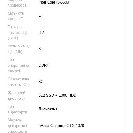
Intel Core i5-6500
процесора
Кількість
4
ядер ЦП
Тактова
частота ЦП
3.2
(GHz)
Розмір кешу
6
ЦП (Mb)
Тип
оперативної
DDR4
пам'яті
Оперативна
32
пам'ять (Gb)
Жорсткий
512 SSD + 1000 HDD
диск (Gb)
Тип
Дискретна
відеокарти
Модель
дискретної
nVidia GeForce GTX 1070
відеокарти