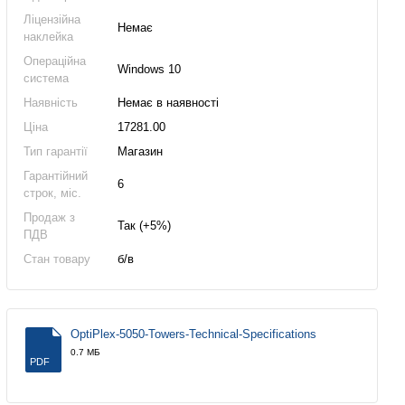
Ліцензійна
Немає
наклейка
Операційна
Windows 10
система
Наявність
Немає в наявності
Ціна
17281.00
Тип гарантії
Магазин
Гарантійний
6
строк, міс.
Продаж з
Так (+5%)
ПДВ
Стан товару
б/в
OptiPlex-5050-Towers-Technical-Specifications
0.7 МБ
PDF