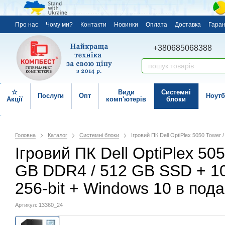
Про нас
Чому ми?
Контакти
Новинки
Оплата
Доставка
Гаран
+380685068388
☆
Види
Системні
Послуги
Опт
Ноутб
Акції
комп'ютерів
блоки
Головна
Каталог
Системні блоки
Ігровий ПК Dell OptiPlex 5050 Tower
Ігровий ПК Dell OptiPlex 5050
GB DDR4 / 512 GB SSD + 1
256-bit + Windows 10 в под
Артикул: 13360_24