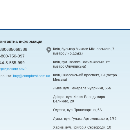
онтактна інформація
380685068388
Київ, бульвар Миколи Міхновського, 7
(метро Либідська)
-800-750-997
Київ, вул. Велика Васильківська, 65
44-3-555-999
(метро Олімпійська)
ередзвонити вам?
Київ, Оболонський проспект, 19 (метро
-пошта:
buy@compbest.com.ua
Мінська)
Львів, вул. Генерала Чупринки, 56а
Дніпро, вул. Князя Володимира
Великого, 20
Одесса, вул. Транспортна, 5А
Луцьк, вул. Гулака-Артемовського, 1/36
Харків, вул. Григорія Сковороди, 10