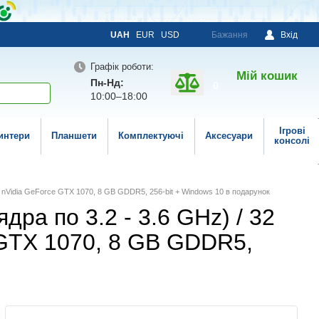
UAH
EUR
USD
Бажання
Вхід
Графік роботи:
Мій кошик
Пн-Нд:
0
10:00–18:00
Ігрові
интери
Планшети
Комплектуючі
Аксесуари
консолі
D / nVidia GeForce GTX 1070, 8 GB GDDR5, 256-bit + Windows 10 в подарунок
ядра по 3.2 - 3.6 GHz) / 32
 GTX 1070, 8 GB GDDR5,