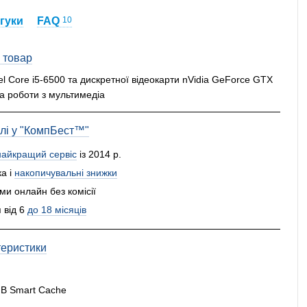
гуки
FAQ
10
 товар
tel Core i5-6500 та дискретної відеокарти nVidia GeForce GTX
та роботи з мультимедіа
влі у "КомпБест™"
найкращий сервіс
із 2014 р.
а і
накопичувальні знижки
и онлайн без комісії
 від 6
до 18 місяців
теристики
 MB Smart Cache