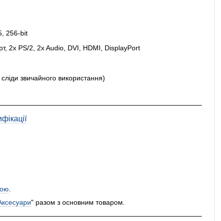
 256-bit
, 2x PS/2, 2x Audio, DVI, HDMI, DisplayPort
и сліди звичайного використання)
фікації
ою
.
Аксесуари
" разом з основним товаром.