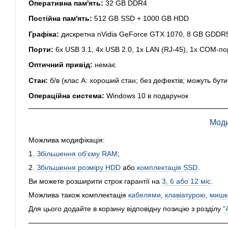
Оперативна пам'ять:
32 GB DDR4
Постійна пам'ять:
512 GB SSD + 1000 GB HDD
Графіка:
дискретна nVidia GeForce GTX 1070, 8 GB GDDR5,
Порти:
6x USB 3.1, 4x USB 2.0, 1x LAN (RJ-45), 1x COM-порт
Оптичний привід:
немає
Стан:
б/в (клас А: хороший стан; без дефектів; можуть бут
Операційна система:
Windows 10 в подарунок
Моди
Можлива модифікація:
1.
Збільшення об'єму RAM
;
2.
Збільшення розміру HDD
або
комплектація SSD
.
Ви можете розширити строк гарантії на
3, 6 або 12 міс
.
Можлива також комплектація
кабелями
,
клавіатурою
,
мишк
Для цього додайте в корзину відповідну позицію з розділу
"