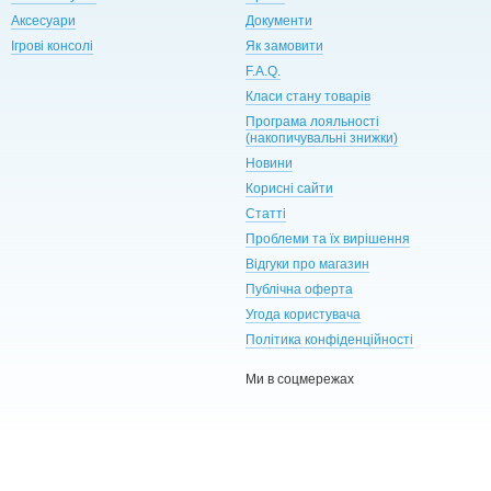
Аксесуари
Документи
Ігрові консолі
Як замовити
F.A.Q.
Класи стану товарів
Програма лояльності
(накопичувальні знижки)
Новини
Корисні сайти
Статті
Проблеми та їх вирішення
Відгуки про магазин
Публічна оферта
Угода користувача
Політика конфіденційності
Ми в соцмережах