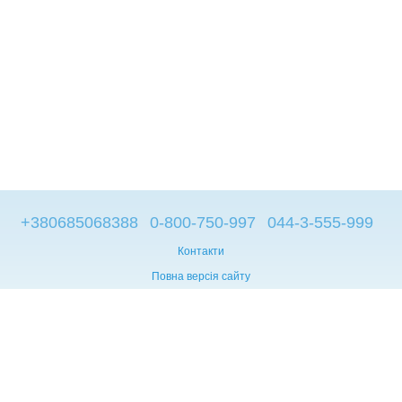
+380685068388
0-800-750-997
044-3-555-999
Контакти
Повна версія сайту
© 2014—2026
Брендові компьютери з Європи
Рус