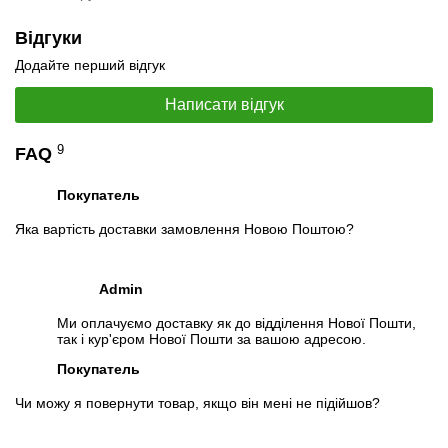
Відгуки
Додайте перший відгук
Написати відгук
📧
Запит оптової ціни
Слідкувати в Instagram
9
FAQ
Слідкувати на Facebook
Покупатель
Яка вартість доставки замовлення Новою Поштою?
Admin
Ми оплачуємо доставку як до відділення Нової Пошти,
так і кур'єром Нової Пошти за вашою адресою.
Покупатель
Чи можу я повернути товар, якщо він мені не підійшов?