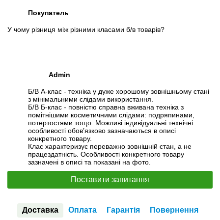
Покупатель
У чому різниця між різними класами б/в товарів?
Admin
Б/В А-клас - техніка у дуже хорошому зовнішньому стані
з мінімальними слідами використання.
Б/В Б-клас - повністю справна вживана техніка з
помітнішими косметичними слідами: подряпинами,
потертостями тощо. Можливі індивідуальні технічні
особливості обов’язково зазначаються в описі
конкретного товару.
Клас характеризує переважно зовнішній стан, а не
працездатність. Особливості конкретного товару
зазначені в описі та показані на фото.
Поставити запитання
Доставка
Оплата
Гарантія
Повернення