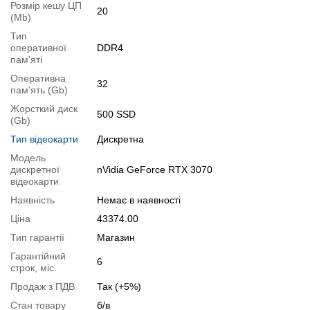
Ви можете розширити строк гарантії на
3, 6 або 12 міс
.
Розмір кешу ЦП
20
(Mb)
Можлива також комплектація
кабелями
,
клавіатурою
,
мишкою
.
Тип
Для цього додайте в корзину відповідну позицію з розділу
оперативної
DDR4
"Аксесуари
" разом з основним товаром.
пам'яті
Оперативна
Специфікація, тести та технічні звіти
32
пам'ять (Gb)
Специфікація процесора:
Intel Core i9-10900K
Жорсткий диск
500 SSD
(Gb)
Тестування процесора:
Intel Core i9-10900K
Тип відеокарти
Дискретна
Специфікація відеокарти:
nVidia GeForce RTX 3070
Модель
Тестування відеокарти:
nVidia GeForce RTX 3070
дискретної
nVidia GeForce RTX 3070
відеокарти
Відеоогляд
Наявність
Немає в наявності
Ціна
43374.00
Тип гарантії
Магазин
Гарантійний
6
строк, міс.
Продаж з ПДВ
Так (+5%)
Стан товару
б/в