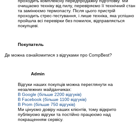
проходить комплексну передпродажну підготовку. Ми
очищаємо техніку від пилу, перевіряємо її технічний стан
та замінюємо термопасту. Після цього пристрій
проходить стрес-тестування, і лише техніка, яка успішно
пройшла всі перевірки без помилок, відправляється
покупцеві.
Покупатель
Де можна ознайомитися з відгуками про CompBest?
Admin
Відгуки наших покупців можна переглянути на
незалежних майданчиках:
В Google (більше 2200 відгуків)
В Facebook (більше 1100 відгуків)
В Prom (більше 750 відгуків)
Ми цінуємо довіру наших клієнтів, тому відкрито
публікуємо відгуки та постійно працюємо над
покращенням сервісу.