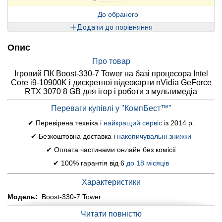
До обраного
Додати до порівняння
Опис
Про товар
Ігровий ПК Boost-330-7 Tower на базі процесора Intel
Core i9-10900K і дискретної відеокарти nVidia GeForce
RTX 3070 8 GB для ігор і роботи з мультимедіа
Переваги купівлі у "КомпБест™"
✔ Перевірена техніка і
найкращий сервіс
із 2014 р.
✔ Безкоштовна доставка і
накопичувальні знижки
✔ Оплата частинами онлайн без комісії
✔ 100% гарантія від 6
до 18 місяців
Характеристики
Модель:
Boost-330-7 Tower
Материнська плата:
Gigabyte B560M D S3H v2
Читати повністю