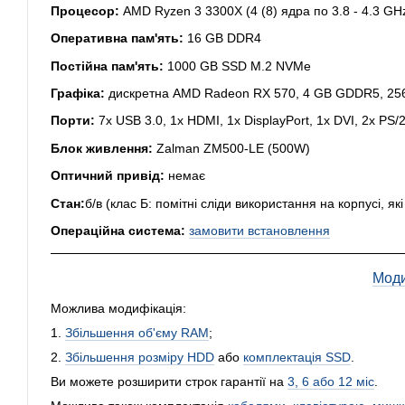
Процесор:
AMD Ryzen 3 3300X (4 (8) ядра по 3.8 - 4.3 G
Оперативна пам'ять:
16 GB DDR4
Постійна пам'ять:
1000 GB SSD M.2 NVMe
Графіка:
дискретна AMD Radeon RX 570, 4 GB GDDR5, 256
Порти:
7x USB 3.0, 1x HDMI, 1x DisplayPort, 1x DVI, 2x PS/2
Блок живлення:
Zalman ZM500-LE (500W)
Оптичний привід:
немає
Стан:
б/в (клас Б: помітні сліди використання на корпусі, я
Операційна система:
замовити встановлення
Моди
Можлива модифікація:
1.
Збільшення об'єму RAM
;
2.
Збільшення розміру HDD
або
комплектація SSD
.
Ви можете розширити строк гарантії на
3, 6 або 12 міс
.