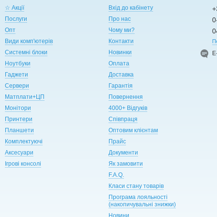
☆ Акції
Вхід до кабінету
+
Послуги
Про нас
0
Опт
Чому ми?
0
Види комп'ютерів
Контакти
П
Системні блоки
Новинки
Е
Ноутбуки
Оплата
Гаджети
Доставка
Сервери
Гарантія
Матплати+ЦП
Повернення
Монітори
4000+ Відгуків
Принтери
Співпраця
Планшети
Оптовим клієнтам
Комплектуючі
Прайс
Аксесуари
Документи
Ігрові консолі
Як замовити
F.A.Q.
Класи стану товарів
Програма лояльності
(накопичувальні знижки)
Новини