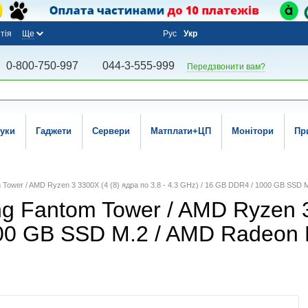
тія
Ще
Рус
Укр
0-800-750-997
044-3-555-999
Передзвонити вам?
уки
Гаджети
Сервери
Матплати+ЦП
Монітори
Пр
 Tower / AMD Ryzen 3 3300X (4 (8) ядра по 3.8 - 4.3 GHz) / 16 GB DDR4 / 1000 GB SSD 
g Fantom Tower / AMD Ryzen 3 
000 GB SSD M.2 / AMD Radeon