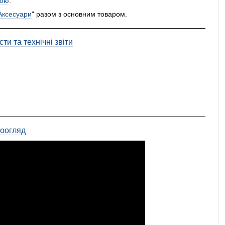
ою
.
Аксесуари
" разом з основним товаром.
ти та технічні звіти
еоогляд