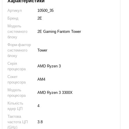
Характеристики
Артикул
10500_35
Бренд
2E
Модель
системного
2E Gaming Fantom Tower
блоку
Форм-фактор
системного
Tower
блоку
Серія
AMD Ryzen 3
процесора
Сокет
AM4
процесора
Модель
AMD Ryzen 3 3300X
процесора
Кількість
4
ядер ЦП
Тактова
частота ЦП
3.8
(GHz)