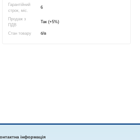
Гарантійний
6
строк, міс.
Продаж з
Так (+5%)
ПДВ
Стан товару
б/в
онтактна інформація