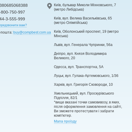
380685068388
Київ, бульвар Миколи Міхновського, 7
(метро Либідська)
-800-750-997
Київ, вул. Велика Васильківська, 65
44-3-555-999
(метро Олімпійська)
ередзвонити вам?
Київ, Оболонський проспект, 19 (метро
-пошта:
buy@compbest.com.ua
Мінська)
Львів, вул. Генерала Чупринки, 56а
Дніпро, вул. Князя Володимира
Великого, 20
Одесса, вул. Транспортна, 5А
Луцьк, вул. Гулака-Артемовського, 1/36
Харків, вул. Григорія Сковороди, 10
Хмельницький, вул. Проскурівського
Підпілля, 82/1
*вище вказані точки самовивозу, в яких,
після оформлення замовлення на сайті,
Ви зможете протестувати і забрати
комп'ютер.
Мапа проїзду