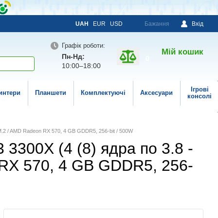
UAH
EUR
USD
Бажання
Вхід
Графік роботи:
Мій кошик
Пн-Нд:
0
10:00–18:00
Ігрові
интери
Планшети
Комплектуючі
Аксесуари
консолі
M.2 / AMD Radeon RX 570, 4 GB GDDR5, 256-bit / 500W
3300X (4 (8) ядра по 3.8 -
 RX 570, 4 GB GDDR5, 256-