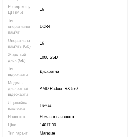
Розмір кешу
16
ЦП (Mb)
Тип
оперативної
DDR4
пам'яті
Оперативна
16
пам'ять (Gb)
Жорсткий
1000 SSD
диск (Gb)
Тип
Дискретна
відеокарти
Модель
дискретної
AMD Radeon RX 570
відеокарти
Ліцензійна
Немає
наклейка
Наявність
Немає в наявності
Ціна
14017.00
Тип гарантії
Магазин