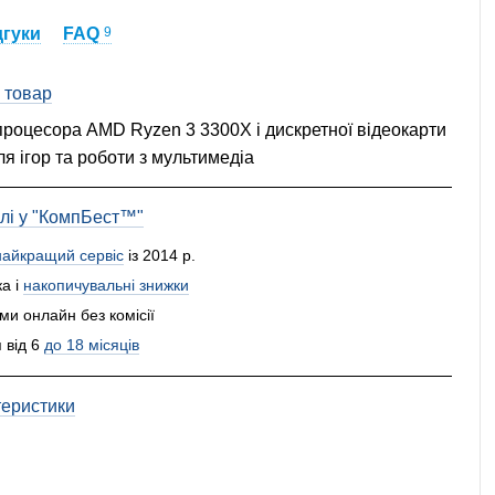
дгуки
FAQ
9
 товар
 процесора AMD Ryzen 3 3300X і дискретної відеокарти
 ігор та роботи з мультимедіа
влі у "КомпБест™"
найкращий сервіс
із 2014 р.
а і
накопичувальні знижки
и онлайн без комісії
 від 6
до 18 місяців
теристики