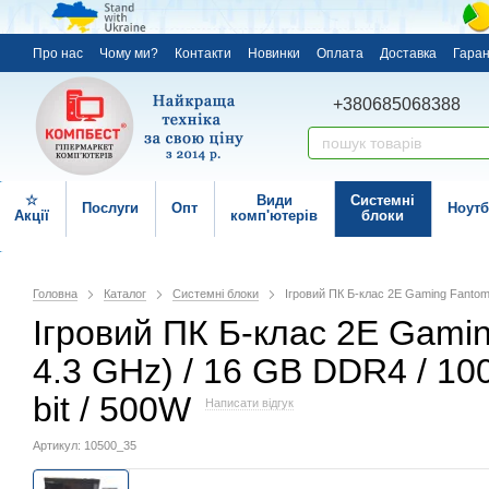
Про нас
Чому ми?
Контакти
Новинки
Оплата
Доставка
Гаран
+380685068388
☆
Види
Системні
Послуги
Опт
Ноутб
Акції
комп'ютерів
блоки
Головна
Каталог
Системні блоки
Ігровий ПК Б-клас 2E Gaming Fantom
Ігровий ПК Б-клас 2E Gamin
4.3 GHz) / 16 GB DDR4 / 1
bit / 500W
Написати відгук
Артикул: 10500_35