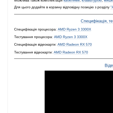
Можлива також комплектація
кабелями
,
клавіатурою
,
мишк
Для цього додайте в корзину відповідну позицію з розділу
"
Специфікація, тес
Специфікація процесора:
AMD Ryzen 3 3300X
Тестування процесора:
AMD Ryzen 3 3300X
Специфікація відеокарти:
AMD Radeon RX 570
Тестування відеокарти:
AMD Radeon RX 570
Від