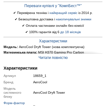
Переваги купівлі у "КомпБест™"
✔ Перевірена техніка і
найкращий сервіс
із 2014 р.
✔ Безкоштовна доставка і
накопичувальні знижки
✔ Оплата частинами онлайн без комісії
✔ 100% гарантія від 6
до 18 місяців
Характеристики
Модель:
AeroCool Dryft Tower (нова комплектуюча)
Материнська плата:
MSI H370 Gaming Pro Carbon
Читати повністю
Процесор:
Intel Core i5-8400 (6 ядер по 2.8 - 4.0 GHz), 9 MB
Smart Cache
Охолодження процесора:
ID-Cooling Blitz X4 (нова
Характеристики
комплектуюча)
Артикул
18659_1
Оперативна пам'ять:
16 GB DDR4 (2x 8 GB) Hynix
Постійна пам'ять:
500 GB SSD M.2 NVMe Samsung SSD 860
Бренд
AeroCool
EVO + 500 GB HDD Hitachi
Модель
Графіка:
дискретна Sapphire Radeon Nitro + RX 570, 8 GB
системного
AeroCool Dryft Tower
GDDR5, 256-bit; живлення 1x 6-pin + 1x 8-pin
блоку
Порти:
4x USB 2.0, 6x USB 3.0, 1x USB Type-C, 1x PS/2, 1x
Форм-фактор
DVI, 2x HDMI, 2x DisplayPort, 7x Audio, 1x LAN (RJ-45)