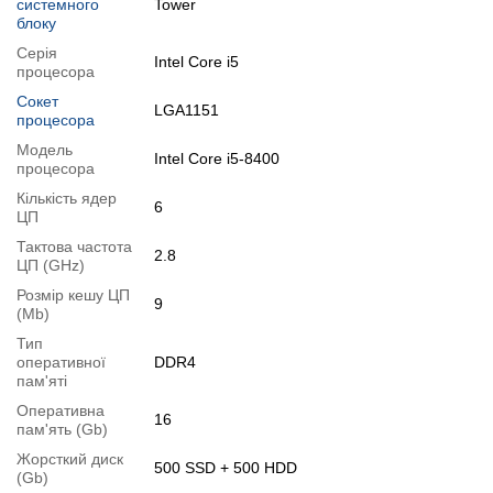
системного
Tower
Оптичний привід:
немає
блоку
Блок живлення:
600W AeroCool VX Plus (нова комплектуюча)
Серія
Intel Core i5
Стан:
б/в
процесора
Операційна система:
замовити встановлення
Сокет
LGA1151
процесора
Особливості
Модель
Нові комплектуючі:
корпус, охолодження процесора, блок
Intel Core i5-8400
процесора
живлення
Кількість ядер
6
Модифікації
ЦП
Можлива модифікація:
Тактова частота
2.8
ЦП (GHz)
1.
Збільшення об'єму RAM
;
Розмір кешу ЦП
2.
Збільшення розміру HDD
або
комплектація SSD
.
9
(Mb)
Ви можете розширити строк гарантії на
3, 6 або 12 міс
.
Тип
Можлива також комплектація
кабелями
,
клавіатурою
,
мишкою
.
оперативної
DDR4
пам'яті
Для цього додайте в корзину відповідну позицію з розділу
Оперативна
"Аксесуари
" разом з основним товаром.
16
пам'ять (Gb)
Жорсткий диск
Специфікація, тести та технічні звіти
500 SSD + 500 HDD
(Gb)
Специфікація процесора:
Intel Core i5-8400