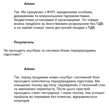
Admin
Так. Ми працюємо з ФОП, юридичними особами,
державними та комунальними підприємствами,
бюджетними установами й організаціями. Усі товари
можна придбати за безготівковим розрахунком без ПДВ,
а на окремі позиції також доступний продаж з ПДВ.
Покупатель
Чи проходять ноутбуки та системні блоки передпродажну
підготовку?
Admin
Так, перед продажем кожен ноутбук і системний блок
проходить комплексну передпродажну підготовку. Ми
очищаємо техніку від пилу, перевіряємо її технічний стан
та замінюємо термопасту. Після цього пристрій
проходить стрес-тестування, і лише техніка, яка успішно
пройшла всі перевірки без помилок, відправляється
покупцеві.