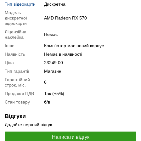
Тип відеокарти
Дискретна
Тестування процесора:
Intel Core i5-8400
Модель
Специфікація відеокарти:
AMD Radeon RX 570
дискретної
AMD Radeon RX 570
Тестування відеокарти:
AMD Radeon RX 570
відеокарти
Відеоогляд
Ліцензійна
Немає
наклейка
Інше
Комп'ютер має новий корпус
Наявність
Немає в наявності
Ціна
23249.00
Тип гарантії
Магазин
Гарантійний
6
строк, міс.
Продаж з ПДВ
Так (+5%)
Стан товару
б/в
Відгуки
Додайте перший відгук
📧
Запит оптової ціни
Слідкувати в Instagram
Написати відгук
Слідкувати на Facebook