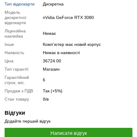
"Аксесуари
" разом з основним товаром.
Тип відеокарти
Дискретна
Модель
Специфікація, тести та технічні звіти
дискретної
nVidia GeForce RTX 3080
Специфікація процесора:
Intel Core i5-10400
відеокарти
Тестування процесора:
Intel Core i5-10400
Ліцензійна
Немає
наклейка
Специфікація відеокарти:
nVidia GeForce RTX 3080
Тестування відеокарти:
nVidia GeForce RTX 3080
Інше
Комп'ютер має новий корпус
Наявність
Немає в наявності
Відеоогляд
Ціна
36724.00
Тип гарантії
Магазин
Гарантійний
6
строк, міс.
Продаж з ПДВ
Так (+5%)
Стан товару
б/в
Відгуки
Додайте перший відгук
Написати відгук