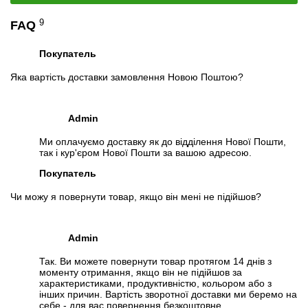
📧
Запит оптової ціни
9
FAQ
Слідкувати в Instagram
Слідкувати на Facebook
Покупатель
Яка вартість доставки замовлення Новою Поштою?
Admin
Ми оплачуємо доставку як до відділення Нової Пошти,
так і кур'єром Нової Пошти за вашою адресою.
Покупатель
Чи можу я повернути товар, якщо він мені не підійшов?
Admin
Так. Ви можете повернути товар протягом 14 днів з
моменту отримання, якщо він не підійшов за
характеристиками, продуктивністю, кольором або з
інших причин. Вартість зворотної доставки ми беремо на
себе - для вас повернення безкоштовне.