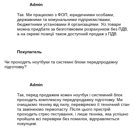
Admin
Так. Ми працюємо з ФОП, юридичними особами,
державними та комунальними підприємствами,
бюджетними установами й організаціями. Усі товари
можна придбати за безготівковим розрахунком без ПДВ,
а на окремі позиції також доступний продаж з ПДВ.
Покупатель
Чи проходять ноутбуки та системні блоки передпродажну
підготовку?
Admin
Так, перед продажем кожен ноутбук і системний блок
проходить комплексну передпродажну підготовку. Ми
очищаємо техніку від пилу, перевіряємо її технічний стан
та замінюємо термопасту. Після цього пристрій
проходить стрес-тестування, і лише техніка, яка успішно
пройшла всі перевірки без помилок, відправляється
покупцеві.