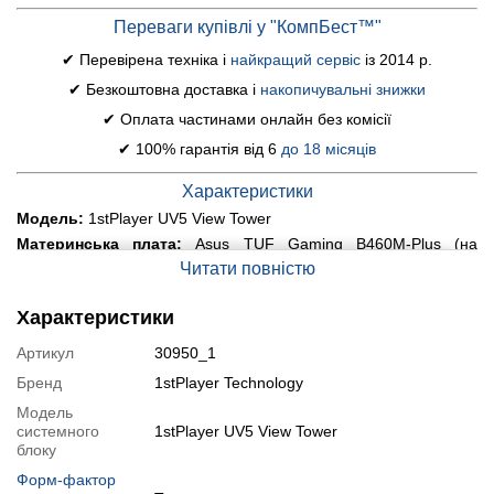
Переваги купівлі у "КомпБест™"
✔ Перевірена техніка і
найкращий сервіс
із 2014 р.
✔ Безкоштовна доставка і
накопичувальні знижки
✔ Оплата частинами онлайн без комісії
✔ 100% гарантія від 6
до 18 місяців
Характеристики
Модель:
1stPlayer UV5 View Tower
Материнська плата:
Asus TUF Gaming B460M-Plus (на
гарантії)
Читати повністю
Процесор:
Intel Core i5-10400 (6 (12) ядер по 2.9 - 4.3
GHz), 12 MB Smart Cache
Характеристики
Охолодження процесора:
Баштовий кулер ID-Cooling Blitz X4
(нова комплектуюча)
Артикул
30950_1
Оперативна пам'ять:
16 GB DDR4 (2x 8 GB) 3200 MHz Team
Бренд
1stPlayer Technology
Group
Модель
Постійна пам'ять:
1000 GB SSD M.2 NVMe Crucial (стан
системного
1stPlayer UV5 View Tower
100%)
блоку
Графіка:
дискретна Palit GeForce RTX 3080 GamingPro, 10 GB
GDDR6X, 320-bit
Форм-фактор