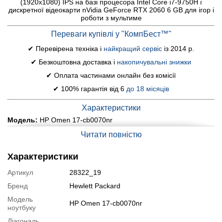
(1920x1080) IPS на базі процесора Intel Core i7-9750H і
дискретної відеокарти nVidia GeForce RTX 2060 6 GB для ігор і
роботи з мультиме
Переваги купівлі у "КомпБест™"
✔ Перевірена техніка і
найкращий сервіс
із 2014 р.
✔ Безкоштовна доставка і
накопичувальні знижки
✔ Оплата частинами онлайн без комісії
✔ 100% гарантія від 6
до 18 місяців
Характеристики
Модель:
HP Omen 17-cb0070nr
Дисплей (діагональ, роздільна здатність, тип
Читати повністю
матриці):
17.3" (1920x1080) IPS
Процесор:
Intel Core i7-9750H (6 (12) ядер по 2.6 - 4.5
Характеристики
GHz), 12 MB Smart Cache
Оперативна пам'ять:
16 GB DDR4 2666 MHz
Артикул
28322_19
Постійна пам'ять:
512 GB SSD M.2 NVMe
Бренд
Hewlett Packard
Графіка:
дискретна nVidia GeForce RTX 2060, 6 GB GDDR6,
Модель
192-bit
HP Omen 17-cb0070nr
ноутбуку
Веб-камера:
так
Діагональ