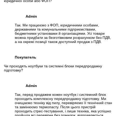
юридичної особи або ФОП?
Admin
Так. Ми працюємо з ФОП, юридичними особами,
державними та комунальними підприємствами,
бюджетними установами й організаціями. Усі товари
можна придбати за безготівковим розрахунком без ПДВ,
а на окремі позиції також доступний продаж з ПДВ.
Покупатель
Чи проходять ноутбуки та системні блоки передпродажну
підготовку?
Admin
Так, перед продажем кожен ноутбук і системний блок
проходить комплексну передпродажну підготовку. Ми
очищаємо техніку від пилу, перевіряємо її технічний стан
та замінюємо термопасту. Після цього пристрій
проходить стрес-тестування, і лише техніка, яка успішно
пройшла всі перевірки без помилок, відправляється