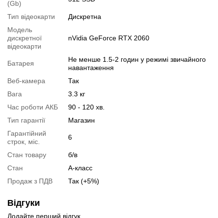
(Gb)
"Аксесуари
" разом з основним товаром.
Тип відеокарти
Дискретна
Специфікація, тести та технічні звіти
Модель
Специфікація процесора:
дискретної
nVidia GeForce RTX 2060
Intel Core i7-9750H
відеокарти
Тестування процесора:
Intel Core i7-9750H
Не менше 1.5-2 годин у режимі звичайного
Специфікація відеокарти:
nVidia GeForce RTX 2060
Батарея
навантаження
Тестування відеокарти:
nVidia GeForce RTX 2060
Веб-камера
Так
Відеоогляд
Вага
3.3 кг
Час роботи АКБ
90 - 120 хв.
Тип гарантії
Магазин
Гарантійний
6
строк, міс.
Стан товару
б/в
Стан
А-класс
Продаж з ПДВ
Так (+5%)
Відгуки
Додайте перший відгук