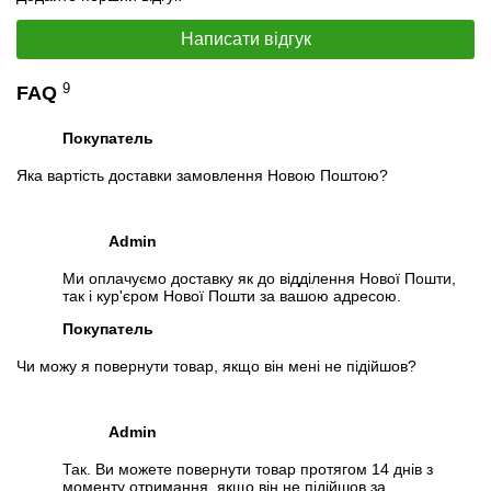
📧
Запит оптової ціни
Написати відгук
Слідкувати в Instagram
Слідкувати на Facebook
9
FAQ
Покупатель
Яка вартість доставки замовлення Новою Поштою?
Admin
Ми оплачуємо доставку як до відділення Нової Пошти,
так і кур'єром Нової Пошти за вашою адресою.
Покупатель
Чи можу я повернути товар, якщо він мені не підійшов?
Admin
Так. Ви можете повернути товар протягом 14 днів з
моменту отримання, якщо він не підійшов за