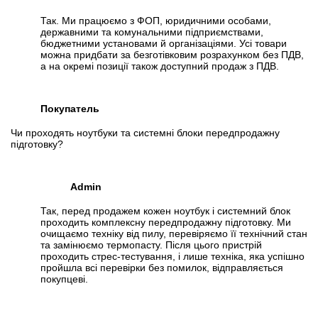
Так. Ми працюємо з ФОП, юридичними особами,
державними та комунальними підприємствами,
бюджетними установами й організаціями. Усі товари
можна придбати за безготівковим розрахунком без ПДВ,
а на окремі позиції також доступний продаж з ПДВ.
Покупатель
Чи проходять ноутбуки та системні блоки передпродажну
підготовку?
Admin
Так, перед продажем кожен ноутбук і системний блок
проходить комплексну передпродажну підготовку. Ми
очищаємо техніку від пилу, перевіряємо її технічний стан
та замінюємо термопасту. Після цього пристрій
проходить стрес-тестування, і лише техніка, яка успішно
пройшла всі перевірки без помилок, відправляється
покупцеві.