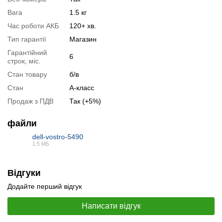
Специфікація відеокарти:
nVidia GeForce MX250
Вага
1.5 кг
Тестування відеокарти:
nVidia GeForce MX250
Час роботи АКБ
120+ хв.
Відеоогляд
Тип гарантії
Магазин
Гарантійний
6
строк, міс.
Стан товару
б/в
Стан
А-класс
Продаж з ПДВ
Так (+5%)
файли
dell-vostro-5490
1.5 МБ
PDF
Відгуки
📧
Запит оптової ціни
Додайте перший відгук
Слідкувати в Instagram
Слідкувати на Facebook
Написати відгук