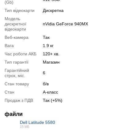
(Gb)
1.
Збільшення об'єму RAM
;
Тип відеокарти
Дискретна
2.
Збільшення розміру HDD
або
комплектація SSD
.
Модель
Ви можете розширити строк гарантії на
3, 6 або 12 міс
.
дискретної
nVidia GeForce 940MX
відеокарти
Можлива також комплектація
кабелями
,
клавіатурою
,
мишкою
.
Веб-камера
Так
Для цього додайте в корзину відповідну позицію з розділу
Вага
1.9 кг
"Аксесуари
" разом з основним товаром.
Час роботи АКБ
120+ хв.
Специфікація, тести та технічні звіти
Тип гарантії
Магазин
Специфікація процесора:
Intel Core i7-7820HQ
Гарантійний
6
строк, міс.
Тестування процесора:
Intel Core i7-7820HQ
Стан товару
б/в
Специфікація відеокарти:
nVidia GeForce 940MX
Стан
А-класс
Тестування відеокарти:
nVidia GeForce 940MX
Продаж з ПДВ
Так (+5%)
Відеоогляд
файли
Dell Latitude 5580
15 МБ
PDF