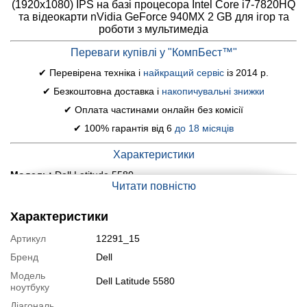
(1920x1080) IPS на базі процесора Intel Core i7-7820HQ
та відеокарти nVidia GeForce 940MX 2 GB для ігор та
роботи з мультимедіа
Переваги купівлі у "КомпБест™"
✔ Перевірена техніка і
найкращий сервіс
із 2014 р.
✔ Безкоштовна доставка і
накопичувальні знижки
✔ Оплата частинами онлайн без комісії
✔ 100% гарантія від 6
до 18 місяців
Характеристики
Модель:
Dell Latitude 5580
Читати повністю
Екран (діагональ, роздільна здатність, тип матриці):
15.6"
Характеристики
(1920x1080) IPS
Артикул
12291_15
Процесор:
Intel Core i7-7820HQ (4 (8) ядра по 2.9 - 3.9 GHz),
Бренд
Dell
8 MB Smart Cache
Модель
Dell Latitude 5580
Оперативна пам'ять:
16 GB DDR4
ноутбуку
Постійна пам'ять:
512 GB SSD
Діагональ