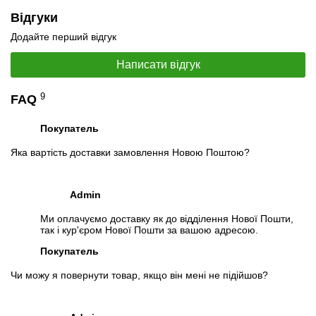
Відгуки
Додайте перший відгук
Написати відгук
9
FAQ
Покупатель
📧
Запит оптової ціни
Яка вартість доставки замовлення Новою Поштою?
Слідкувати в Instagram
Слідкувати на Facebook
Admin
Ми оплачуємо доставку як до відділення Нової Пошти,
так і кур'єром Нової Пошти за вашою адресою.
Покупатель
Чи можу я повернути товар, якщо він мені не підійшов?