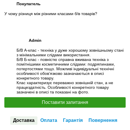
Покупатель
У чому різниця між різними класами б/в товарів?
Admin
Б/В А-клас - техніка у дуже хорошому зовнішньому стані
з мінімальними слідами використання.
Б/В Б-клас - повністю справна вживана техніка з
помітнішими косметичними слідами: подряпинами,
потертостями тощо. Можливі індивідуальні технічні
особливості обов’язково зазначаються в описі
конкретного товару.
Клас характеризує переважно зовнішній стан, а не
працездатність. Особливості конкретного товару
зазначені в описі та показані на фото.
Поставити запитання
Доставка
Оплата
Гарантія
Повернення