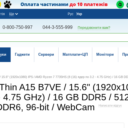
тія
Ще
Рус
Укр
0-800-750-997
044-3-555-999
Передзвонити вам?
уки
Гаджети
Сервери
Матплати+ЦП
Монітори
Пр
 / 15.6" (1920x1080) IPS / AMD Ryzen 7 7735HS (8 (16) ядер по 3.2 - 4.75 GHz) / 16 G
Thin A15 B7VE / 15.6" (1920x
 - 4.75 GHz) / 16 GB DDR5 / 5
DR6, 96-bit / WebCam
Написати відгук