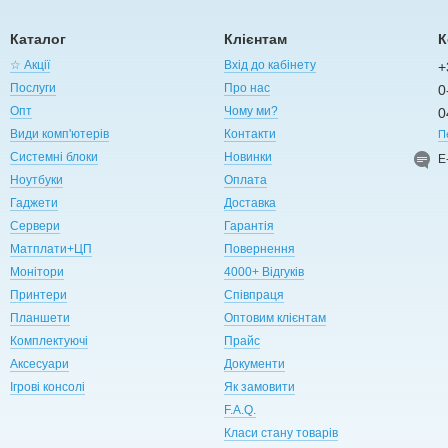
Каталог
Клієнтам
К
☆ Акції
Вхід до кабінету
+
Послуги
Про нас
0
Опт
Чому ми?
0
Види комп'ютерів
Контакти
П
Системні блоки
Новинки
Е
Ноутбуки
Оплата
Гаджети
Доставка
Сервери
Гарантія
Матплати+ЦП
Повернення
Монітори
4000+ Відгуків
Принтери
Співпраця
Планшети
Оптовим клієнтам
Комплектуючі
Прайс
Аксесуари
Документи
Ігрові консолі
Як замовити
F.A.Q.
Класи стану товарів