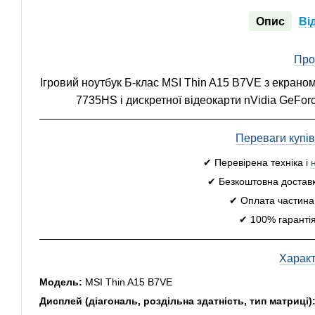
Опис
Ві
Про
Ігровий ноутбук Б-клас MSI Thin A15 B7VE з екрано
7735HS і дискретної відеокарти nVidia GeForc
Переваги купі
✔ Перевірена техніка і
✔ Безкоштовна доставк
✔ Оплата частинам
✔ 100% гарантія
Харак
Модель:
MSI Thin A15 B7VE
Дисплей (діагональ, роздільна здатність, тип матриці)