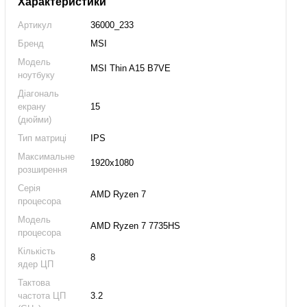
Характеристики
Артикул
36000_233
Бренд
MSI
Модель
MSI Thin A15 B7VE
ноутбуку
Діагональ
екрану
15
(дюйми)
Тип матриці
IPS
Максимальне
1920x1080
розширення
Серія
AMD Ryzen 7
процесора
Модель
AMD Ryzen 7 7735HS
процесора
Кількість
8
ядер ЦП
Тактова
частота ЦП
3.2