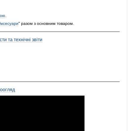
ою
.
Аксесуари
" разом з основним товаром.
ти та технічні звіти
еоогляд