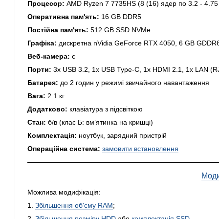
Процесор:
AMD Ryzen 7 7735HS (8 (16) ядер по 3.2 - 4.7
Оперативна пам'ять:
16 GB DDR5
Постійна пам'ять:
512 GB SSD NVMe
Графіка:
дискретна nVidia GeForce RTX 4050, 6 GB GDDR6,
Веб-камера:
є
Порти:
3x USB 3.2, 1x USB Type-C, 1x HDMI 2.1, 1x LAN (RJ
Батарея:
до 2 годин у режимі звичайного навантаження
Вага:
2.1 кг
Додатково:
клавіатура з підсвіткою
Стан:
б/в (клас Б: вмʼятинка на кришці)
Комплектація:
ноутбук, зарядний пристрій
Операційна система:
замовити встановлення
Моди
Можлива модифікація:
1.
Збільшення об'єму RAM
;
2.
Збільшення розміру HDD
або
комплектація SSD
.