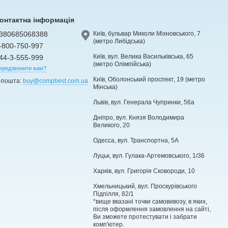
онтактна інформація
380685068388
Київ, бульвар Миколи Міхновського, 7
(метро Либідська)
-800-750-997
Київ, вул. Велика Васильківська, 65
44-3-555-999
(метро Олімпійська)
ередзвонити вам?
Київ, Оболонський проспект, 19 (метро
-пошта:
buy@compbest.com.ua
Мінська)
Львів, вул. Генерала Чупринки, 56а
Дніпро, вул. Князя Володимира
Великого, 20
Одесса, вул. Транспортна, 5А
Луцьк, вул. Гулака-Артемовського, 1/36
Харків, вул. Григорія Сковороди, 10
Хмельницький, вул. Проскурівського
Підпілля, 82/1
*вище вказані точки самовивозу, в яких,
після оформлення замовлення на сайті,
Ви зможете протестувати і забрати
комп'ютер.