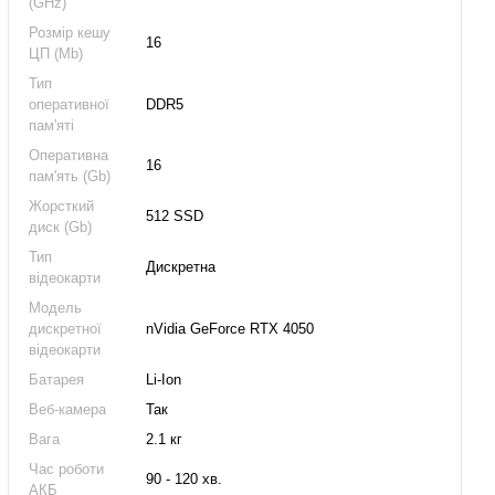
(GHz)
Розмір кешу
16
ЦП (Mb)
Тип
оперативної
DDR5
пам'яті
Оперативна
16
пам'ять (Gb)
Жорсткий
512 SSD
диск (Gb)
Тип
Дискретна
відеокарти
Модель
дискретної
nVidia GeForce RTX 4050
відеокарти
Батарея
Li-Ion
Веб-камера
Так
Вага
2.1 кг
Час роботи
90 - 120 хв.
АКБ