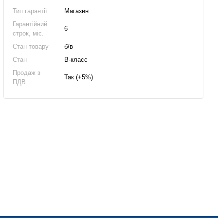
Тип гарантії
Магазин
Гарантійний
6
строк, міс.
Стан товару
б/в
Стан
B-класс
Продаж з
Так (+5%)
ПДВ