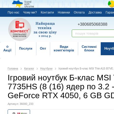
Про нас
Чому ми?
Контакти
Новинки
Оплата
Доставка
Гаран
+380685068388
☆
Види
Системні
Послуги
Опт
Ноутб
Акції
комп'ютерів
блоки
Головна
Каталог
Ноутбуки
Ігровий ноутбук Б-клас MSI Thin A15 B7VE
Ігровий ноутбук Б-клас MSI 
7735HS (8 (16) ядер по 3.2
GeForce RTX 4050, 6 GB GD
Артикул: 36000_233