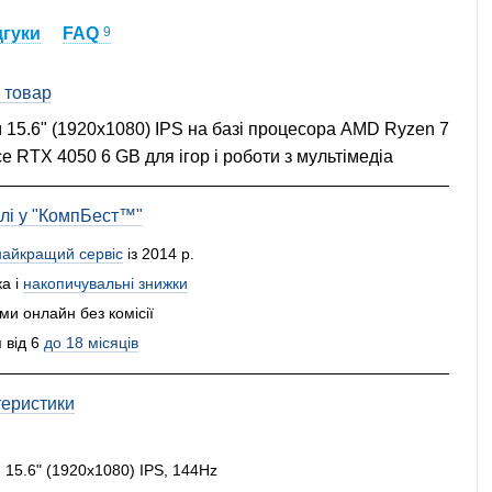
дгуки
FAQ
9
 товар
м 15.6" (1920x1080) IPS на базі процесора AMD Ryzen 7
e RTX 4050 6 GB для ігор і роботи з мультімедіа
влі у "КомпБест™"
найкращий сервіс
із 2014 р.
а і
накопичувальні знижки
и онлайн без комісії
 від 6
до 18 місяців
теристики
:
15.6" (1920x1080) IPS, 144Hz