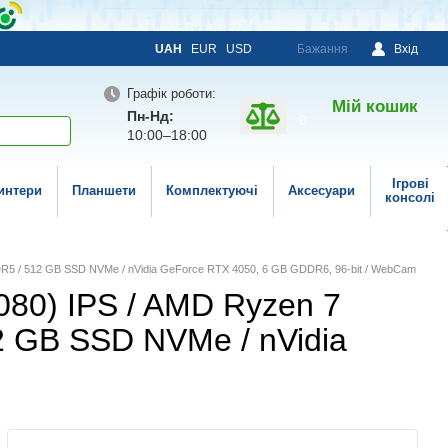
UAH
EUR
USD
Бажання
Вхід
Графік роботи:
Мій кошик
Пн-Нд:
0
10:00–18:00
Ігрові
интери
Планшети
Комплектуючі
Аксесуари
консолі
B DDR5 / 512 GB SSD NVMe / nVidia GeForce RTX 4050, 6 GB GDDR6, 96-bit / WebCam
1080) IPS / AMD Ryzen 7
12 GB SSD NVMe / nVidia