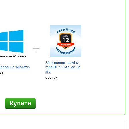
Збільшення терміну
новлення Windows
гарантії з 6 міс. до 12
міс.
рн
600 грн
Купити
н