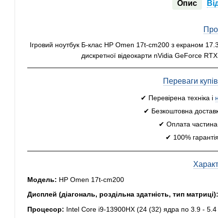
Опис
Ві
Про
Ігровий ноутбук Б-клас HP Omen 17t-cm200 з екраном 17.3"
дискретної відеокарти nVidia GeForce RTX
Переваги купі
✔ Перевірена техніка і
✔ Безкоштовна доставк
✔ Оплата частинам
✔ 100% гарантія
Харак
Модель:
HP Omen 17t-cm200
Дисплей (діагональ, роздільна здатність, тип матриці)
Процесор:
Intel Core i9-13900HX (24 (32) ядра по 3.9 - 5