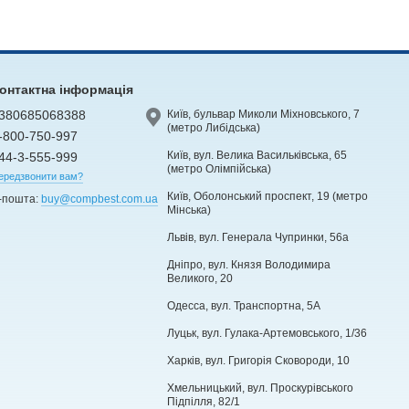
онтактна інформація
380685068388
Київ, бульвар Миколи Міхновського, 7
(метро Либідська)
-800-750-997
Київ, вул. Велика Васильківська, 65
44-3-555-999
(метро Олімпійська)
ередзвонити вам?
Київ, Оболонський проспект, 19 (метро
-пошта:
buy@compbest.com.ua
Мінська)
Львів, вул. Генерала Чупринки, 56а
Дніпро, вул. Князя Володимира
Великого, 20
Одесса, вул. Транспортна, 5А
Луцьк, вул. Гулака-Артемовського, 1/36
Харків, вул. Григорія Сковороди, 10
Хмельницький, вул. Проскурівського
Підпілля, 82/1