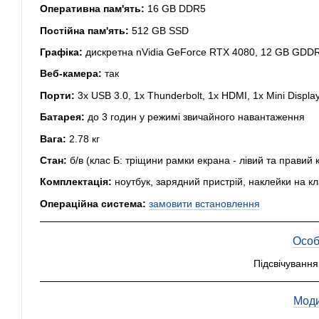
Оперативна пам'ять:
16 GB DDR5
Постійна пам'ять:
512 GB SSD
Графіка:
дискретна nVidia GeForce RTX 4080, 12 GB GDDR6
Веб-камера:
так
Порти:
3x USB 3.0, 1x Thunderbolt, 1x HDMI, 1x Mini Displa
Батарея:
до 3 годин у режимі звичайного навантаження
Вага:
2.78 кг
Стан:
б/в (клас Б: тріщини рамки екрана - лівий та правий к
Комплектація:
ноутбук, зарядний пристрій, наклейки на кл
Операційна система:
замовити встановлення
Особ
Підсвічування
Моди