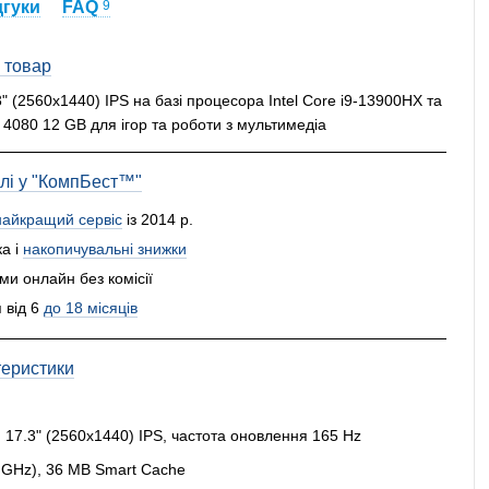
дгуки
FAQ
9
 товар
 (2560x1440) IPS на базі процесора Intel Core i9-13900HX та
 4080 12 GB для ігор та роботи з мультимедіа
влі у "КомпБест™"
найкращий сервіс
із 2014 р.
а і
накопичувальні знижки
и онлайн без комісії
 від 6
до 18 місяців
теристики
:
17.3" (2560x1440) IPS, частота оновлення 165 Hz
.4 GHz), 36 MB Smart Cache