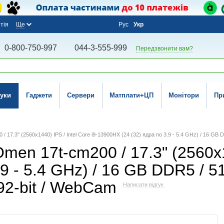
тія
Ще
Рус
Укр
0-800-750-997
044-3-555-999
Передзвонити вам?
уки
Гаджети
Сервери
Матплати+ЦП
Монітори
Пр
/ 17.3" (2560x1440) IPS / Intel Core i9-13900HX (24 (32) ядра по 3.9 - 5.4 GHz) / 16 
men 17t-cm200 / 17.3" (2560x14
9 - 5.4 GHz) / 16 GB DDR5 / 5
2-bit / WebCam
Написати відгук