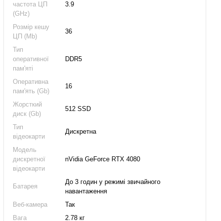
частота ЦП
3.9
(GHz)
Розмір кешу
36
ЦП (Mb)
Тип
оперативної
DDR5
пам'яті
Оперативна
16
пам'ять (Gb)
Жорсткий
512 SSD
диск (Gb)
Тип
Дискретна
відеокарти
Модель
дискретної
nVidia GeForce RTX 4080
відеокарти
До 3 годин у режимі звичайного
Батарея
навантаження
Веб-камера
Так
Вага
2.78 кг