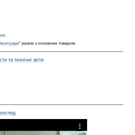
ою
.
Аксесуари
" разом з основним товаром.
ти та технічні звіти
еоогляд