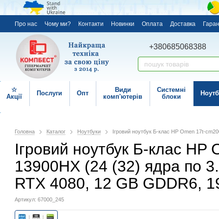
Про нас
Чому ми?
Контакти
Новинки
Оплата
Доставка
Гаран
+380685068388
☆
Види
Системні
Послуги
Опт
Ноутб
Акції
комп'ютерів
блоки
Головна
Каталог
Ноутбуки
Ігровий ноутбук Б-клас HP Omen 17t-cm200 
Ігровий ноутбук Б-клас HP O
13900HX (24 (32) ядра по 3.
RTX 4080, 12 GB GDDR6, 19
Артикул: 67000_245