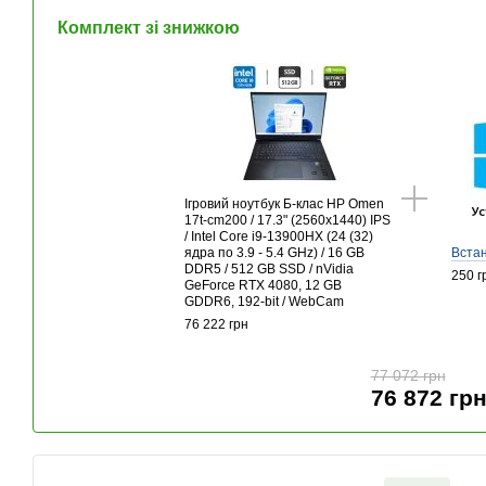
Комплект зі знижкою
Ігровий ноутбук Б-клас HP Omen
17t-cm200 / 17.3" (2560x1440) IPS
/ Intel Core i9-13900HX (24 (32)
ядра по 3.9 - 5.4 GHz) / 16 GB
Вста
DDR5 / 512 GB SSD / nVidia
250 г
GeForce RTX 4080, 12 GB
GDDR6, 192-bit / WebCam
76 222 грн
77 072 грн
76 872 гр