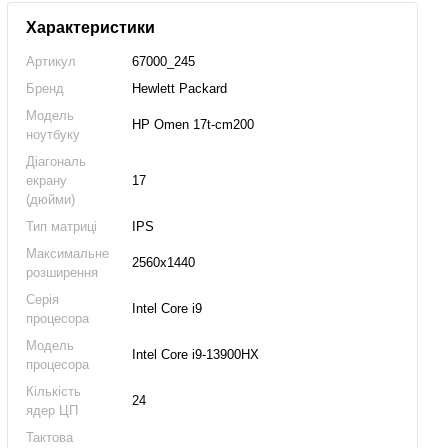
Характеристики
Артикул
67000_245
Бренд
Hewlett Packard
Модель
HP Omen 17t-cm200
ноутбуку
Діагональ
екрану
17
(дюйми)
Тип матриці
IPS
Максимальне
2560x1440
розширення
Серія
Intel Core i9
процесора
Модель
Intel Core i9-13900HX
процесора
Кількість
24
ядер ЦП
Тактова