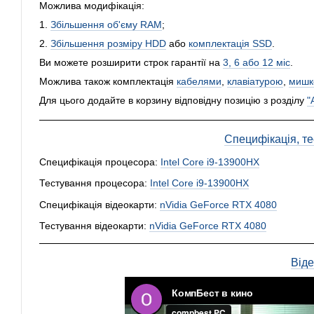
Можлива модифікація:
1.
Збільшення об'єму RAM
;
2.
Збільшення розміру HDD
або
комплектація SSD
.
Ви можете розширити строк гарантії на
3, 6 або 12 міс
.
Можлива також комплектація
кабелями
,
клавіатурою
,
мишк
Для цього додайте в корзину відповідну позицію з розділу
"
Специфікація, тес
Специфікація процесора:
Intel Core i9-13900HX
Тестування процесора:
Intel Core i9-13900HX
Специфікація відеокарти:
nVidia GeForce RTX 4080
Тестування відеокарти:
nVidia GeForce RTX 4080
Від