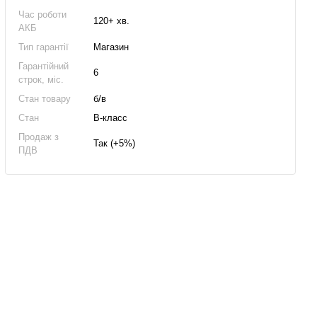
Час роботи
120+ хв.
АКБ
Тип гарантії
Магазин
Гарантійний
6
строк, міс.
Стан товару
б/в
Стан
B-класс
Продаж з
Так (+5%)
ПДВ