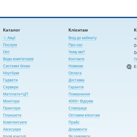
Каталог
Клієнтам
К
☆ Акції
Вхід до кабінету
+
Послуги
Про нас
0
Опт
Чому ми?
0
Види комп'ютерів
Контакти
П
Системні блоки
Новинки
Е
Ноутбуки
Оплата
Гаджети
Доставка
Сервери
Гарантія
Матплати+ЦП
Повернення
Монітори
4000+ Відгуків
Принтери
Співпраця
Планшети
Оптовим клієнтам
Комплектуючі
Прайс
Аксесуари
Документи
Ігрові консолі
Як замовити