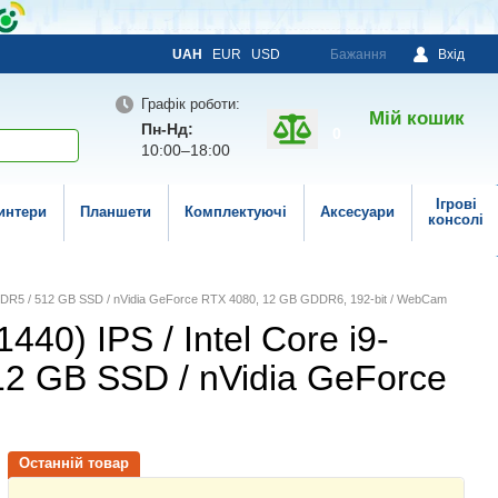
UAH
EUR
USD
Бажання
Вхід
Графік роботи:
Мій кошик
Пн-Нд:
0
10:00–18:00
Ігрові
интери
Планшети
Комплектуючі
Аксесуари
консолі
GB DDR5 / 512 GB SSD / nVidia GeForce RTX 4080, 12 GB GDDR6, 192-bit / WebCam
40) IPS / Intel Core i9-
12 GB SSD / nVidia GeForce
Останній товар