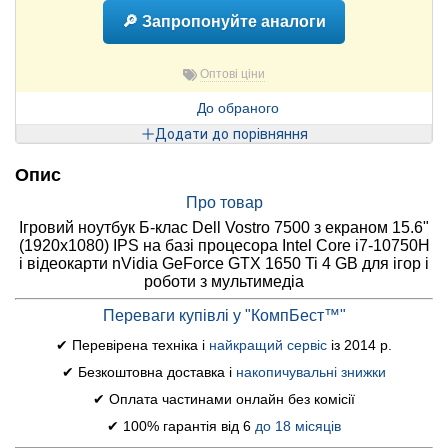
🔎 Запропонуйте аналоги
Оптові ціни
До обраного
Додати до порівняння
Опис
Про товар
Ігровий ноутбук Б-клас Dell Vostro 7500 з екраном 15.6"
(1920x1080) IPS на базі процесора Intel Core i7-10750H
і відеокарти nVidia GeForce GTX 1650 Ti 4 GB для ігор і
роботи з мультимедіа
Переваги купівлі у "КомпБест™"
✔ Перевірена техніка і
найкращий сервіс
із 2014 р.
✔ Безкоштовна доставка і
накопичувальні знижки
✔ Оплата частинами онлайн без комісії
✔ 100% гарантія від 6
до 18 місяців