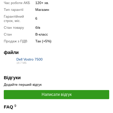
Час роботи АКБ
120+ хв.
Тип гарантії
Магазин
Гарантійний
6
строк, міс.
Стан товару
б/в
Стан
B-класс
Продаж з ПДВ
Так (+5%)
файли
Dell Vostro 7500
📧
Запит оптової ціни
18.7 МБ
Слідкувати в Instagram
PDF
Слідкувати на Facebook
Відгуки
Додайте перший відгук
Написати відгук
9
FAQ