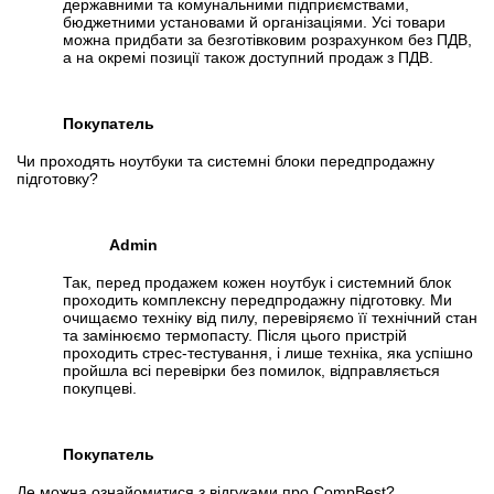
державними та комунальними підприємствами,
бюджетними установами й організаціями. Усі товари
можна придбати за безготівковим розрахунком без ПДВ,
а на окремі позиції також доступний продаж з ПДВ.
Покупатель
Чи проходять ноутбуки та системні блоки передпродажну
підготовку?
Admin
Так, перед продажем кожен ноутбук і системний блок
проходить комплексну передпродажну підготовку. Ми
очищаємо техніку від пилу, перевіряємо її технічний стан
та замінюємо термопасту. Після цього пристрій
проходить стрес-тестування, і лише техніка, яка успішно
пройшла всі перевірки без помилок, відправляється
покупцеві.
Покупатель
Де можна ознайомитися з відгуками про CompBest?