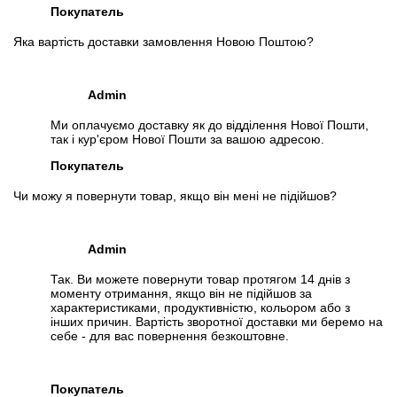
Покупатель
📧
Запит оптової ціни
Яка вартість доставки замовлення Новою Поштою?
Слідкувати в Instagram
Слідкувати на Facebook
Admin
Ми оплачуємо доставку як до відділення Нової Пошти,
так і кур'єром Нової Пошти за вашою адресою.
Покупатель
Чи можу я повернути товар, якщо він мені не підійшов?
Admin
Так. Ви можете повернути товар протягом 14 днів з
моменту отримання, якщо він не підійшов за
характеристиками, продуктивністю, кольором або з
інших причин. Вартість зворотної доставки ми беремо на
себе - для вас повернення безкоштовне.
Покупатель