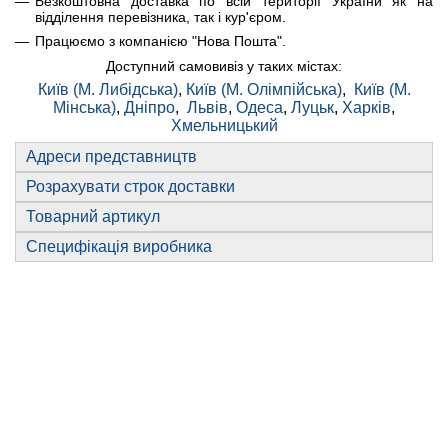
Безкоштовна доставка по всій території України як на
відділення перевізника, так і кур'єром.
Працюємо з компанією "Нова Пошта".
Доступний самовивіз у таких містах:
Київ (М. Либідська)
,
Київ (М. Олімпійська)
,
Київ (М.
Мінська)
,
Дніпро
,
Львів
,
Одеса
,
Луцьк
,
Харків
,
Хмельницький
Адреси представництв
Розрахувати строк доставки
Товарний артикул
Специфікація виробника