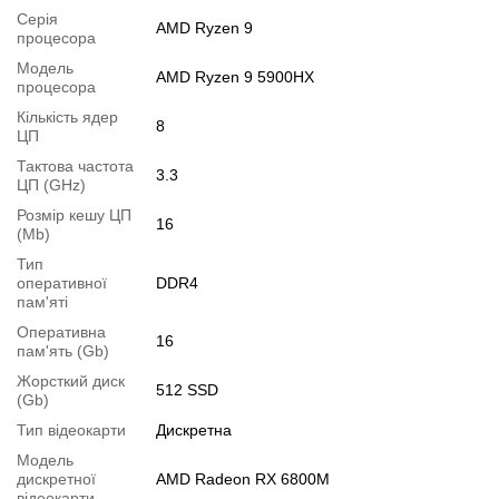
Серія
AMD Ryzen 9
45), 1x Card Reader
процесора
Батарея:
до 3 годин у режимі звичайного навантаження
Модель
AMD Ryzen 9 5900HX
процесора
Вага:
2.4 кг
Кількість ядер
Додатково:
клавіатура з підсвіткою (RGB)
8
ЦП
Стан:
б/в (клас Б: незначні потертості та подряпинки по кришці
Тактова частота
3.3
(див. фото)
ЦП (GHz)
Комплектація:
ноутбук, зарядний пристрій
Розмір кешу ЦП
16
(Mb)
Операційна система:
замовити встановлення
Тип
Модифікації
оперативної
DDR4
пам'яті
Можлива модифікація:
Оперативна
16
1.
Збільшення об'єму RAM
;
пам'ять (Gb)
2.
Збільшення розміру HDD
або
комплектація SSD
.
Жорсткий диск
512 SSD
(Gb)
Ви можете розширити строк гарантії на
3, 6 або 12 міс
.
Тип відеокарти
Дискретна
Можлива також комплектація
кабелями
,
клавіатурою
,
мишкою
.
Модель
Для цього додайте в корзину відповідну позицію з розділу
дискретної
AMD Radeon RX 6800M
"Аксесуари
" разом з основним товаром.
відеокарти