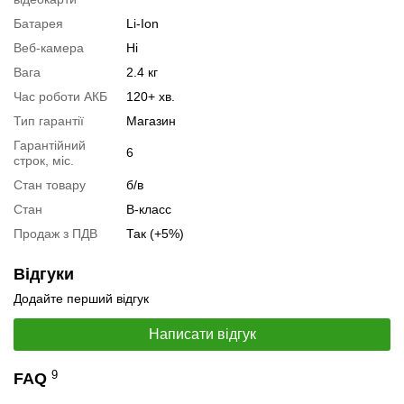
Батарея
Li-Ion
Специфікація, тести та технічні звіти
Веб-камера
Ні
Специфікація процесора:
AMD Ryzen 9 5900HX
Вага
2.4 кг
Тестування процесора:
AMD Ryzen 9 5900HX
Час роботи АКБ
120+ хв.
Специфікація відеокарти:
AMD Radeon RX 6800M
Тип гарантії
Магазин
Тестування відеокарти:
AMD Radeon RX 6800M
Гарантійний
6
строк, міс.
Відеоогляд
Стан товару
б/в
Стан
B-класс
Продаж з ПДВ
Так (+5%)
Відгуки
Додайте перший відгук
Написати відгук
9
FAQ