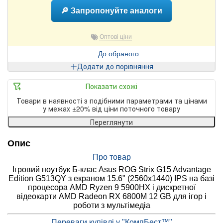
🔎 Запропонуйте аналоги
Оптові ціни
До обраного
Додати до порівняння
Показати схожі
Товари в наявності з подібними параметрами та цінами
у межах ±20% від ціни поточного товару
Переглянути
Опис
Про товар
Ігровий ноутбук Б-клас Asus ROG Strix G15 Advantage
Edition G513QY з екраном 15.6" (2560x1440) IPS на базі
процесора AMD Ryzen 9 5900HX і дискретної
відеокарти AMD Radeon RX 6800M 12 GB для ігор і
роботи з мультімедіа
Переваги купівлі у "КомпБест™"