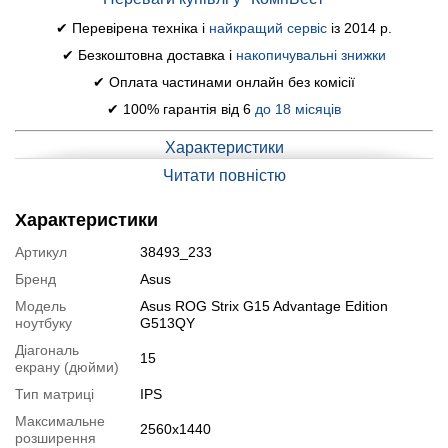
✔ Перевірена техніка і
найкращий сервіс
із 2014 р.
✔ Безкоштовна доставка і
накопичувальні знижки
✔ Оплата частинами онлайн без комісії
✔ 100% гарантія від 6
до 18 місяців
Характеристики
Читати повністю
Модель:
Asus ROG Strix G15 Advantage Edition G513QY
Дисплей (діагональ, роздільна здатність, тип
Характеристики
матриці):
15.6" (2560x1440) IPS, 165Hz
Артикул
38493_233
Процесор:
AMD Ryzen 9 5900HX (8 (16) ядер по 3.3 - 4.6
Бренд
Asus
GHz), 16 MB Cache
Модель
Asus ROG Strix G15 Advantage Edition
Оперативна пам'ять:
16 GB DDR4
ноутбуку
G513QY
Постійна пам'ять:
512 GB SSD
Діагональ
15
Графіка:
дискретна AMD Radeon RX 6800M, 12 GB GDDR6,
екрану (дюйми)
192-bit
Тип матриці
IPS
Веб-камера:
немає
Максимальне
2560x1440
розширення
Порти:
3x USB 3.2, 1x Type-C, 1x HDMI, 1x Audio, 1x LAN (RJ-