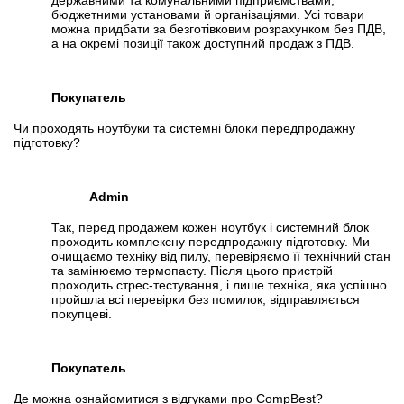
державними та комунальними підприємствами,
бюджетними установами й організаціями. Усі товари
можна придбати за безготівковим розрахунком без ПДВ,
а на окремі позиції також доступний продаж з ПДВ.
Покупатель
Чи проходять ноутбуки та системні блоки передпродажну
підготовку?
Admin
Так, перед продажем кожен ноутбук і системний блок
проходить комплексну передпродажну підготовку. Ми
очищаємо техніку від пилу, перевіряємо її технічний стан
та замінюємо термопасту. Після цього пристрій
проходить стрес-тестування, і лише техніка, яка успішно
пройшла всі перевірки без помилок, відправляється
покупцеві.
Покупатель
Де можна ознайомитися з відгуками про CompBest?