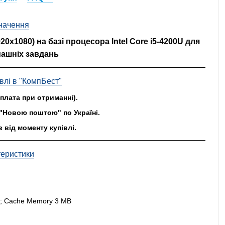
начення
20x1080) на базі процесора Intel Core i5-4200U для
машніх завдань
влі в "КомпБест"
оплата при отриманні).
"Новою поштою" по Україні.
в від моменту купівлі.
теристики
Hz); Cache Memory 3 MB