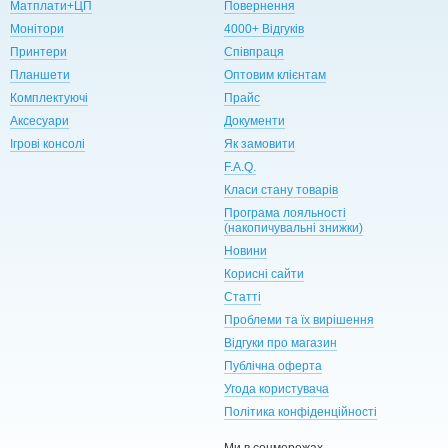
Матплати+ЦП
Повернення
Монітори
4000+ Відгуків
Принтери
Співпраця
Планшети
Оптовим клієнтам
Комплектуючі
Прайс
Аксесуари
Документи
Ігрові консолі
Як замовити
F.A.Q.
Класи стану товарів
Програма лояльності
(накопичувальні знижки)
Новини
Корисні сайти
Статті
Проблеми та їх вирішення
Відгуки про магазин
Публічна оферта
Угода користувача
Політика конфіденційності
Ми в соцмережах