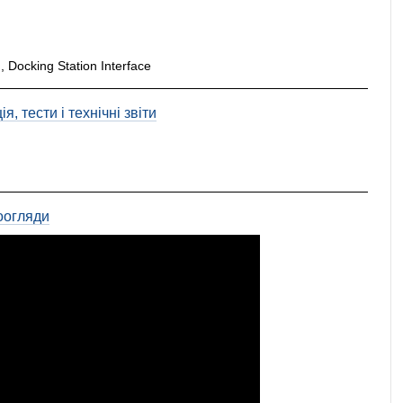
 Docking Station Interface
, тести і технічні звіти
оогляди