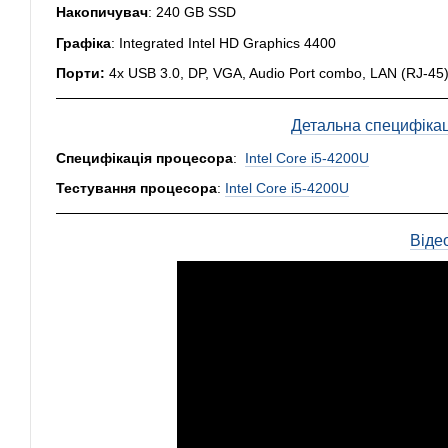
Накопичувач
: 240 GB SSD
Графіка
: Integrated Intel HD Graphics 4400
Порти:
4x USB 3.0, DP, VGA, Audio Port combo, LAN (RJ-45),
Детальна специфікація
Специфікація процесора
:
Intel Core i5-4200U
Тестування процесора
:
Intel Core i5-4200U
Віде