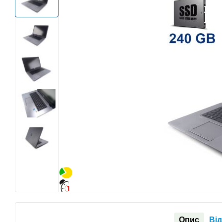
Опис
Від