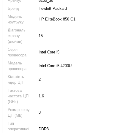
Артикул
8200_30
Бренд
Hewlett Packard
Модель
HP EliteBook 850 G1
ноутбуку
Діагональ
екрану
15
(дюйми)
Серія
Intel Core i5
процесора
Модель
Intel Core i5-4200U
процесора
Кількість
2
ядер ЦП
Тактова
частота ЦП
1.6
(GHz)
Розмір кешу
3
ЦП (Mb)
Тип
оперативної
DDR3