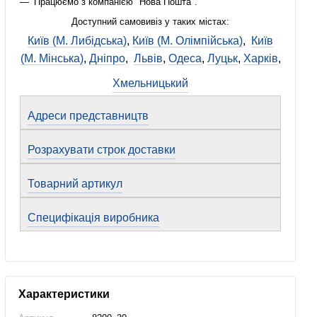
Працюємо з компанією "Нова Пошта".
Доступний самовивіз у таких містах:
Київ (М. Либідська)
,
Київ (М. Олімпійська)
,
Київ
(М. Мінська)
,
Дніпро
,
Львів
,
Одеса
,
Луцьк
,
Харків
,
Хмельницький
Адреси представництв
Розрахувати строк доставки
Товарний артикул
Специфікація виробника
Характеристики