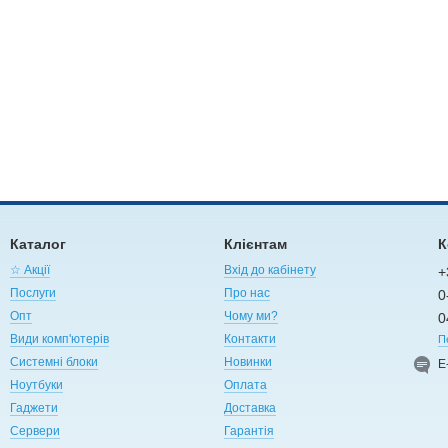
Каталог
Клієнтам
К
☆ Акції
Вхід до кабінету
+
Послуги
Про нас
0
Опт
Чому ми?
0
Види комп'ютерів
Контакти
П
Системні блоки
Новинки
Е
Ноутбуки
Оплата
Гаджети
Доставка
Сервери
Гарантія