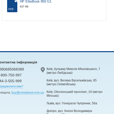
HP EliteBook 850 G1
427 КБ
PDF
онтактна інформація
380685068388
Київ, бульвар Миколи Міхновського, 7
(метро Либідська)
-800-750-997
Київ, вул. Велика Васильківська, 65
44-3-555-999
(метро Олімпійська)
ередзвонити вам?
Київ, Оболонський проспект, 19 (метро
-пошта:
buy@compbest.com.ua
Мінська)
Львів, вул. Генерала Чупринки, 56а
Дніпро, вул. Князя Володимира