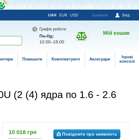
UAH
EUR
USD
Бажання
Вхід
Графік роботи:
Мій кошик
Пн-Нд:
0
10:00–18:00
Ігрові
интери
Планшети
Комплектуючі
Аксесуари
консолі
U (2 (4) ядра по 1.6 - 2.6
10 018 грн
📩 Повідомте про наявність
Немає в наявності