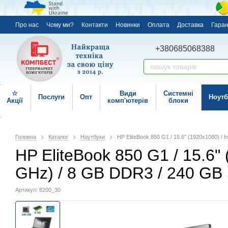
Про нас
Чому ми?
Контакти
Новинки
Оплата
Доставка
Гаран
+380685068388
☆
Види
Системні
Послуги
Опт
Ноутб
Акції
комп'ютерів
блоки
Головна
Каталог
Ноутбуки
HP EliteBook 850 G1 / 15.6" (1920x1080) / I
HP EliteBook 850 G1 / 15.6" 
GHz) / 8 GB DDR3 / 240 GB
Артикул: 8200_30