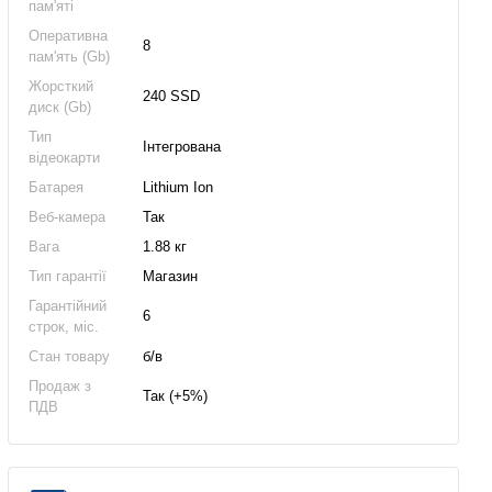
пам'яті
Оперативна
8
пам'ять (Gb)
Жорсткий
240 SSD
диск (Gb)
Тип
Інтегрована
відеокарти
Батарея
Lithium Ion
Веб-камера
Так
Вага
1.88 кг
Тип гарантії
Магазин
Гарантійний
6
строк, міс.
Стан товару
б/в
Продаж з
Так (+5%)
ПДВ