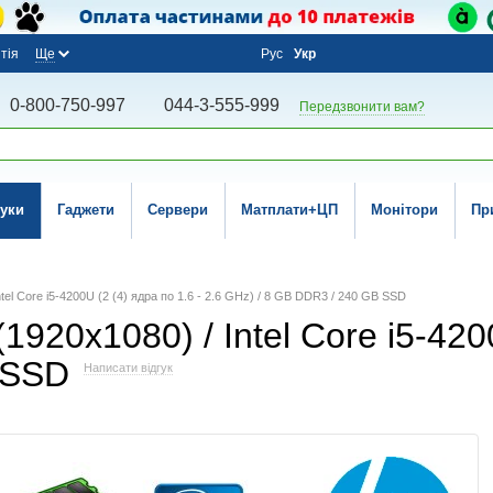
тія
Ще
Рус
Укр
0-800-750-997
044-3-555-999
Передзвонити вам?
уки
Гаджети
Сервери
Матплати+ЦП
Монітори
Пр
ntel Core i5-4200U (2 (4) ядра по 1.6 - 2.6 GHz) / 8 GB DDR3 / 240 GB SSD
(1920x1080) / Intel Core i5-4200
 SSD
Написати відгук