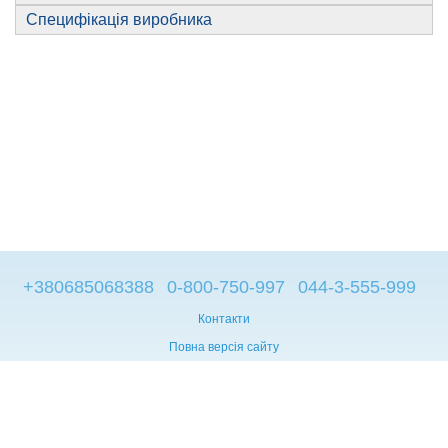
Специфікація виробника
+380685068388
0-800-750-997
044-3-555-999
Контакти
Повна версія сайту
© 2014—2026
Брендові компьютери з Європи
Рус