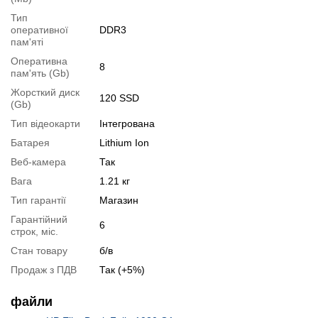
Тип
оперативної
DDR3
пам'яті
Оперативна
8
пам'ять (Gb)
Жорсткий диск
120 SSD
(Gb)
Перейти в початок оголошення >>
Написати на Email
Тип відеокарти
Інтегрована
Батарея
Lithium Ion
Веб-камера
Так
Вага
1.21 кг
Тип гарантії
Магазин
Гарантійний
6
строк, міс.
Стан товару
б/в
Продаж з ПДВ
Так (+5%)
файли