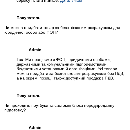
сервісу Плати пізніше.
Детальніше
Покупатель
Чи можна придбати товар за безготівковим розрахунком для
юридичної особи або ФОП?
Admin
Так. Ми працюємо з ФОП, юридичними особами,
державними та комунальними підприємствами,
бюджетними установами й організаціями. Усі товари
можна придбати за безготівковим розрахунком без ПДВ,
а на окремі позиції також доступний продаж з ПДВ.
Покупатель
Чи проходять ноутбуки та системні блоки передпродажну
підготовку?
Admin