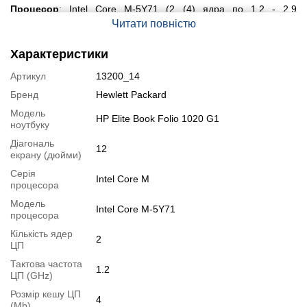
Процесор
: Intel Core M-5Y71 (2 (4) ядра по 1.2 - 2.9
GHz); Cache memory 4 MB
Читати повністю
Оперативна пам'ять
: 8 GB DDR3
Накопичувач
: 120 GB SSD
Характеристики
Графіка
: Integrated Intel HD Graphics 5300
Артикул
13200_14
Порти:
2x USB 3.0, Audio Port Combo, HDMI, Card Reader (SD,
SDHC, SDXC), MicroSD, Docking Station Interface
Бренд
Hewlett Packard
Додатково:
Kensington Lock, Fingerprint, підсвітка клавіатури
Модель
HP Elite Book Folio 1020 G1
ноутбуку
Детальна специфікація, тести і технічні звіти
Діагональ
Специфікація процесора
12
:
Intel Core M-5Y71
екрану (дюйми)
Тестування процесора
:
Intel Core M-5Y71
Серія
Intel Core M
процесора
Відеоогляд
Модель
Intel Core M-5Y71
процесора
Кількість ядер
2
ЦП
Тактова частота
1.2
ЦП (GHz)
Розмір кешу ЦП
4
(Mb)