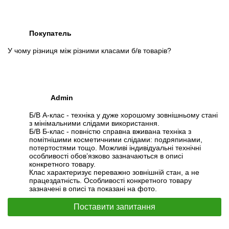
Покупатель
У чому різниця між різними класами б/в товарів?
Admin
Б/В А-клас - техніка у дуже хорошому зовнішньому стані
з мінімальними слідами використання.
Б/В Б-клас - повністю справна вживана техніка з
помітнішими косметичними слідами: подряпинами,
потертостями тощо. Можливі індивідуальні технічні
особливості обов’язково зазначаються в описі
конкретного товару.
Клас характеризує переважно зовнішній стан, а не
працездатність. Особливості конкретного товару
зазначені в описі та показані на фото.
Поставити запитання