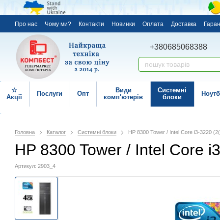
Про нас
Чому ми?
Контакти
Новинки
Оплата
Доставка
Гаран
+380685068388
☆
Види
Системні
Послуги
Опт
Ноутб
Акції
комп'ютерів
блоки
Головна
Каталог
Системні блоки
HP 8300 Tower / Intel Core i3-3220 
HP 8300 Tower / Intel Core
Артикул: 2903_4