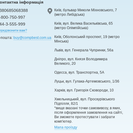
онтактна інформація
380685068388
Київ, бульвар Миколи Міхновського, 7
(метро Либідська)
-800-750-997
Київ, вул. Велика Васильківська, 65
44-3-555-999
(метро Олімпійська)
ередзвонити вам?
Київ, Оболонський проспект, 19 (метро
-пошта:
buy@compbest.com.ua
Мінська)
Львів, вул. Генерала Чупринки, 56а
Дніпро, вул. Князя Володимира
Великого, 20
Одесса, вул. Транспортна, 5А
Луцьк, вул. Гулака-Артемовського, 1/36
Харків, вул. Григорія Сковороди, 10
Хмельницький, вул. Проскурівського
Підпілля, 82/1
*вище вказані точки самовивозу, в яких,
після оформлення замовлення на сайті,
Ви зможете протестувати і забрати
комп'ютер.
Мапа проїзду