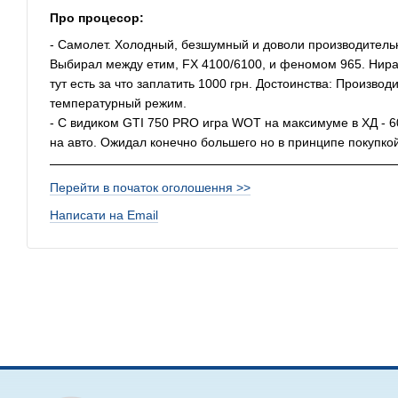
Про процесор:
- Самолет. Холодный, безшумный и доволи производительн
Выбирал между етим, FX 4100/6100, и феномом 965. Нира
тут есть за что заплатить 1000 грн. Достоинства: Произво
температурный режим.
- С видиком GTI 750 PRO игра WOT на максимуме в ХД - 
на авто. Ожидал конечно большего но в принципе покупкой
Перейти в початок оголошення >>
Написати на Email