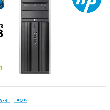
гуки
1
FAQ
10