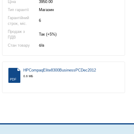
Ціна
3950.00
Тип гарантії
Магазин
Гарантійний
6
строк, міс.
Продаж з
Так (+5%)
ПДВ
Стан товару
б/в
HPCompaqElite8300BusinessPCDec2012
0.6 МБ
PDF