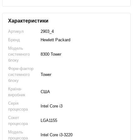
Характеристики
Артикул
2903_4
Бренд
Hewlett Packard
Модель
системного
8300 Tower
блоку
Форм-фактор
системного
Tower
блоку
Країна-
США
виробник
Серія
Intel Core i3
процесора
Сокет
LGA1155
процесора
Модель
Intel Core i3-3220
процесора