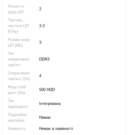
Кількість
2
ядер ЦП
Тактова
частота ЦП
3.3
(GHz)
Розмір кешу
3
ЦП (Mb)
Тип
оперативної
DDR3
пам'яті
Оперативна
4
пам'ять (Gb)
Жорсткий
500 HDD
диск (Gb)
Тип
Інтегрована
відеокарти
Ліцензійна
Немає
наклейка
Наявність
Немає в наявності