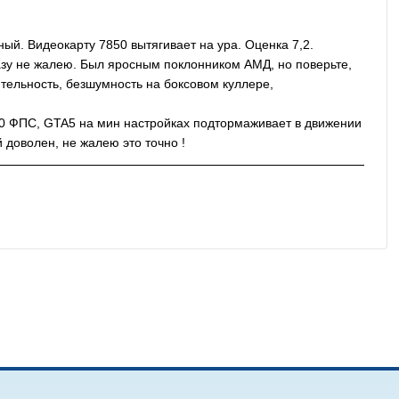
ый. Видеокарту 7850 вытягивает на ура. Оценка 7,2.
зу не жалею. Был яросным поклонником АМД, но поверьте,
дительность, безшумность на боксовом куллере,
60 ФПС, GTA5 на мин настройках подтормаживает в движении
 доволен, не жалею это точно !