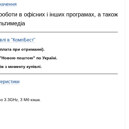
начення
оботи в офісних і інших програмах, а також
льтимедіа
влі в "КомпБест"
оплата при отриманні).
"Новою поштою" по Україні.
ів з моменту купівлі.
теристики
 по 3.3GHz, 3 Мб кэша.