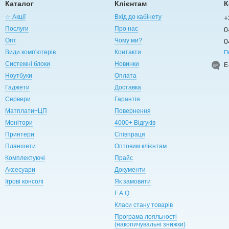
Каталог
Клієнтам
К
☆ Акції
Вхід до кабінету
+
Послуги
Про нас
0
Опт
Чому ми?
0
Види комп'ютерів
Контакти
П
Системні блоки
Новинки
Е
Ноутбуки
Оплата
Гаджети
Доставка
Сервери
Гарантія
Матплати+ЦП
Повернення
Монітори
4000+ Відгуків
Принтери
Співпраця
Планшети
Оптовим клієнтам
Комплектуючі
Прайс
Аксесуари
Документи
Ігрові консолі
Як замовити
F.A.Q.
Класи стану товарів
Програма лояльності
(накопичувальні знижки)