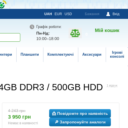
UAH
EUR
USD
Бажання
Вхід
Графік роботи:
Мій кошик
Пн-Нд:
0
10:00–18:00
Ігрові
интери
Планшети
Комплектуючі
Аксесуари
консолі
) / 4GB DDR3 / 500GB HDD
1 відгук
4 243 грн
📩 Повідомте про наявність
3 950 грн
🔎 Запропонуйте аналоги
Немає в наявності