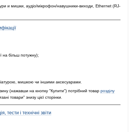
тури и мишки, аудіо/мікрофон/навушники-виходи, Ethernet (RJ-
фікації
ї на більш потужну);
іатурою, мишкою чи іншими аксесуарами.
рзину (нажавши на кнопку "Купити") потрібний товар
розділу
зані товари" знизу цієї сторінки.
, тести і технічні звіти