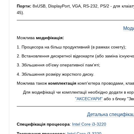
Порти:
8xUSB, DisplayPort, VGA, RS-232, PS/2 - для клаіа
45).
Моди
Можлива
модифікація:
1. Процесора на більш продуктивний (в рамках сокету);
2. Встановлення дискретної відеокарти (або заміна існуючо
3. Збільшення об'єму оперативної пам'яті;
4. Збільшення розміру жорсткого диску.
Можлива також
комплектація
комп'ютера проводами, клав
Для модифікації чи комплектації необхідно додати в ко
"АКСЕСУАРИ"
або з блоку "Звя
Детальна специфікація
Специфікація процесора
:
Intel Core i3-3220
Тестування процесора
:
Intel Core i3-3220