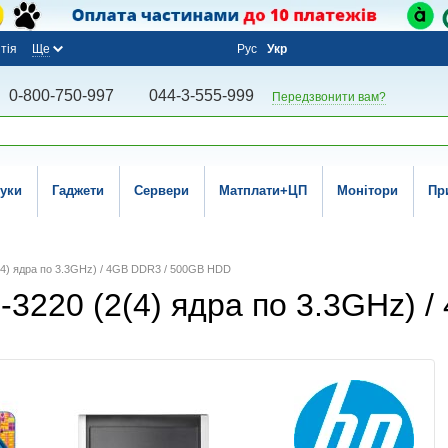
тія
Ще
Рус
Укр
0-800-750-997
044-3-555-999
Передзвонити вам?
уки
Гаджети
Сервери
Матплати+ЦП
Монітори
Пр
(2(4) ядра по 3.3GHz) / 4GB DDR3 / 500GB HDD
 i3-3220 (2(4) ядра по 3.3GHz