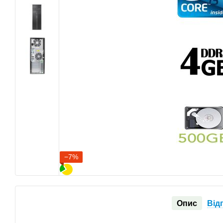
−7%
Опис
Від