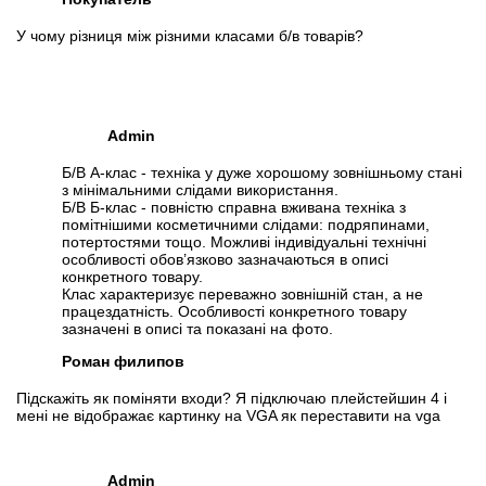
У чому різниця між різними класами б/в товарів?
Admin
Б/В А-клас - техніка у дуже хорошому зовнішньому стані
з мінімальними слідами використання.
Б/В Б-клас - повністю справна вживана техніка з
помітнішими косметичними слідами: подряпинами,
потертостями тощо. Можливі індивідуальні технічні
особливості обов’язково зазначаються в описі
конкретного товару.
Клас характеризує переважно зовнішній стан, а не
працездатність. Особливості конкретного товару
зазначені в описі та показані на фото.
Роман филипов
Підскажіть як поміняти входи? Я підключаю плейстейшин 4 і
мені не відображає картинку на VGA як переставити на vga
Admin