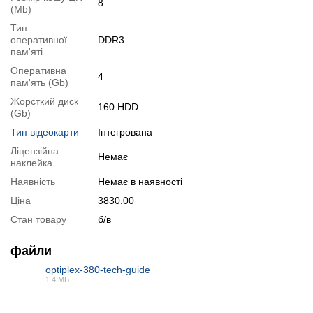
8
(Mb)
Тип
оперативної
DDR3
пам'яті
Оперативна
4
пам'ять (Gb)
Жорсткий диск
160 HDD
(Gb)
Тип відеокарти
Інтегрована
Перейти в початок оголошення >>
Ліцензійна
Написати на Email
Немає
наклейка
Наявність
Немає в наявності
Ціна
3830.00
Стан товару
б/в
файли
optiplex-380-tech-guide
1.4 МБ
PDF