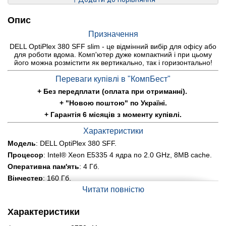
Опис
Призначення
DELL OptiPlex 380 SFF slim - це відмінний вибір для офісу або
для роботи вдома. Комп'ютер дуже компактний і при цьому
його можна розмістити як вертикально, так і горизонтально!
Переваги купівлі в "КомпБест"
+ Без передплати (оплата при отриманні).
+ "Новою поштою" по Україні.
+ Гарантія 6 місяців з моменту купівлі.
Характеристики
Модель
: DELL OptiPlex 380 SFF.
Процесор
: Intel® Xeon E5335 4 ядра по 2.0 GHz, 8MB cache.
Оперативна пам'ять
: 4 Гб.
Вінчестер
: 160 Гб.
Читати повністю
Графіка
: Intel GMA4500-765Mb.
Порти:
LAN, RJ-45,USB.
Характеристики
Інше:
DVD-RW.