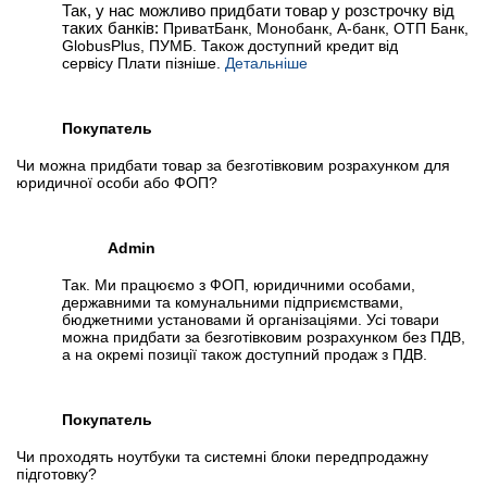
Так, у нас можливо придбати товар у розстрочку від
таких банків:
ПриватБанк, Монобанк, А-банк, ОТП Банк,
GlobusPlus, ПУМБ. Також доступний кредит від
сервісу Плати пізніше.
Детальніше
Покупатель
Чи можна придбати товар за безготівковим розрахунком для
юридичної особи або ФОП?
Admin
Так. Ми працюємо з ФОП, юридичними особами,
державними та комунальними підприємствами,
бюджетними установами й організаціями. Усі товари
можна придбати за безготівковим розрахунком без ПДВ,
а на окремі позиції також доступний продаж з ПДВ.
Покупатель
Чи проходять ноутбуки та системні блоки передпродажну
підготовку?