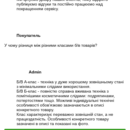
публікуємо відгуки та постійно працюємо над
покращенням сервісу.
Покупатель
У чому різниця між різними класами б/в товарів?
Admin
Б/В А-клас - техніка у дуже хорошому зовнішньому стані
з мінімальними слідами використання.
Б/В Б-клас - повністю справна вживана техніка з
помітнішими косметичними слідами: подряпинами,
потертостями тощо. Можливі індивідуальні технічні
особливості обов’язково зазначаються в описі
конкретного товару.
Клас характеризує переважно зовнішній стан, а не
працездатність. Особливості конкретного товару
зазначені в описі та показані на фото.