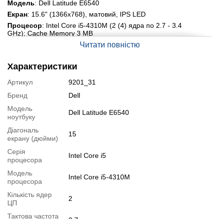
Модель
: Dell Latitude E6540
Екран
: 15.6" (1366x768), матовий, IPS LED
Процесор
: Intel Core i5-4310M (2 (4) ядра по 2.7 - 3.4
GHz); Cache Memory 3 MB
Оперативна пам'ять
: 8 GB DDR3
Читати повністю
Накопичувач
: 240 GB SSD
Характеристики
Графіка
: Integrated Intel HD Graphics 4600
Порти:
4x USB 3.0, Audio Port Combo, LAN (RJ-45), VGA,
Артикул
9201_31
HDMI, Card Reader (SD, SDHC, SDXC), Docking Station
Interface
Бренд
Dell
Додатково:
Kensington Lock
Модель
Dell Latitude E6540
ноутбуку
Детальна специфікація, тести і технічні звіти
Діагональ
Специфікація процесора
:
Intel Core i5-4310M
15
екрану (дюйми)
Тестування процесора
:
Intel Core i5-4310M
Серія
Intel Core i5
процесора
Відеоогляди
Модель
Intel Core i5-4310M
процесора
Кількість ядер
2
ЦП
Тактова частота