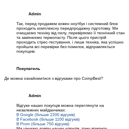
Admin
Так, перед продажем кожен ноутбук і системний блок
проходить комплексну передпродажну підготовку. Ми
очищаємо техніку від пилу, перевіряємо її технічний стан
та замінюємо термопасту. Після цього пристрій
проходить стрес-тестування, і лише техніка, яка успішно
пройшла всі перевірки без помилок, відправляється
покупцеві.
Покупатель
Де можна ознайомитися з відгуками про CompBest?
Admin
Відгуки наших покупців можна переглянути на
незалежних майданчиках:
В Google (більше 2200 відгуків)
В Facebook (більше 1100 відгуків)
В Prom (більше 750 відгуків)
Ми цінуємо довіру наших клієнтів, тому відкрито