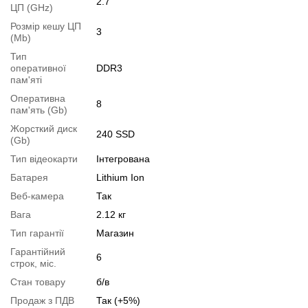
2.7
ЦП (GHz)
Розмір кешу ЦП
3
(Mb)
Тип
оперативної
DDR3
пам'яті
Оперативна
8
пам'ять (Gb)
Перейти в початок оголошення >>
Жорсткий диск
240 SSD
Написати на Email
(Gb)
Тип відеокарти
Інтегрована
Батарея
Lithium Ion
Веб-камера
Так
Вага
2.12 кг
Тип гарантії
Магазин
Гарантійний
6
строк, міс.
Стан товару
б/в
Продаж з ПДВ
Так (+5%)