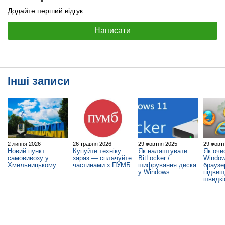
Додайте перший відгук
Написати
Інші записи
2 липня 2026
26 травня 2026
29 жовтня 2025
29 жовт
Новий пункт
Купуйте техніку
Як налаштувати
Як очи
самовивозу у
зараз — сплачуйте
BitLocker /
Window
Хмельницькому
частинами з ПУМБ
шифрування диска
браузе
у Windows
підви
швидкі