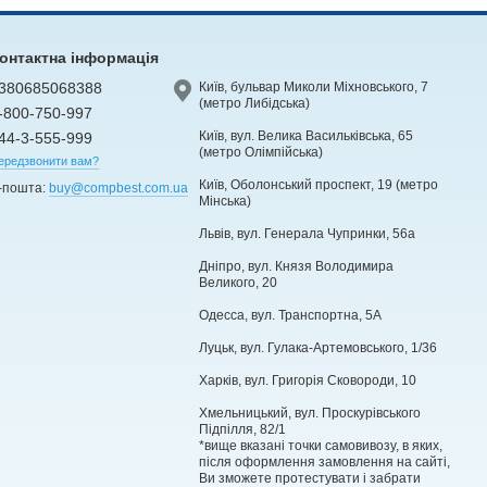
онтактна інформація
380685068388
Київ, бульвар Миколи Міхновського, 7
(метро Либідська)
-800-750-997
Київ, вул. Велика Васильківська, 65
44-3-555-999
(метро Олімпійська)
ередзвонити вам?
Київ, Оболонський проспект, 19 (метро
-пошта:
buy@compbest.com.ua
Мінська)
Львів, вул. Генерала Чупринки, 56а
Дніпро, вул. Князя Володимира
Великого, 20
Одесса, вул. Транспортна, 5А
Луцьк, вул. Гулака-Артемовського, 1/36
Харків, вул. Григорія Сковороди, 10
Хмельницький, вул. Проскурівського
Підпілля, 82/1
*вище вказані точки самовивозу, в яких,
після оформлення замовлення на сайті,
Ви зможете протестувати і забрати