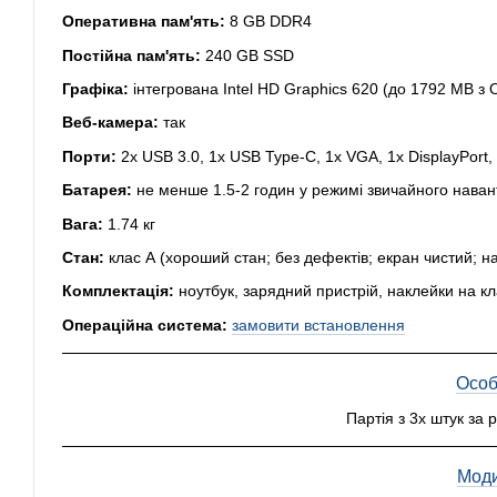
Оперативна пам'ять:
8 GB DDR4
Постійна пам'ять:
240 GB SSD
Графіка:
інтегрована Intel HD Graphics 620 (до 1792 MB з 
Веб-камера:
так
Порти:
2x USB 3.0, 1x USB Type-C, 1x VGA, 1x DisplayPort, 
Батарея:
не менше 1.5-2 годин у режимі звичайного нава
Вага:
1.74 кг
Стан:
клас А (хороший стан; без дефектів; екран чистий; н
Комплектація:
ноутбук, зарядний пристрій, наклейки на кл
Операційна система:
замовити встановлення
Особ
Партія з 3х штук за 
Моди