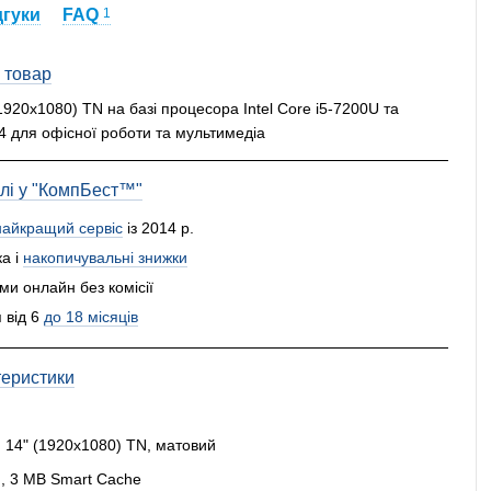
дгуки
FAQ
1
 товар
(1920x1080) TN на базі процесора Intel Core i5-7200U та
 для офісної роботи та мультимедіа
влі у "КомпБест™"
найкращий сервіс
із 2014 р.
а і
накопичувальні знижки
и онлайн без комісії
 від 6
до 18 місяців
теристики
:
14" (1920x1080) TN, матовий
z), 3 MB Smart Cache