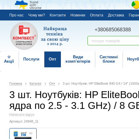
Про нас
Чому ми?
Контакти
Новинки
Оплата
Доставка
Гаран
+380685068388
☆
Види
Системні
Послуги
Опт
Ноутб
Акції
комп'ютерів
блоки
Головна
Каталог
Опт
3 шт. Ноутбуків: HP EliteBook 840 G4 / 14" (1920
3 шт. Ноутбуків: HP EliteBoo
ядра по 2.5 - 3.1 GHz) / 8 
Написати відгук
Артикул: 24948_11