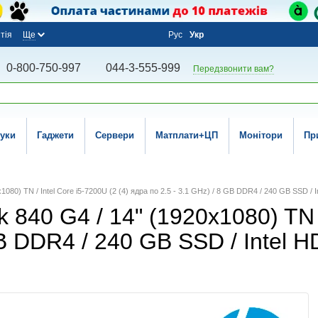
тія
Ще
Рус
Укр
0-800-750-997
044-3-555-999
Передзвонити вам?
уки
Гаджети
Сервери
Матплати+ЦП
Монітори
Пр
x1080) TN / Intel Core i5-7200U (2 (4) ядра по 2.5 - 3.1 GHz) / 8 GB DDR4 / 240 GB SSD /
k 840 G4 / 14" (1920x1080) TN /
GB DDR4 / 240 GB SSD / Intel