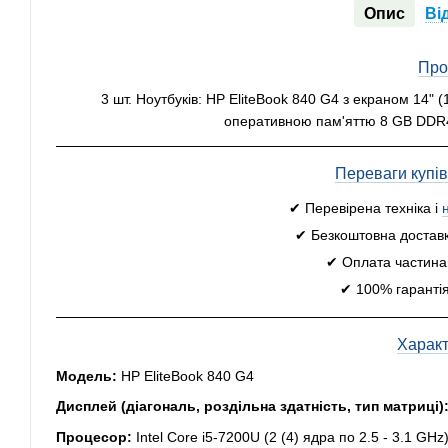
Опис
Ві
Про
3 шт. Ноутбуків: HP EliteBook 840 G4 з екраном 14" 
оперативною пам'яттю 8 GB DDR4
Переваги купі
✔ Перевірена техніка і
✔ Безкоштовна доставк
✔ Оплата частинам
✔ 100% гарантія
Харак
Модель:
HP EliteBook 840 G4
Дисплей (діагональ, роздільна здатність, тип матриці)
Процесор:
Intel Core i5-7200U (2 (4) ядра по 2.5 - 3.1 GH