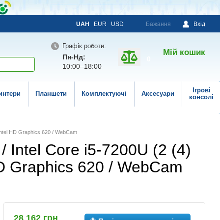
UAH
EUR
USD
Бажання
Вхід
Графік роботи:
Мій кошик
Пн-Нд:
0
10:00–18:00
Ігрові
интери
Планшети
Комплектуючі
Аксесуари
консолі
 Intel HD Graphics 620 / WebCam
 Intel Core i5-7200U (2 (4)
 HD Graphics 620 / WebCam
28 162 грн