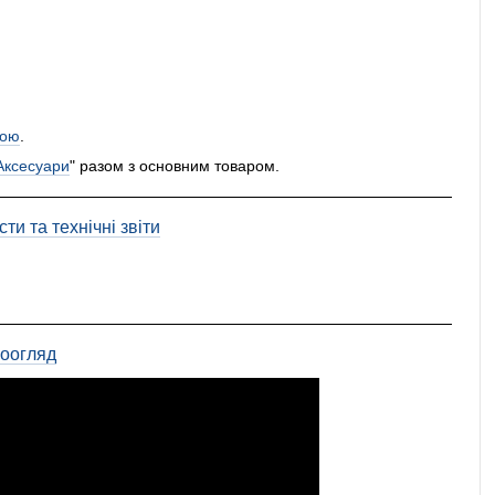
ою
.
Аксесуари
" разом з основним товаром.
ти та технічні звіти
еоогляд