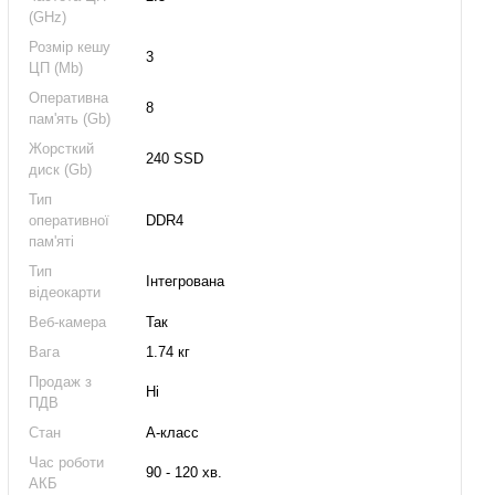
(GHz)
Розмір кешу
3
ЦП (Mb)
Оперативна
8
пам'ять (Gb)
Жорсткий
240 SSD
диск (Gb)
Тип
оперативної
DDR4
пам'яті
Тип
Інтегрована
відеокарти
Веб-камера
Так
Вага
1.74 кг
Продаж з
Ні
ПДВ
Стан
А-класс
Час роботи
90 - 120 хв.
АКБ