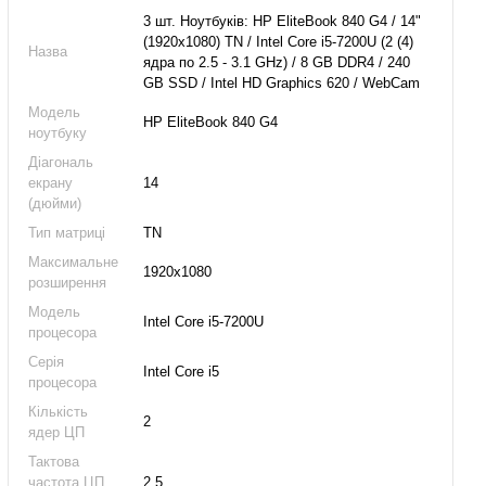
3 шт. Ноутбуків: HP EliteBook 840 G4 / 14"
(1920x1080) TN / Intel Core i5-7200U (2 (4)
Назва
ядра по 2.5 - 3.1 GHz) / 8 GB DDR4 / 240
GB SSD / Intel HD Graphics 620 / WebCam
Модель
HP EliteBook 840 G4
ноутбуку
Діагональ
екрану
14
(дюйми)
Тип матриці
TN
Максимальне
1920x1080
розширення
Модель
Intel Core i5-7200U
процесора
Серія
Intel Core i5
процесора
Кількість
2
ядер ЦП
Тактова
частота ЦП
2.5