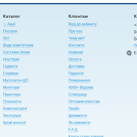
Каталог
Клієнтам
К
☆ Акції
Вхід до кабінету
+
Послуги
Про нас
0
Опт
Чому ми?
0
Види комп'ютерів
Контакти
П
Системні блоки
Новинки
Е
Ноутбуки
Оплата
Гаджети
Доставка
Сервери
Гарантія
Матплати+ЦП
Повернення
Монітори
4000+ Відгуків
Принтери
Співпраця
Планшети
Оптовим клієнтам
Комплектуючі
Прайс
Аксесуари
Документи
Ігрові консолі
Як замовити
F.A.Q.
Класи стану товарів