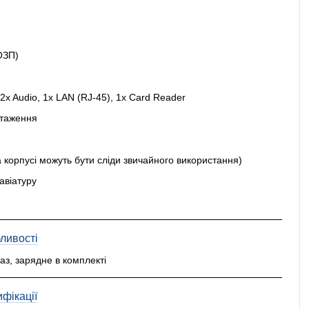
ОЗП)
2x Audio, 1x LAN (RJ-45), 1x Card Reader
нтаження
а корпусі можуть бути сліди звичайного використання)
авіатуру
ливості
раз, зарядне в комплекті
фікації