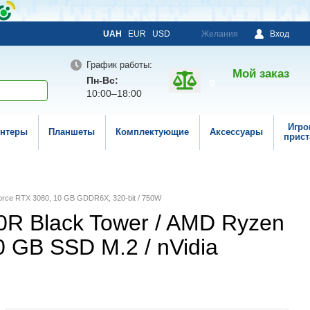
UAH
EUR
USD
Желания
Вход
График работы:
Мой заказ
Пн-Вс:
0
10:00–18:00
Игро
нтеры
Планшеты
Комплектующие
Аксессуары
прист
Force RTX 3080, 10 GB GDDR6X, 320-bit / 750W
R Black Tower / AMD Ryzen
0 GB SSD M.2 / nVidia