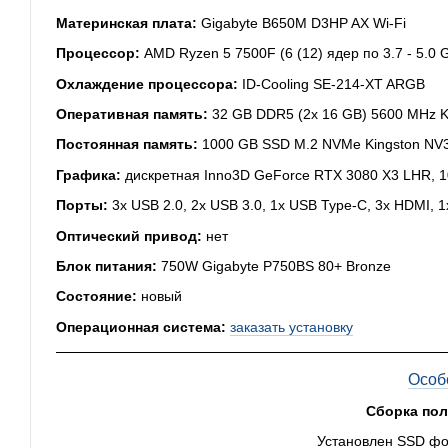
Материнская плата:
Gigabyte B650M D3HP AX Wi-Fi
Процессор:
AMD Ryzen 5 7500F (6 (12) ядер по 3.7 - 5.0 
Охлаждение процессора:
ID-Cooling SE-214-XT ARGB
Оперативная память:
32 GB DDR5 (2x 16 GB) 5600 MHz K
Постоянная память:
1000 GB SSD M.2 NVMe Kingston NV
Графика:
дискретная Inno3D GeForce RTX 3080 X3 LHR, 1
Порты:
3x USB 2.0, 2x USB 3.0, 1x USB Type-C, 3x HDMI, 1x
Оптический привод:
нет
Блок питания:
750W Gigabyte P750BS 80+ Bronze
Состояние:
новый
Операционная система:
заказать установку
Особ
Сборка по
Установлен SSD фо