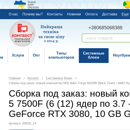
О нас
Почему мы?
Контакты
Новинки
Оплата
Доставка
Еще
+380685068388
Типы
Системные
Услуги
Опт
Ноутбук
ии
компьютеров
блоки
Главная
Каталог
Системные блоки
Сборка под заказ: новый компьютер MSI MAG Forge M100R Black Tower / AMD Ryzen
Сборка под заказ: новый к
5 7500F (6 (12) ядер по 3.7
GeForce RTX 3080, 10 GB G
Артикул: 68550_14