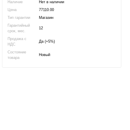
Наличие
Нет в наличии
Цена
77110.00
Тип гарантии
Магазин
Гарантийный
12
срок, мес.
Продажа с
Да (+5%)
НДС
Состояние
Новый
товара