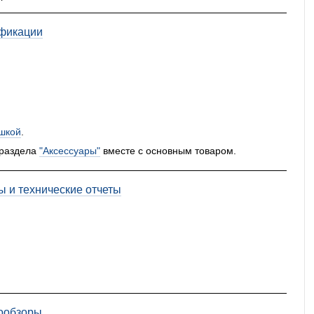
фикации
шкой
.
 раздела
"Аксессуары"
вместе с основным товаром.
ы и технические отчеты
ообзоры