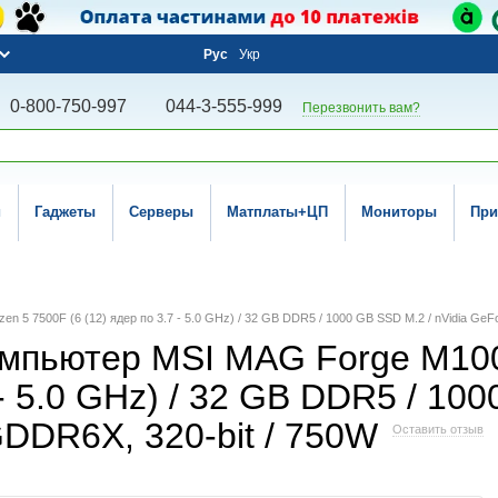
Рус
Укр
0-800-750-997
044-3-555-999
Перезвонить вам?
и
Гаджеты
Серверы
Матплаты+ЦП
Мониторы
При
 5 7500F (6 (12) ядер по 3.7 - 5.0 GHz) / 32 GB DDR5 / 1000 GB SSD M.2 / nVidia Ge
омпьютер MSI MAG Forge M100
 - 5.0 GHz) / 32 GB DDR5 / 100
DDR6X, 320-bit / 750W
Оставить отзыв