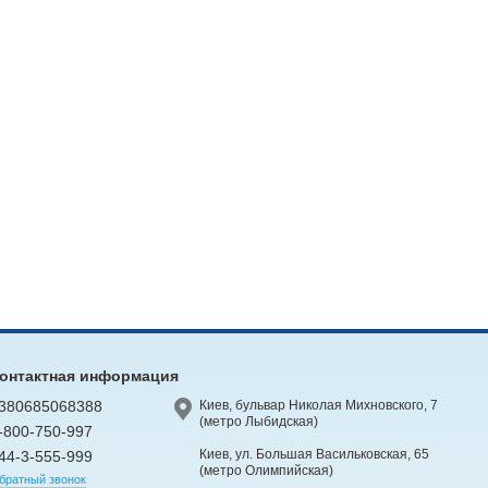
онтактная информация
380685068388
Киев, бульвар Николая Михновского, 7
(метро Лыбидская)
-800-750-997
Киев, ул. Большая Васильковская, 65
44-3-555-999
(метро Олимпийская)
братный звонок