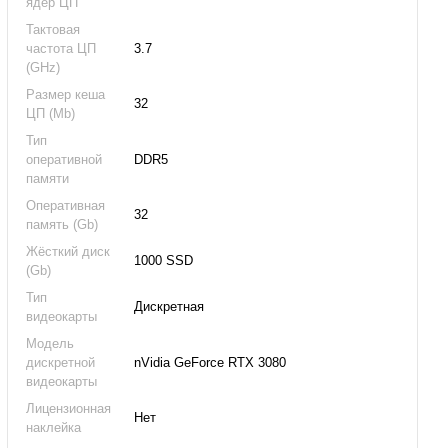
ядер ЦП
Тактовая
частота ЦП
3.7
(GHz)
Размер кеша
32
ЦП (Mb)
Тип
оперативной
DDR5
памяти
Оперативная
32
память (Gb)
Жёсткий диск
1000 SSD
(Gb)
Тип
Дискретная
видеокарты
Модель
дискретной
nVidia GeForce RTX 3080
видеокарты
Лицензионная
Нет
наклейка