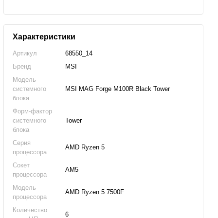
Характеристики
Артикул
68550_14
Бренд
MSI
Модель
системного
MSI MAG Forge M100R Black Tower
блока
Форм-фактор
системного
Tower
блока
Серия
AMD Ryzen 5
процессора
Сокет
AM5
процессора
Модель
AMD Ryzen 5 7500F
процессора
Количество
6