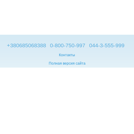
+380685068388
0-800-750-997
044-3-555-999
Контакты
Полная версия сайта
© 2014—2026
Брендовые компьютеры из Европы
Укр
Мова сайту:
UA
RU