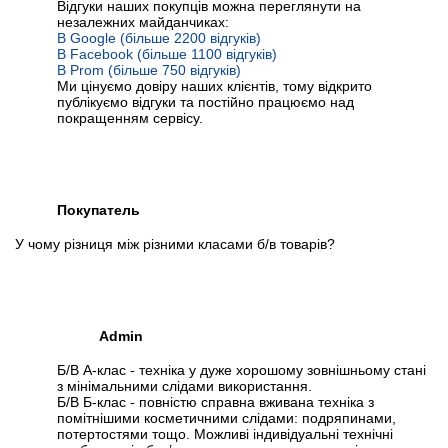
Відгуки наших покупців можна переглянути на
незалежних майданчиках:
В Google (більше 2200 відгуків)
В Facebook (більше 1100 відгуків)
В Prom (більше 750 відгуків)
Ми цінуємо довіру наших клієнтів, тому відкрито
публікуємо відгуки та постійно працюємо над
покращенням сервісу.
Покупатель
У чому різниця між різними класами б/в товарів?
Admin
Б/В А-клас - техніка у дуже хорошому зовнішньому стані
з мінімальними слідами використання.
Б/В Б-клас - повністю справна вживана техніка з
помітнішими косметичними слідами: подряпинами,
потертостями тощо. Можливі індивідуальні технічні