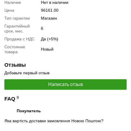
Тестирование видеокарты:
nVidia GeForce RTX 4070 Super
Наличие
Нет в наличии
Цена
96161.00
Видеообзоры
Тип гарантии
Магазин
Гарантийный
6
срок, мес.
Продажа с НДС
Да (+5%)
Состояние
Новый
товара
Отзывы
Добавьте первый отзыв
Написать отзыв
9
FAQ
📧
Запрос оптовой цены
Отслеживать в Instagram
Отслеживать на Facebook
Покупатель
Яка вартість доставки замовлення Новою Поштою?