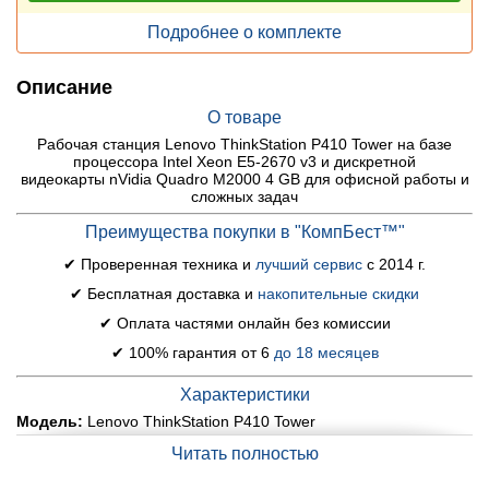
Подробнее о комплекте
Описание
О товаре
Рабочая станция Lenovo ThinkStation P410 Tower на базе
процессора Intel Xeon E5-2670 v3 и дискретной
видеокарты nVidia Quadro M2000 4 GB для офисной работы и
сложных задач
Преимущества покупки в "КомпБест™"
✔ Проверенная техника и
лучший сервис
с 2014 г.
✔ Бесплатная доставка и
накопительные скидки
✔ Оплата частями онлайн без комиссии
✔ 100% гарантия от 6
до 18 месяцев
Характеристики
Модель:
Lenovo ThinkStation P410 Tower
Материнская плата:
Intel C612 Chipset
Читать полностью
Процессор:
Intel Xeon E5-2670 v3 (12 (24) ядер по 2.3 - 3.1