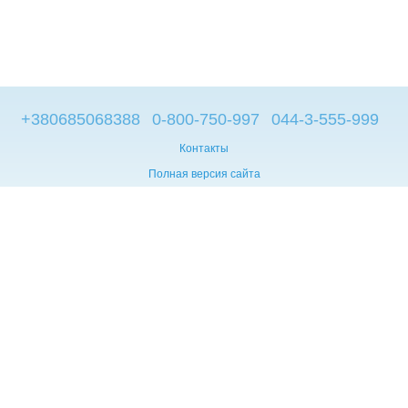
+380685068388
0-800-750-997
044-3-555-999
Контакты
Полная версия сайта
© 2014—2026
Брендовые компьютеры из Европы
Укр
Мова сайту:
UA
RU