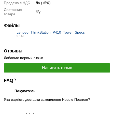
Продажа с НДС
Да (+5%)
Состояние
б/у
товара
📧
Запрос оптовой цены
Файлы
Отслеживать в Instagram
Отслеживать на Facebook
Lenovo_ThinkStation_P410_Tower_Specs
0.8 МБ
PDF
Отзывы
Добавьте первый отзыв
Написать отзыв
9
FAQ
Покупатель
Яка вартість доставки замовлення Новою Поштою?