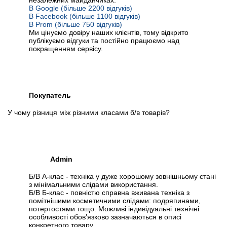
незалежних майданчиках:
В Google (більше 2200 відгуків)
В Facebook (більше 1100 відгуків)
В Prom (більше 750 відгуків)
Ми цінуємо довіру наших клієнтів, тому відкрито
публікуємо відгуки та постійно працюємо над
покращенням сервісу.
Покупатель
У чому різниця між різними класами б/в товарів?
Admin
Б/В А-клас - техніка у дуже хорошому зовнішньому стані
з мінімальними слідами використання.
Б/В Б-клас - повністю справна вживана техніка з
помітнішими косметичними слідами: подряпинами,
потертостями тощо. Можливі індивідуальні технічні
особливості обов’язково зазначаються в описі
конкретного товару.