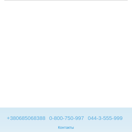
+380685068388
0-800-750-997
044-3-555-999
Контакты