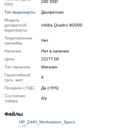
240 SSD
(Gb)
Тестирование процессора:
Intel Xeon E5-2683 v3
Спецификация видеокарты:
nVidia Quadro M2000
Тип видеокарты
Дискретная
Тестирование видеокарты:
nVidia Quadro M2000
Модель
дискретной
nVidia Quadro M2000
Видеообзоры
видеокарты
Лицензионная
Нет
наклейка
Наличие
Нет в наличии
Цена
22277.00
Тип гарантии
Магазин
Гарантийный
6
срок, мес.
Продажа с НДС
Да (+5%)
Состояние
б/у
товара
Файлы
📧
Запрос оптовой цены
Отслеживать в Instagram
HP_Z440_Workstation_Specs
1 МБ
Отслеживать на Facebook
PDF