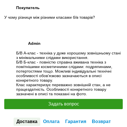
Покупатель
У чому різниця між різними класами б/в товарів?
Admin
Б/В А-клас - техніка у дуже хорошому зовнішньому стані
з мінімальними слідами використання.
Б/В Б-клас - повністю справна вживана техніка з
помітнішими косметичними слідами: подряпинами,
потертостями тощо. Можливі індивідуальні технічні
особливості обов’язково зазначаються в описі
конкретного товару.
Клас характеризує переважно зовнішній стан, а не
працездатність. Особливості конкретного товару
зазначені в описі та показані на фото.
Задать вопрос
Доставка
Оплата
Гарантия
Возврат