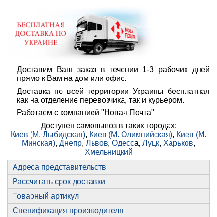
Доставим Ваш заказ в течении 1-3 рабочих дней
прямо к Вам на дом или офис.
Доставка по всей территории Украины бесплатная
как на отделение перевозчика, так и курьером.
Работаем с компанией "Новая Почта".
Доступен самовывоз в таких городах:
Киев (М. Лыбидская)
,
Киев (М. Олимпийская)
,
Киев (М.
Минская)
,
Днепр
,
Львов
,
Одесс
а,
Луцк
,
Харьков
,
Хмельницкий
Адреса представительств
Рассчитать срок доставки
Товарный артикул
Спецификация производителя