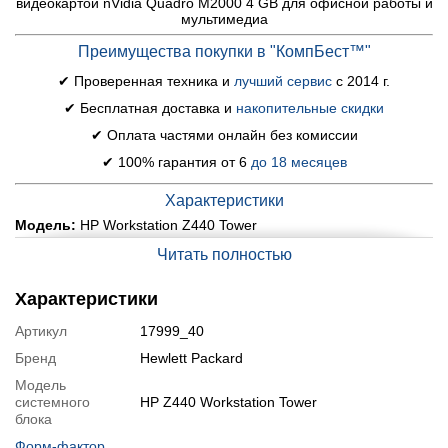
видеокартой nVidia Quadro M2000 4 GB для офисной работы и
мультимедиа
Преимущества покупки в "КомпБест™"
✔ Проверенная техника и
лучший сервис
с 2014 г.
✔ Бесплатная доставка и
накопительные скидки
✔ Оплата частями онлайн без комиссии
✔ 100% гарантия от 6
до 18 месяцев
Характеристики
Модель:
HP Workstation Z440 Tower
Материнская плата:
Intel C612 Chipset
Читать полностью
Процессор:
Intel Xeon E5-2683 v3 (14 (28) ядер по 2.0 - 3.0
GHz), 35 MB Smart Cache
Характеристики
Оперативная память:
64 GB DDR4
Артикул
17999_40
Постоянная память:
240 GB SSD
Графика:
дискретная nVidia Quadro M2000, 4 GB GDDR5, 128-
Бренд
Hewlett Packard
bit
Модель
Порты:
2x USB 2.0, 8x USB 3.0, 2x PS/2, 4x DisplayPort, 4x
системного
HP Z440 Workstation Tower
Audio, 1x LAN (RJ-45), 1x Card Reader
блока
Оптический привод:
есть
Форм-фактор