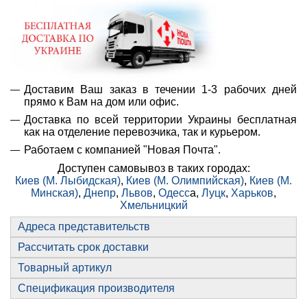
Доставим Ваш заказ в течении 1-3 рабочих дней
прямо к Вам на дом или офис.
Доставка по всей территории Украины бесплатная
как на отделение перевозчика, так и курьером.
Работаем с компанией "Новая Почта".
Доступен самовывоз в таких городах:
Киев (М. Лыбидская)
,
Киев (М. Олимпийская)
,
Киев (М.
Минская)
,
Днепр
,
Львов
,
Одесс
а,
Луцк
,
Харьков
,
Хмельницкий
Адреса представительств
Рассчитать срок доставки
Товарный артикул
Спецификация производителя