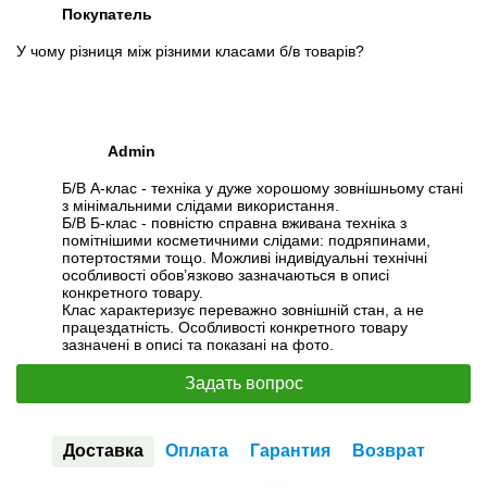
Покупатель
У чому різниця між різними класами б/в товарів?
Admin
Б/В А-клас - техніка у дуже хорошому зовнішньому стані
з мінімальними слідами використання.
Б/В Б-клас - повністю справна вживана техніка з
помітнішими косметичними слідами: подряпинами,
потертостями тощо. Можливі індивідуальні технічні
особливості обов’язково зазначаються в описі
конкретного товару.
Клас характеризує переважно зовнішній стан, а не
працездатність. Особливості конкретного товару
зазначені в описі та показані на фото.
Задать вопрос
Доставка
Оплата
Гарантия
Возврат