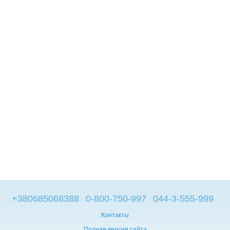
+380685068388
0-800-750-997
044-3-555-999
Контакты
Полная версия сайта