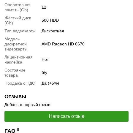
Спецификация процессора:
Intel Xeon W3550
Оперативная
12
память (Gb)
Тестирование процессора:
Intel Xeon W3550
Спецификация видеокарты:
AMD Radeon HD 6670
Жёсткий диск
500 HDD
(Gb)
Тестирование видеокарты:
AMD Radeon HD 6670
Тип видеокарты
Дискретная
Видеообзоры
Модель
дискретной
AMD Radeon HD 6670
видеокарты
Лицензионная
Нет
наклейка
Состояние
б/у
товара
Продажа с НДС
Да (+5%)
Отзывы
Добавьте первый отзыв
Написать отзыв
📧
Запрос оптовой цены
Отслеживать в Instagram
8
FAQ