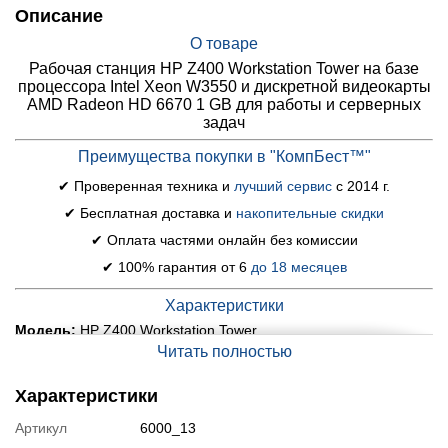
Описание
О товаре
Рабочая станция HP Z400 Workstation Tower на базе
процессора Intel Xeon W3550 и дискретной видеокарты
AMD Radeon HD 6670 1 GB для работы и серверных
задач
Преимущества покупки в "КомпБест™"
✔ Проверенная техника и
лучший сервис
с 2014 г.
✔ Бесплатная доставка и
накопительные скидки
✔ Оплата частями онлайн без комиссии
✔ 100% гарантия от 6
до 18 месяцев
Характеристики
Модель:
HP Z400 Workstation Tower
Читать полностью
Процессор:
Intel Xeon W3550 (4 (8) ядра по 3.06 - 3.33
GHz), 8 MB Cache
Оперативная память:
16 GB DDR3
Характеристики
Постоянная память:
500 GB HDD
Артикул
6000_13
Графика:
дискретная AMD Radeon HD 6670, 1 GB GDDR5,