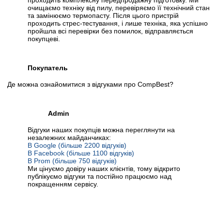
проходить комплексну передпродажну підготовку. Ми
очищаємо техніку від пилу, перевіряємо її технічний стан
та замінюємо термопасту. Після цього пристрій
проходить стрес-тестування, і лише техніка, яка успішно
пройшла всі перевірки без помилок, відправляється
покупцеві.
Покупатель
Де можна ознайомитися з відгуками про CompBest?
Admin
Відгуки наших покупців можна переглянути на
незалежних майданчиках:
В Google (більше 2200 відгуків)
В Facebook (більше 1100 відгуків)
В Prom (більше 750 відгуків)
Ми цінуємо довіру наших клієнтів, тому відкрито
публікуємо відгуки та постійно працюємо над
покращенням сервісу.