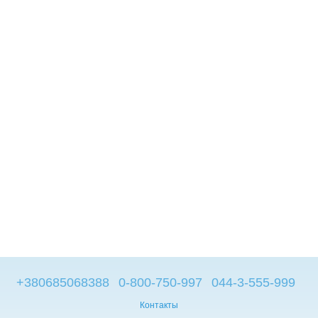
+380685068388
0-800-750-997
044-3-555-999
Контакты