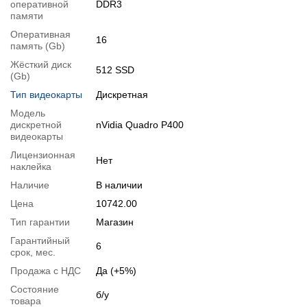
оперативной
DDR3
Тестирование процессора:
Intel Xeon E3-1231 v3
памяти
Специфікація відеокарти:
nVidia Quadro P400
Оперативная
Тестування відеокарти:
nVidia Quadro P400
16
память (Gb)
Жёсткий диск
512 SSD
(Gb)
Видеообзоры
Тип видеокарты
Дискретная
Модель
дискретной
nVidia Quadro P400
видеокарты
Лицензионная
Нет
наклейка
Наличие
В наличии
Цена
10742.00
Тип гарантии
Магазин
Гарантийный
6
срок, мес.
Продажа с НДС
Да (+5%)
📧
Запрос оптовой цены
Состояние
Отслеживать в Instagram
б/у
товара