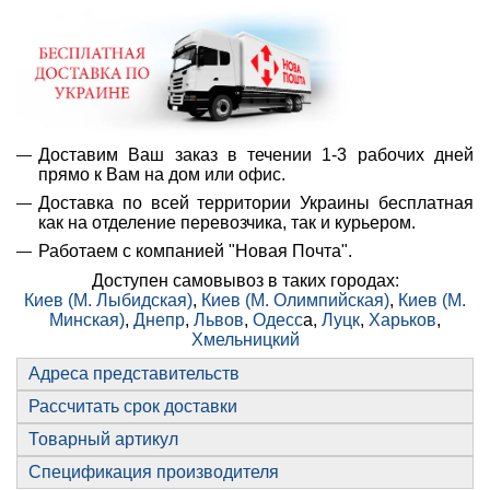
Доставим Ваш заказ в течении 1-3 рабочих дней
прямо к Вам на дом или офис.
Доставка по всей территории Украины бесплатная
как на отделение перевозчика, так и курьером.
Работаем с компанией "Новая Почта".
Доступен самовывоз в таких городах:
Киев (М. Лыбидская)
,
Киев (М. Олимпийская)
,
Киев (М.
Минская)
,
Днепр
,
Львов
,
Одесс
а,
Луцк
,
Харьков
,
Хмельницкий
Адреса представительств
Рассчитать срок доставки
Товарный артикул
Спецификация производителя