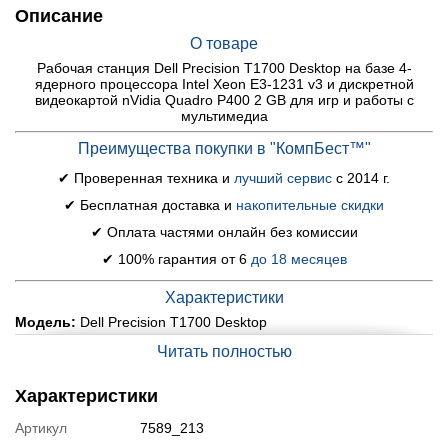
Описание
О товаре
Рабочая станция Dell Precision T1700 Desktop на базе 4-
ядерного процессора Intel Xeon E3-1231 v3 и дискретной
видеокартой nVidia Quadro P400 2 GB для игр и работы с
мультимедиа
Преимущества покупки в "КомпБест™"
✔ Проверенная техника и
лучший сервис
с 2014 г.
✔ Бесплатная доставка и
накопительные скидки
✔ Оплата частями онлайн без комиссии
✔ 100% гарантия от 6
до 18 месяцев
Характеристики
Модель:
Dell Precision T1700 Desktop
Процессор:
Intel Xeon E3-1231 v3 (4 (8) ядра по 3.4 - 3.8
Читать полностью
GHz), 8 MB Smart Cache (аналог i7-4770)
Оперативная память:
16 GB DDR3
Характеристики
Постоянная память:
512 GB SSD
Артикул
7589_213
Графика:
дискретная nVidia Quadro P400, 2 GB GDDR5, 64-bit