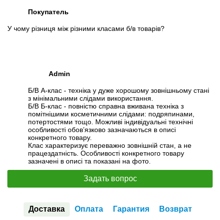
Покупатель
У чому різниця між різними класами б/в товарів?
Admin
Б/В А-клас - техніка у дуже хорошому зовнішньому стані
з мінімальними слідами використання.
Б/В Б-клас - повністю справна вживана техніка з
помітнішими косметичними слідами: подряпинами,
потертостями тощо. Можливі індивідуальні технічні
особливості обов’язково зазначаються в описі
конкретного товару.
Клас характеризує переважно зовнішній стан, а не
працездатність. Особливості конкретного товару
зазначені в описі та показані на фото.
Задать вопрос
Доставка
Оплата
Гарантия
Возврат