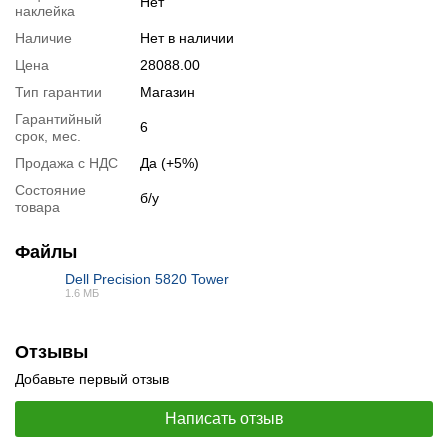
Нет
наклейка
Наличие
Нет в наличии
Цена
28088.00
Тип гарантии
Магазин
Гарантийный
6
срок, мес.
Продажа с НДС
Да (+5%)
📧
Запрос оптовой цены
Состояние
б/у
Отслеживать в Instagram
товара
Отслеживать на Facebook
Файлы
Dell Precision 5820 Tower
1.6 МБ
PDF
Отзывы
Добавьте первый отзыв
Написать отзыв