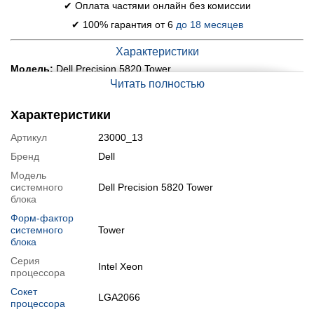
✔ Оплата частями онлайн без комиссии
✔ 100% гарантия от 6
до 18 месяцев
Характеристики
Модель:
Dell Precision 5820 Tower
Читать полностью
Материнская плата:
Intel C422 Chipset
Процессор:
Intel Xeon W-2133 (6 (12) ядер по 3.6 - 3.9
GHz), 8.25 MB Cache
Характеристики
Оперативная память:
32 GB DDR4
Артикул
23000_13
Постоянная память:
512 GB SSD NVMe
Бренд
Dell
Графика:
дискретная AMD Radeon Pro WX 5100, 8 GB GDDR5,
256-bit
Модель
системного
Dell Precision 5820 Tower
Порты:
8x USB 3.1, 3x USB Type-C, 4x DisplayPort, 2x PS/2, 4x
Audio, 1x LAN (RJ-45), 1x Card Reader
блока
Оптический привод:
нет
Форм-фактор
системного
Tower
Состояние:
б/у (класс А: хорошее состояние; на
блока
корпусе могут быть следы обычного использования)
Операционная система:
заказать установку
Серия
Intel Xeon
процессора
Модификации
Сокет
LGA2066
Возможна модификация:
процессора