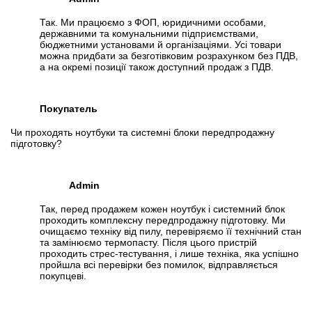
Так. Ми працюємо з ФОП, юридичними особами,
державними та комунальними підприємствами,
бюджетними установами й організаціями. Усі товари
можна придбати за безготівковим розрахунком без ПДВ,
а на окремі позиції також доступний продаж з ПДВ.
Покупатель
Чи проходять ноутбуки та системні блоки передпродажну
підготовку?
Admin
Так, перед продажем кожен ноутбук і системний блок
проходить комплексну передпродажну підготовку. Ми
очищаємо техніку від пилу, перевіряємо її технічний стан
та замінюємо термопасту. Після цього пристрій
проходить стрес-тестування, і лише техніка, яка успішно
пройшла всі перевірки без помилок, відправляється
покупцеві.