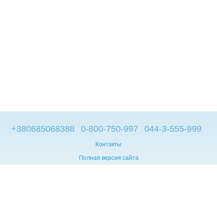
+380685068388
0-800-750-997
044-3-555-999
Контакты
Полная версия сайта
© 2014—2026
Брендовые компьютеры из Европы
Укр