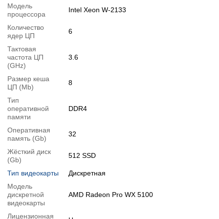
1.
Увеличение объёма RAM
;
Модель
Intel Xeon W-2133
процессора
2.
Увеличение размера HDD
или
добавление SSD
.
Количество
Вы можете расширить срок гарантии на
6
3, 6 или 12 мес
.
ядер ЦП
Возможна также комплектация
кабелями
,
клавиатурой
,
Тактовая
частота ЦП
3.6
мышкой
.
(GHz)
Для этого добавьте в корзину соответствующую позицию с
Размер кеша
8
раздела
"Аксессуары"
вместе с основным товаром.
ЦП (Mb)
Тип
Спецификация, тесты и технические отчеты
оперативной
DDR4
Спецификация процессора:
Intel Xeon W-2133
памяти
Тестирование процессора:
Intel Xeon W-2133
Оперативная
32
Спецификация видеокарты:
AMD Radeon Pro WX 5100
память (Gb)
Тестирование видеокарты:
AMD Radeon Pro WX 5100
Жёсткий диск
512 SSD
(Gb)
Видеообзоры
Тип видеокарты
Дискретная
Модель
дискретной
AMD Radeon Pro WX 5100
видеокарты
Лицензионная