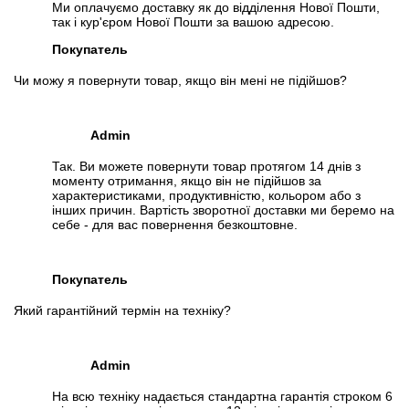
Ми оплачуємо доставку як до відділення Нової Пошти,
так і кур'єром Нової Пошти за вашою адресою.
📧
Запрос оптовой цены
Отслеживать в Instagram
Покупатель
Отслеживать на Facebook
Чи можу я повернути товар, якщо він мені не підійшов?
Admin
Так. Ви можете повернути товар протягом 14 днів з
моменту отримання, якщо він не підійшов за
характеристиками, продуктивністю, кольором або з
інших причин. Вартість зворотної доставки ми беремо на
себе - для вас повернення безкоштовне.
Покупатель
Який гарантійний термін на техніку?
Admin
На всю техніку надається стандартна гарантія строком 6