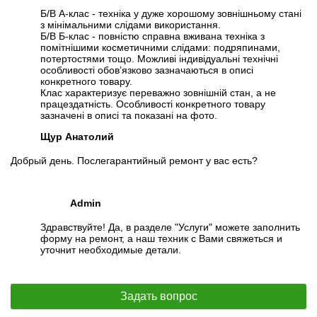
Б/В А-клас - техніка у дуже хорошому зовнішньому стані
з мінімальними слідами використання.
Б/В Б-клас - повністю справна вживана техніка з
помітнішими косметичними слідами: подряпинами,
потертостями тощо. Можливі індивідуальні технічні
особливості обов’язково зазначаються в описі
конкретного товару.
Клас характеризує переважно зовнішній стан, а не
працездатність. Особливості конкретного товару
зазначені в описі та показані на фото.
Щур Анатолий
Добрый день. Послегарантийный ремонт у вас есть?
Admin
Здравствуйте! Да, в разделе "Услуги" можете заполнить
форму на ремонт, а наш техник с Вами свяжеться и
уточнит необходимые детали.
Задать вопрос