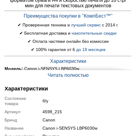
форматом бумаги A4 и скоростью печати до 18 стр/
мин для печати текстовых документов
Преимущества покупки в "КомпБест™"
✔ Проверенная техника и
лучший сервис
с 2014 г.
✔ Бесплатная доставка и
накопительные скидки
✔ Оплата частями онлайн без комиссии
✔ 100% гарантия от 6
до 18 месяцев
Характеристики
Модель:
Canon i-SENSYS LBP6030w
Читать полностью
Тип печати:
лазерный
Цвет печати:
черно-белый
Характеристики
Скорость печати:
18 стр/мин
Формат бумаги:
не больше А4
Состояние
б/у
Разрешение печати:
товара
600x600 dpi
Интерфейсы:
1x USB 2.0, Wi-Fi
Артикул
4598_215
Дуплекс:
нет
Бренд
Canon
Печать по локальной сети:
нет
Название
Canon i-SENSYS LBP6030w
Габариты:
364 x 249 x 199 мм