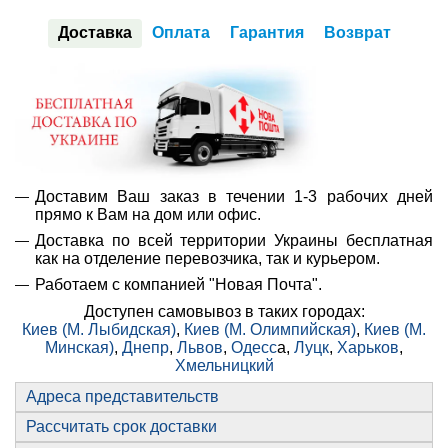
Доставка
Оплата
Гарантия
Возврат
Доставим Ваш заказ в течении 1-3 рабочих дней
прямо к Вам на дом или офис.
Доставка по всей территории Украины бесплатная
как на отделение перевозчика, так и курьером.
Работаем с компанией "Новая Почта".
Доступен самовывоз в таких городах:
Киев (М. Лыбидская)
,
Киев (М. Олимпийская)
,
Киев (М.
Минская)
,
Днепр
,
Львов
,
Одесс
а,
Луцк
,
Харьков
,
Хмельницкий
Адреса представительств
Рассчитать срок доставки