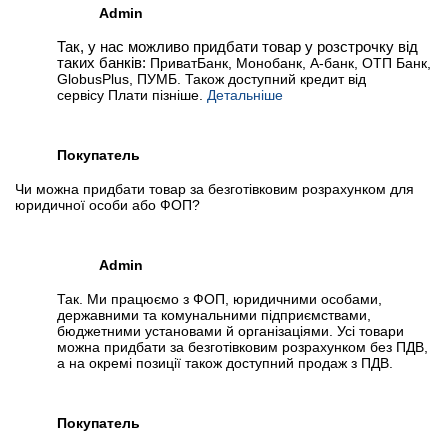
Admin
Так, у нас можливо придбати товар у розстрочку від
таких банків:
ПриватБанк, Монобанк, А-банк, ОТП Банк,
GlobusPlus, ПУМБ. Також доступний кредит від
сервісу Плати пізніше.
Детальніше
Покупатель
Чи можна придбати товар за безготівковим розрахунком для
юридичної особи або ФОП?
Admin
Так. Ми працюємо з ФОП, юридичними особами,
державними та комунальними підприємствами,
бюджетними установами й організаціями. Усі товари
можна придбати за безготівковим розрахунком без ПДВ,
а на окремі позиції також доступний продаж з ПДВ.
Покупатель